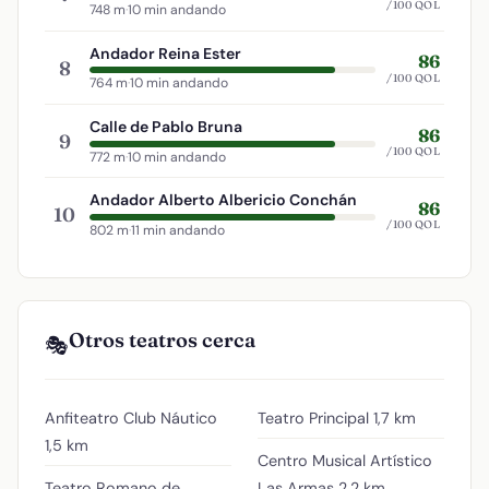
/100 QOL
748 m
·
10 min andando
Andador Reina Ester
86
8
/100 QOL
764 m
·
10 min andando
Calle de Pablo Bruna
86
9
/100 QOL
772 m
·
10 min andando
Andador Alberto Albericio Conchán
86
10
/100 QOL
802 m
·
11 min andando
Otros teatros cerca
🎭
Anfiteatro Club Náutico
Teatro Principal
1,7 km
1,5 km
Centro Musical Artístico
Teatro Romano de
Las Armas
2,2 km