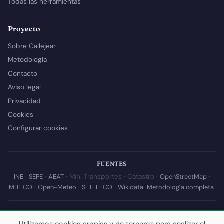
Todas las herramientas
Proyecto
Sobre Callejear
Metodología
Contacto
Aviso legal
Privacidad
Cookies
Configurar cookies
FUENTES
INE
·
SEPE
·
AEAT
· Min. Transportes · Catastro ·
OpenStreetMap
·
MITECO
·
Open-Meteo
·
SETELECO
·
Wikidata
.
Metodología completa
.
© 2026 Callejear.com — Directorio municipal de España con datos
abiertos. Desarrollado y mantenido por
Yoel Castaño
.