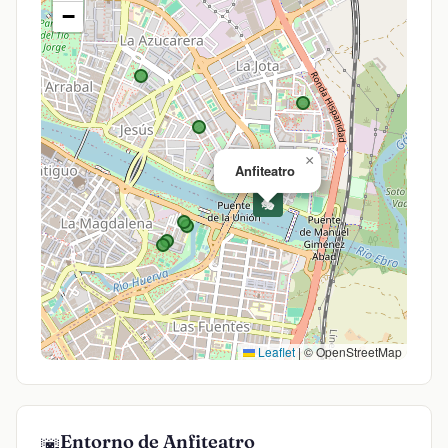
−
×
Anfiteatro
🎭
Leaflet
|
© OpenStreetMap
Entorno de Anfiteatro
🌆