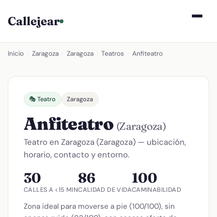
Callejear
Inicio
›
Zaragoza
›
Zaragoza
›
Teatros
›
Anfiteatro
🎭 Teatro
Zaragoza
Anfiteatro
(Zaragoza)
Teatro en Zaragoza (Zaragoza) — ubicación,
horario, contacto y entorno.
30
86
100
CALLES A <15 MIN
CALIDAD DE VIDA
CAMINABILIDAD
Zona ideal para moverse a pie (100/100), sin