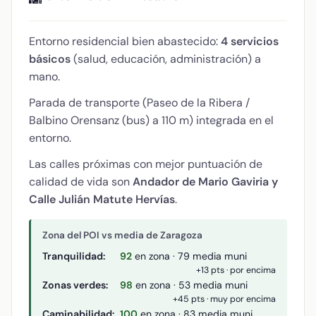
Entorno residencial bien abastecido:
4 servicios
básicos
(salud, educación, administración) a
mano.
Parada de transporte (Paseo de la Ribera /
Balbino Orensanz (bus) a 110 m) integrada en el
entorno.
Las calles próximas con mejor puntuación de
calidad de vida son
Andador de Mario Gaviria y
Calle Julián Matute Hervías
.
Zona del POI vs media de Zaragoza
Tranquilidad:
92
en zona · 79 media muni
+13 pts · por encima
Zonas verdes:
98
en zona · 53 media muni
+45 pts · muy por encima
Caminabilidad:
100
en zona · 83 media muni