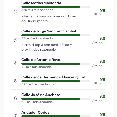
Calle Matías Maluenda
86
335 m
·
4 min andando
2
/100 QOL
alternativa muy próxima, con buen
equilibrio general.
Calle de Jorge Sánchez Candial
86
374 m
·
5 min andando
3
/100 QOL
cierra el top 3 con perfil sólido y
proximidad razonable.
Calle de Antonio Royo
86
4
/100 QOL
411 m
·
5 min andando
Calle de los Hermanos Álvarez Quintero
86
5
/100 QOL
595 m
·
8 min andando
Calle José de Ancheta
86
6
/100 QOL
612 m
·
8 min andando
Andador Codos
86
7