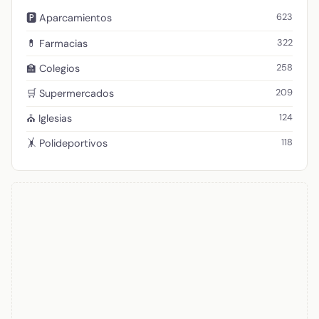
623
🅿️ Aparcamientos
322
💊 Farmacias
258
🏫 Colegios
209
🛒 Supermercados
124
⛪ Iglesias
118
🤸 Polideportivos