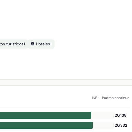
os turísticos
1
🏨 Hoteles
1
INE — Padrón continuo
20.138
20.332