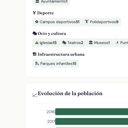
🏛️ Ayuntamiento
1
🏅 Deporte
⚽ Campos deportivos
51
🏋️ Polideportivos
9
🎭 Ocio y cultura
⛪ Iglesias
15
🎭 Teatros
2
🏛️ Museos
1
📌 Punt
🏗️ Infraestructura urbana
🛝 Parques infantiles
15
Evolución de la población
📈
2016
2017