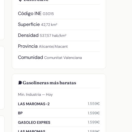
Código INE
03015
Superficie
42,72 km²
Densidad
537,57 hab/km²
Provincia
Alicante/Alacant
Comunidad
Comunitat Valenciana
⛽ Gasolineras más baratas
Min. Industria — Hoy
1.559€
LAS MAROMAS-2
1.599€
BP
1.599€
GASOLEO EXPRES
1.589€
LAS MAROMAS