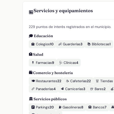
Servicios y equipamientos
🏪
229 puntos de interés registrados en el municipio.
🎓 Educación
🏫 Colegios
10
👶 Guarderías
3
📚 Bibliotecas
1
🏥 Salud
💊 Farmacias
9
🩺 Clínicas
4
🛍️ Comercio y hostelería
🍽️ Restaurantes
22
☕ Cafeterías
22
👗 Tiendas
🥖 Panaderías
4
🥩 Carnicerías
3
🍺 Bares
2
🍎
🏛️ Servicios públicos
🅿️ Parkings
20
⛽ Gasolineras
8
🏦 Bancos
7
