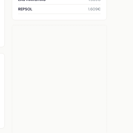
1.609€
REPSOL