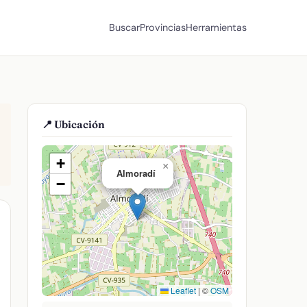
Buscar
Provincias
Herramientas
📍 Ubicación
+
×
Almoradí
−
Leaflet
|
©
OSM