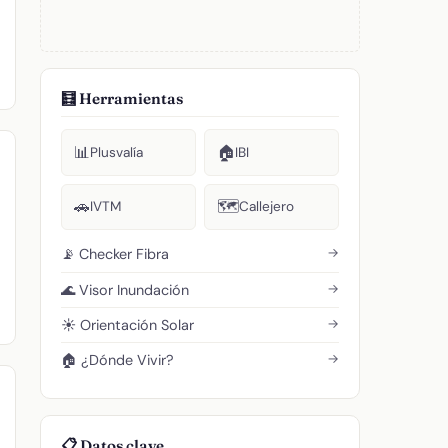
🧮 Herramientas
📊
🏠
Plusvalía
IBI
🚗
🗺️
IVTM
Callejero
→
📡 Checker Fibra
→
🌊 Visor Inundación
→
☀️ Orientación Solar
→
🏠 ¿Dónde Vivir?
📋 Datos clave