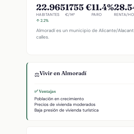
22.965
1755 €
11.4%
28.5
HABITANTES
€/M²
PARO
RENTA/H
↑ 2.2%
Almoradí es un municipio de Alicante/Alacant
calles.
Vivir en Almoradí
⚖️
✅ Ventajas
Población en crecimiento
Precios de vivienda moderados
Baja presión de vivienda turística