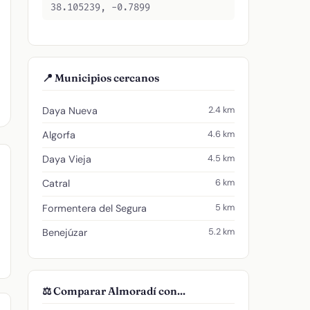
38.105239, -0.7899
📍 Municipios cercanos
2.4 km
Daya Nueva
4.6 km
Algorfa
4.5 km
Daya Vieja
6 km
Catral
5 km
Formentera del Segura
5.2 km
Benejúzar
⚖️ Comparar Almoradí con...