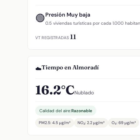
Presión Muy baja
🟢
0.5 viviendas turísticas por cada 1.000 habita
11
VT REGISTRADAS
Tiempo en Almoradí
☁️
16.2°C
Nublado
Calidad del aire:
Razonable
PM2.5: 4.5 µg/m³
NO₂: 2.2 µg/m³
O₃: 69 µg/m³