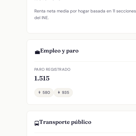
Renta neta media por hogar basada en 11 secciones 
del INE.
Empleo y paro
💼
PARO REGISTRADO
1.515
👨 580
👩 935
Transporte público
🚍