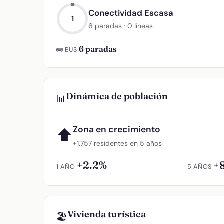
Conectividad Escasa
1
6 paradas · 0 líneas
6 paradas
🚌 BUS
Dinámica de población
📊
Zona en crecimiento
⬆
+1.757 residentes en 5 años
+2.2%
+
1 AÑO
5 AÑOS
Vivienda turística
🏖️