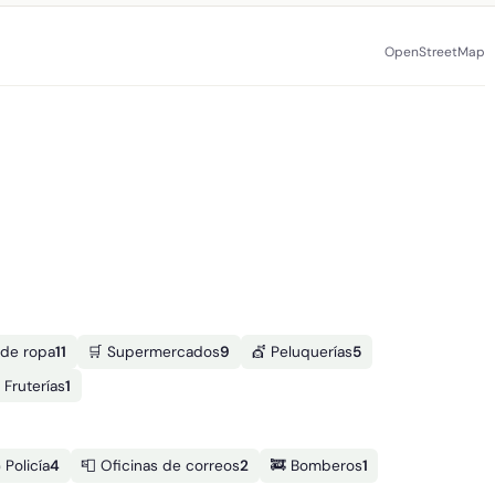
OpenStreetMap
 de ropa
11
🛒 Supermercados
9
💇 Peluquerías
5
 Fruterías
1
 Policía
4
📮 Oficinas de correos
2
🚒 Bomberos
1