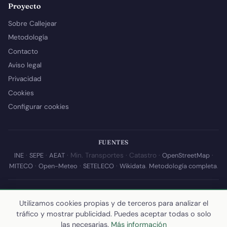
Proyecto
Sobre Callejear
Metodología
Contacto
Aviso legal
Privacidad
Cookies
Configurar cookies
FUENTES
INE
·
SEPE
·
AEAT
· Min. Transportes · Catastro ·
OpenStreetMap
·
MITECO
·
Open-Meteo
·
SETELECO
·
Wikidata
.
Metodología completa
.
© 2026 Callejear.com — Directorio municipal de España con datos
Utilizamos cookies propias y de terceros para analizar el
abiertos. Desarrollado y mantenido por
Yoel Castaño
.
tráfico y mostrar publicidad. Puedes aceptar todas o solo
Última actualización de esta página:
10 de julio de 2026
·
Cómo
las necesarias.
Más información