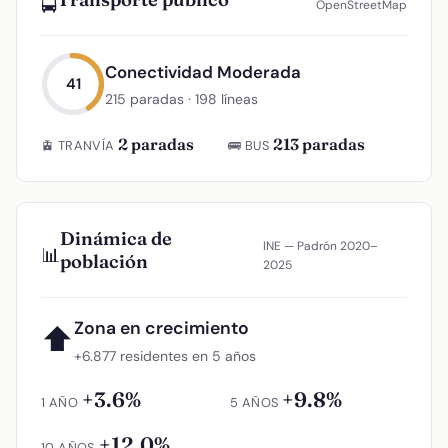
🚍
OpenStreetMap
Conectividad Moderada
41
215 paradas · 198 líneas
2 paradas
213 paradas
🚊 TRANVÍA
🚌 BUS
Dinámica de
INE — Padrón 2020–
📊
población
2025
Zona en crecimiento
⬆
+6.877 residentes en 5 años
+3.6%
+9.8%
1 AÑO
5 AÑOS
+12.0%
10 AÑOS