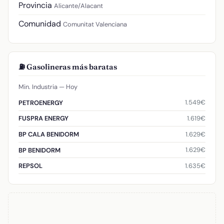
Provincia
Alicante/Alacant
Comunidad
Comunitat Valenciana
⛽ Gasolineras más baratas
Min. Industria — Hoy
1.549€
PETROENERGY
1.619€
FUSPRA ENERGY
1.629€
BP CALA BENIDORM
1.629€
BP BENIDORM
1.635€
REPSOL