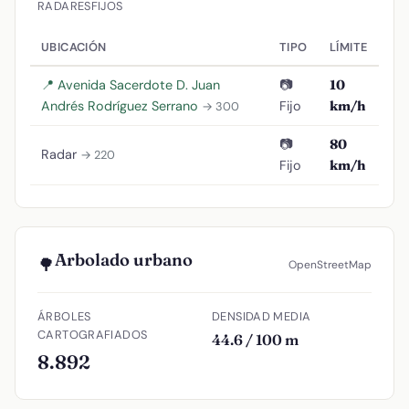
RADARES
FIJOS
UBICACIÓN
TIPO
LÍMITE
📍 Avenida Sacerdote D. Juan
📷
10
Andrés Rodríguez Serrano
Fijo
km/h
→ 300
📷
80
Radar
→ 220
Fijo
km/h
Arbolado urbano
🌳
OpenStreetMap
ÁRBOLES
DENSIDAD MEDIA
CARTOGRAFIADOS
44.6 / 100 m
8.892