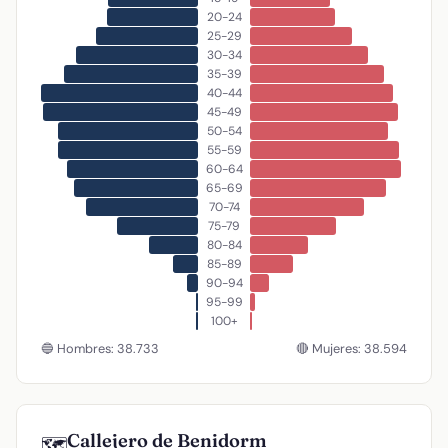
20-24
25-29
30-34
35-39
40-44
45-49
50-54
55-59
60-64
65-69
70-74
75-79
80-84
85-89
90-94
95-99
100+
🔵 Hombres: 38.733
🔴 Mujeres: 38.594
Callejero de Benidorm
🗺️