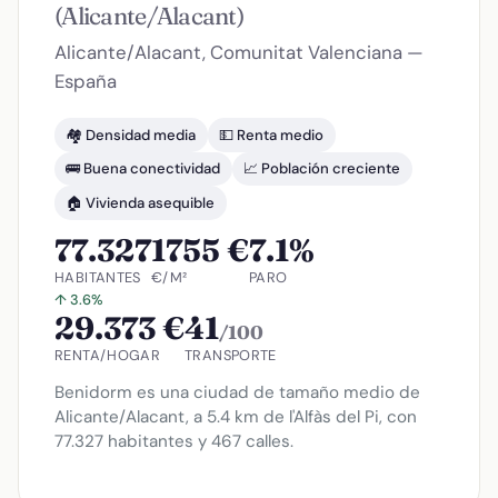
(Alicante/Alacant)
Alicante/Alacant, Comunitat Valenciana —
España
🏘️ Densidad media
💵 Renta medio
🚌 Buena conectividad
📈 Población creciente
🏠 Vivienda asequible
77.327
1755 €
7.1%
HABITANTES
€/M²
PARO
↑ 3.6%
29.373 €
41
/100
RENTA/HOGAR
TRANSPORTE
Benidorm es una ciudad de tamaño medio de
Alicante/Alacant, a 5.4 km de l'Alfàs del Pi, con
77.327 habitantes y 467 calles.