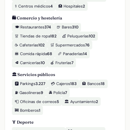
⚕️ Centros médicos
4
🏥 Hospitales
2
🛍️ Comercio y hostelería
🍽️ Restaurantes
374
🍺 Bares
310
👗 Tiendas de ropa
182
💇 Peluquerías
102
☕ Cafeterías
102
🛒 Supermercados
76
🍔 Comida rápida
68
🥖 Panaderías
14
🥩 Carnicerías
10
🍎 Fruterías
7
🏛️ Servicios públicos
🅿️ Parkings
3.227
💳 Cajeros
183
🏦 Bancos
18
⛽ Gasolineras
9
🚔 Policía
7
📮 Oficinas de correos
5
🏛️ Ayuntamiento
2
🚒 Bomberos
1
🏅 Deporte