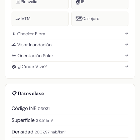
📊
🏠
Plusvalía
IBI
🚗
🗺️
IVTM
Callejero
→
📡 Checker Fibra
→
🌊 Visor Inundación
→
☀️ Orientación Solar
→
🏠 ¿Dónde Vivir?
📋 Datos clave
Código INE
03031
Superficie
38,51 km²
Densidad
2007,97 hab/km²