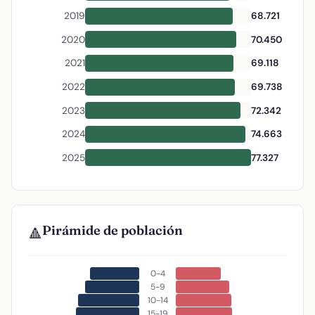
2019
68.721
2020
70.450
2021
69.118
2022
69.738
2023
72.342
2024
74.663
2025
77.327
Pirámide de población
🔺
0-4
5-9
10-14
15-19