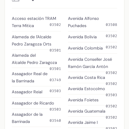
Acceso estación TRAM
Avenida Alfonso
03502
03508
Terra Mitica
Puchades
03502
Alameda de l'Alcalde
Avenida Bolivia
Pedro Zaragoza Orts
03502
Avenida Colombia
03501
Alameda del
Avenida Conseller José
Alcalde Pedro Zaragoza
Ramón García Antón
03501
03502
Assagador Real de
Avenida Costa Rica
03749
la Barrinada
03502
Avenida Estocolmo
03503
Assagador Reial
03503
Avenida Foietes
Assagador de Ricardo
03502
03503
Avenida Guatemala
Assagador de la
03502
03540
Barrinada
Avenida Jaime I
03502