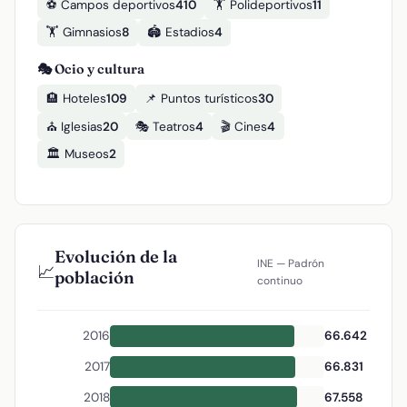
⚽ Campos deportivos
410
🏋️ Polideportivos
11
🏋️ Gimnasios
8
🏟️ Estadios
4
🎭 Ocio y cultura
🏨 Hoteles
109
📌 Puntos turísticos
30
⛪ Iglesias
20
🎭 Teatros
4
🎬 Cines
4
🏛️ Museos
2
Evolución de la
INE — Padrón
📈
población
continuo
2016
66.642
2017
66.831
2018
67.558