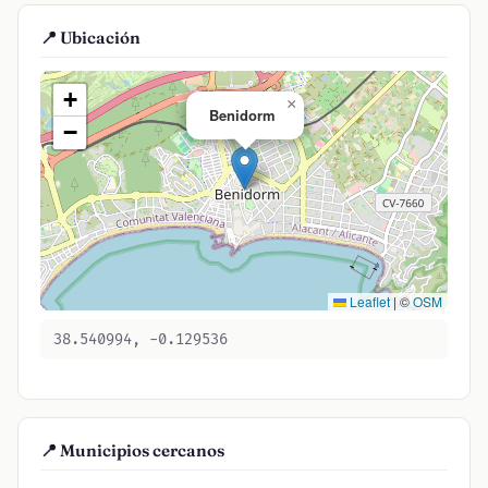
📍 Ubicación
+
×
Benidorm
−
Leaflet
|
©
OSM
38.540994, -0.129536
📍 Municipios cercanos