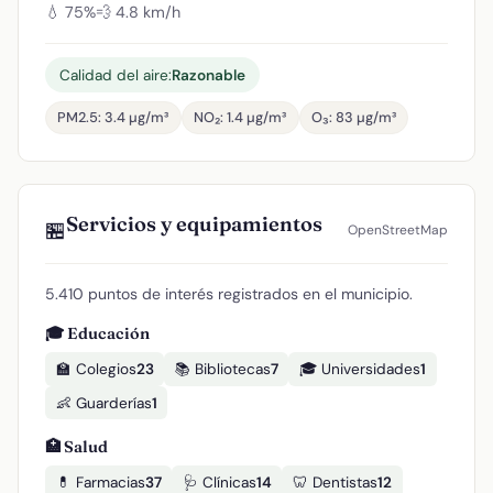
💧 75%
💨 4.8 km/h
Calidad del aire:
Razonable
PM2.5: 3.4 µg/m³
NO₂: 1.4 µg/m³
O₃: 83 µg/m³
Servicios y equipamientos
🏪
OpenStreetMap
5.410 puntos de interés registrados en el municipio.
🎓 Educación
🏫 Colegios
23
📚 Bibliotecas
7
🎓 Universidades
1
👶 Guarderías
1
🏥 Salud
💊 Farmacias
37
🩺 Clínicas
14
🦷 Dentistas
12