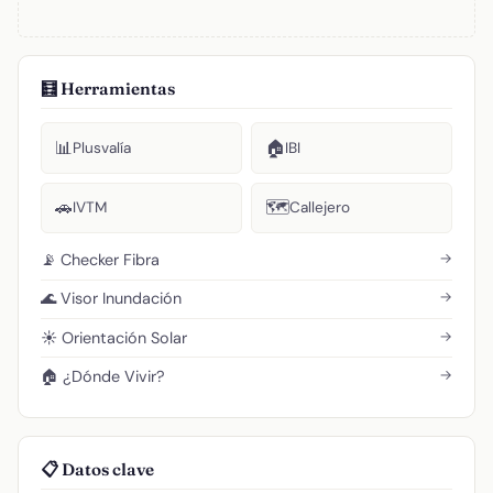
🧮 Herramientas
📊
🏠
Plusvalía
IBI
🚗
🗺️
IVTM
Callejero
→
📡 Checker Fibra
→
🌊 Visor Inundación
→
☀️ Orientación Solar
→
🏠 ¿Dónde Vivir?
📋 Datos clave