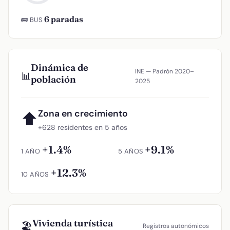
6 paradas
🚌 BUS
Dinámica de
INE — Padrón 2020–
📊
población
2025
Zona en crecimiento
⬆
+628 residentes en 5 años
+1.4%
+9.1%
1 AÑO
5 AÑOS
+12.3%
10 AÑOS
Vivienda turística
🏖️
Registros autonómicos