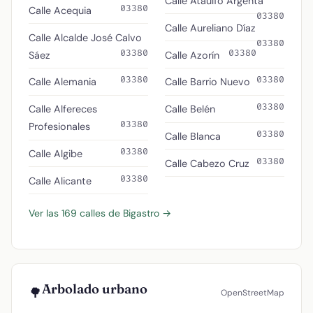
Calle Ataulfo Argenta
03380
Calle Acequia
03380
Calle Aureliano Díaz
Calle Alcalde José Calvo
03380
03380
03380
Sáez
Calle Azorín
03380
03380
Calle Alemania
Calle Barrio Nuevo
03380
Calle Alfereces
Calle Belén
03380
Profesionales
03380
Calle Blanca
03380
Calle Algibe
03380
Calle Cabezo Cruz
03380
Calle Alicante
Ver las 169 calles de Bigastro →
Arbolado urbano
🌳
OpenStreetMap