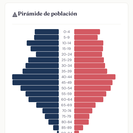
Pirámide de población
🔺
0-4
5-9
10-14
15-19
20-24
25-29
30-34
35-39
40-44
45-49
50-54
55-59
60-64
65-69
70-74
75-79
80-84
85-89