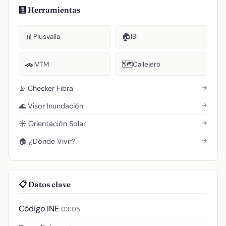
🧮 Herramientas
📊
🏠
Plusvalía
IBI
🚗
🗺️
IVTM
Callejero
→
📡 Checker Fibra
→
🌊 Visor Inundación
→
☀️ Orientación Solar
→
🏠 ¿Dónde Vivir?
📋 Datos clave
Código INE
03105