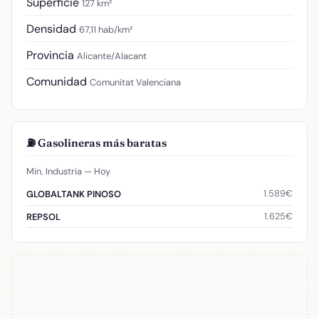
Superficie
127 km²
Densidad
67,11 hab/km²
Provincia
Alicante/Alacant
Comunidad
Comunitat Valenciana
⛽ Gasolineras más baratas
Min. Industria — Hoy
1.589€
GLOBALTANK PINOSO
1.625€
REPSOL