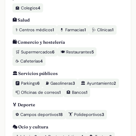
🏫 Colegios
4
🏥 Salud
⚕️ Centros médicos
1
💊 Farmacias
1
🩺 Clínicas
1
🛍️ Comercio y hostelería
🛒 Supermercados
6
🍽️ Restaurantes
5
☕ Cafeterías
4
🏛️ Servicios públicos
🅿️ Parkings
6
⛽ Gasolineras
3
🏛️ Ayuntamiento
2
📮 Oficinas de correos
1
🏦 Bancos
1
🏅 Deporte
⚽ Campos deportivos
18
🏋️ Polideportivos
3
🎭 Ocio y cultura