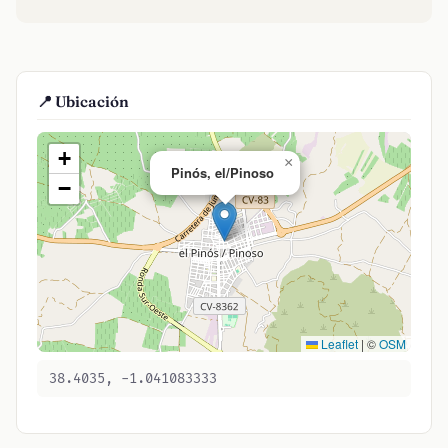
📍 Ubicación
+
×
Pinós, el/Pinoso
−
Leaflet
|
©
OSM
38.4035, -1.041083333