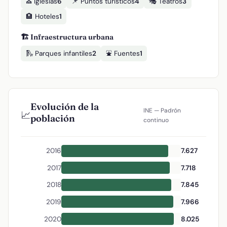
⛪ Iglesias
6
📌 Puntos turísticos
4
🎭 Teatros
3
🏨 Hoteles
1
🏗️ Infraestructura urbana
🛝 Parques infantiles
2
⛲ Fuentes
1
Evolución de la
INE — Padrón
📈
población
continuo
2016
7.627
2017
7.718
2018
7.845
2019
7.966
2020
8.025