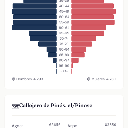
35-39
40-44
45-49
50-54
55-59
60-64
65-69
70-74
75-79
80-84
85-89
90-94
95-99
100+
🔵 Hombres: 4.293
🔴 Mujeres: 4.230
Callejero de Pinós, el/Pinoso
🗺️
03650
03650
Agost
Aspe