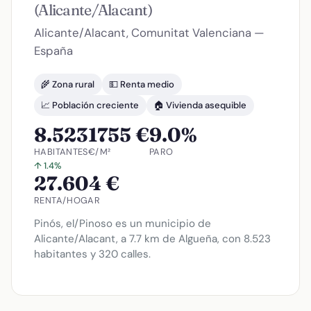
(Alicante/Alacant)
Alicante/Alacant, Comunitat Valenciana —
España
🌾 Zona rural
💵 Renta medio
📈 Población creciente
🏠 Vivienda asequible
8.523
1755 €
9.0%
HABITANTES
€/M²
PARO
↑ 1.4%
27.604 €
RENTA/HOGAR
Pinós, el/Pinoso es un municipio de
Alicante/Alacant, a 7.7 km de Algueña, con 8.523
habitantes y 320 calles.