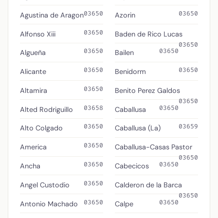
03650
03650
Agustina de Aragon
Azorin
03650
Alfonso Xiii
Baden de Rico Lucas
03650
03650
03650
Algueña
Bailen
03650
03650
Alicante
Benidorm
03650
Altamira
Benito Perez Galdos
03650
03658
03650
Alted Rodriguillo
Caballusa
03650
03659
Alto Colgado
Caballusa (La)
03650
America
Caballusa-Casas Pastor
03650
03650
03650
Ancha
Cabecicos
03650
Angel Custodio
Calderon de la Barca
03650
03650
03650
Antonio Machado
Calpe