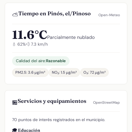
Tiempo en Pinós, el/Pinoso
⛅
Open-Meteo
11.6°C
Parcialmente nublado
💧 62%
💨 7.3 km/h
Calidad del aire:
Razonable
PM2.5: 3.6 µg/m³
NO₂: 1.5 µg/m³
O₃: 72 µg/m³
Servicios y equipamientos
🏪
OpenStreetMap
70 puntos de interés registrados en el municipio.
🎓 Educación