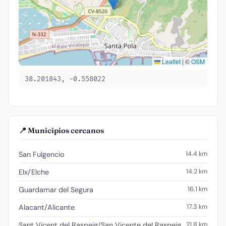
Leaflet
|
©
OSM
38.201843, -0.558022
📍 Municipios cercanos
14.4 km
San Fulgencio
14.2 km
Elx/Elche
16.1 km
Guardamar del Segura
17.3 km
Alacant/Alicante
21.8 km
Sant Vicent del Raspeig/San Vicente del Raspeig