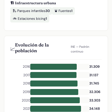
🏗️ Infraestructura urbana
🛝 Parques infantiles
30
⛲ Fuentes
1
🚲 Estaciones bicing
1
Evolución de la
INE — Padrón
📈
población
continuo
2016
31.309
2017
31.137
2018
31.745
2019
32.306
2020
33.303
2021
34.148