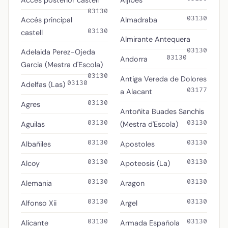
03130
03130
Accés principal
Almadraba
03130
castell
Almirante Antequera
03130
Adelaida Perez-Ojeda
03130
Andorra
Garcia (Mestra d'Escola)
03130
Antiga Vereda de Dolores
03130
Adelfas (Las)
03177
a Alacant
03130
Agres
Antoñita Buades Sanchis
03130
03130
Aguilas
(Mestra d'Escola)
03130
03130
Albañiles
Apostoles
03130
03130
Alcoy
Apoteosis (La)
03130
03130
Alemania
Aragon
03130
03130
Alfonso Xii
Argel
03130
03130
Alicante
Armada Española