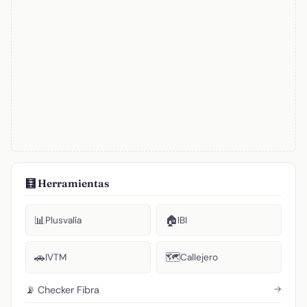
🧮 Herramientas
📊
🏠
Plusvalía
IBI
🚗
🗺️
IVTM
Callejero
→
📡 Checker Fibra