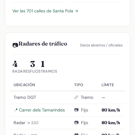
Ver las 701 calles de Santa Pola →
Radares de tráfico
📷
Datos abiertos / oficiales
4
3
1
RADARES
FIJOS
TRAMOS
UBICACIÓN
TIPO
LÍMITE
Tramo DGT
📏
Tramo
—
📍 Carrer dels Tamarindes
📷
Fijo
80 km/h
Radar
📷
Fijo
80 km/h
→ 330