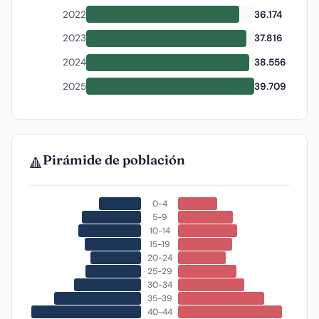
2022
36.174
2023
37.816
2024
38.556
2025
39.709
Pirámide de población
🔺
0-4
5-9
10-14
15-19
20-24
25-29
30-34
35-39
40-44