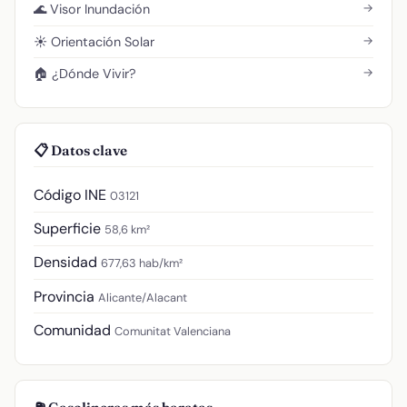
→
🌊 Visor Inundación
→
☀️ Orientación Solar
→
🏠 ¿Dónde Vivir?
📋 Datos clave
Código INE
03121
Superficie
58,6 km²
Densidad
677,63 hab/km²
Provincia
Alicante/Alacant
Comunidad
Comunitat Valenciana