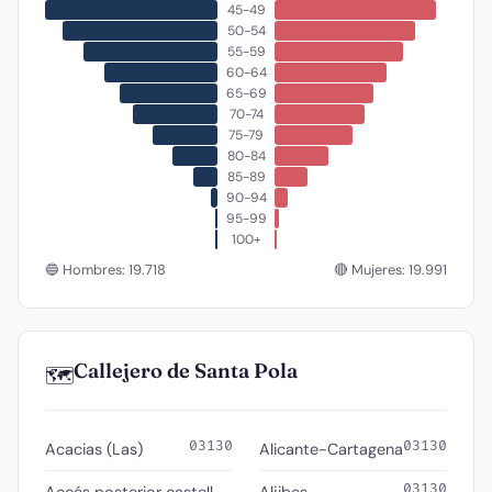
45-49
50-54
55-59
60-64
65-69
70-74
75-79
80-84
85-89
90-94
95-99
100+
🔵 Hombres: 19.718
🔴 Mujeres: 19.991
Callejero de Santa Pola
🗺️
03130
03130
Acacias (Las)
Alicante-Cartagena
03130
Accés posterior castell
Aljibes