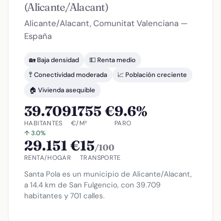
(Alicante/Alacant)
Alicante/Alacant, Comunitat Valenciana —
España
🏡 Baja densidad
💵 Renta medio
🚏 Conectividad moderada
📈 Población creciente
🏠 Vivienda asequible
39.709
1755 €
9.6%
HABITANTES
€/M²
PARO
↑ 3.0%
29.151 €
15
/100
RENTA/HOGAR
TRANSPORTE
Santa Pola es un municipio de Alicante/Alacant,
a 14.4 km de San Fulgencio, con 39.709
habitantes y 701 calles.