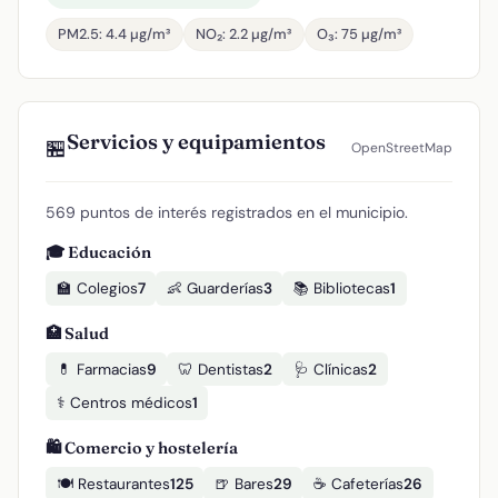
PM2.5: 4.4 µg/m³
NO₂: 2.2 µg/m³
O₃: 75 µg/m³
Servicios y equipamientos
🏪
OpenStreetMap
569 puntos de interés registrados en el municipio.
🎓 Educación
🏫 Colegios
7
👶 Guarderías
3
📚 Bibliotecas
1
🏥 Salud
💊 Farmacias
9
🦷 Dentistas
2
🩺 Clínicas
2
⚕️ Centros médicos
1
🛍️ Comercio y hostelería
🍽️ Restaurantes
125
🍺 Bares
29
☕ Cafeterías
26