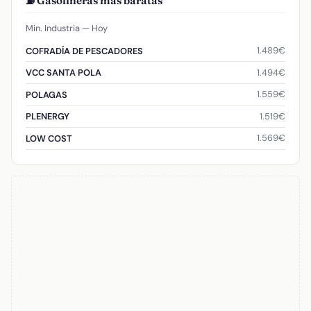
⛽ Gasolineras más baratas
Min. Industria — Hoy
1.489€
COFRADÍA DE PESCADORES
1.494€
VCC SANTA POLA
1.559€
POLAGAS
1.519€
PLENERGY
1.569€
LOW COST