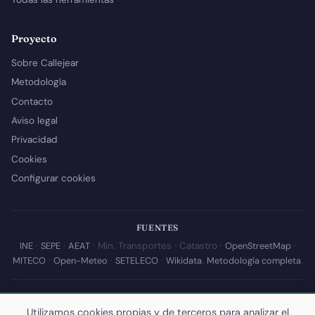
Proyecto
Sobre Callejear
Metodología
Contacto
Aviso legal
Privacidad
Cookies
Configurar cookies
FUENTES
INE
·
SEPE
·
AEAT
· Min. Transportes · Catastro ·
OpenStreetMap
·
MITECO
·
Open-Meteo
·
SETELECO
·
Wikidata
.
Metodología completa
.
© 2026 Callejear.com — Directorio municipal de España con datos
abiertos. Desarrollado y mantenido por
Yoel Castaño
.
Utilizamos cookies propias y de terceros para analizar el