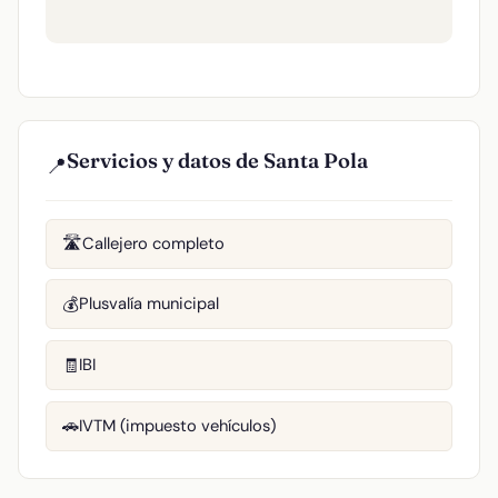
Servicios y datos de Santa Pola
📍
Callejero completo
🛣️
Plusvalía municipal
💰
IBI
🧾
IVTM (impuesto vehículos)
🚗