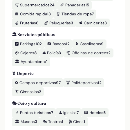
🛒 Supermercados
24
🥖 Panaderías
15
🍔 Comida rápida
13
👗 Tiendas de ropa
7
🍎 Fruterías
6
💇 Peluquerías
3
🥩 Carnicerías
3
🏛️ Servicios públicos
🅿️ Parkings
102
🏦 Bancos
12
⛽ Gasolineras
9
💳 Cajeros
8
🚔 Policía
3
📮 Oficinas de correos
2
🏛️ Ayuntamiento
1
🏅 Deporte
⚽ Campos deportivos
97
🏋️ Polideportivos
12
🏋️ Gimnasios
2
🎭 Ocio y cultura
📌 Puntos turísticos
7
⛪ Iglesias
7
🏨 Hoteles
5
🏛️ Museos
3
🎭 Teatros
1
🎬 Cines
1