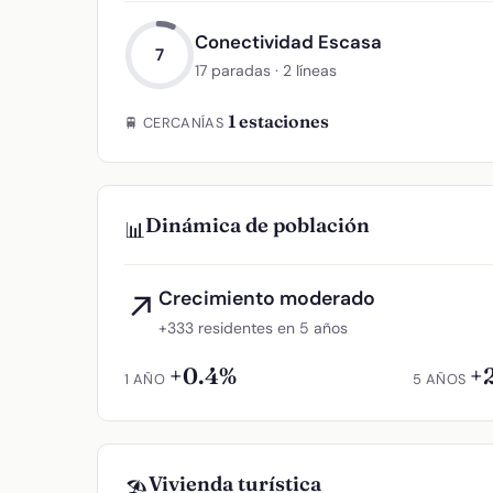
Conectividad Escasa
7
17 paradas · 2 líneas
1 estaciones
🚆 CERCANÍAS
Dinámica de población
📊
Crecimiento moderado
↗
+333 residentes en 5 años
+0.4%
+
1 AÑO
5 AÑOS
Vivienda turística
🏖️