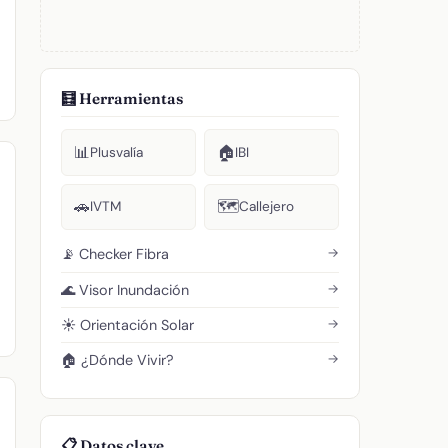
🧮 Herramientas
📊
🏠
Plusvalía
IBI
🚗
🗺️
IVTM
Callejero
→
📡 Checker Fibra
→
🌊 Visor Inundación
→
☀️ Orientación Solar
→
🏠 ¿Dónde Vivir?
📋 Datos clave