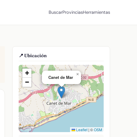
Buscar
Provincias
Herramientas
📍 Ubicación
+
×
Canet de Mar
−
Leaflet
|
©
OSM