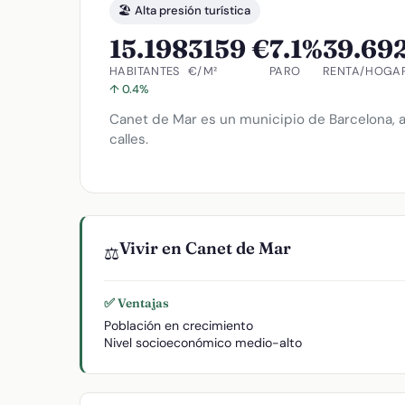
🏖️ Alta presión turística
15.198
3159 €
7.1%
39.69
HABITANTES
€/M²
PARO
RENTA/HOGA
↑ 0.4%
Canet de Mar es un municipio de Barcelona, a
calles.
Vivir en Canet de Mar
⚖️
✅ Ventajas
Población en crecimiento
Nivel socioeconómico medio-alto