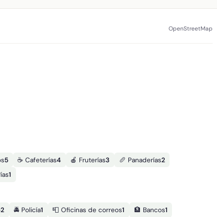
OpenStreetMap
os
5
☕ Cafeterías
4
🍎 Fruterías
3
🥖 Panaderías
2
ías
1
o
2
🚔 Policía
1
📮 Oficinas de correos
1
🏦 Bancos
1