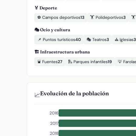
🏅 Deporte
⚽ Campos deportivos
13
🏋️ Polideportivos
3
🏋
🎭 Ocio y cultura
📌 Puntos turísticos
40
🎭 Teatros
3
⛪ Iglesias
3
🏗️ Infraestructura urbana
⛲ Fuentes
27
🛝 Parques infantiles
19
💡 Farola
Evolución de la población
📈
2016
2017
2018