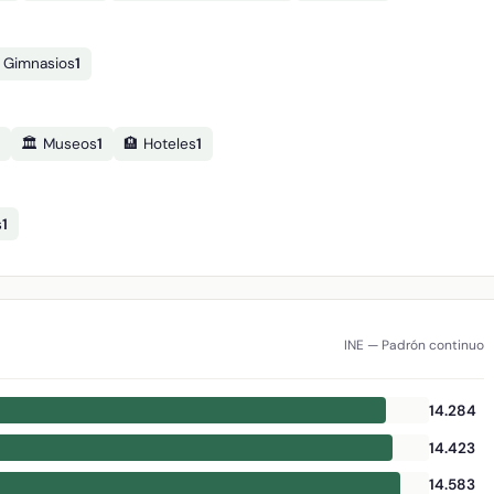
️ Gimnasios
1
🏛️ Museos
1
🏨 Hoteles
1
s
1
INE — Padrón continuo
14.284
14.423
14.583