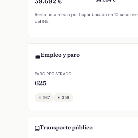
39.692 €
Renta neta media por hogar basada en 10 secciones
del INE.
Empleo y paro
💼
PARO REGISTRADO
625
👨 267
👩 358
Transporte público
🚍