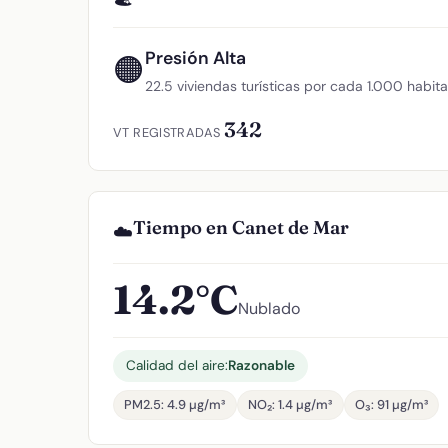
Presión Alta
🟠
22.5 viviendas turísticas por cada 1.000 habit
342
VT REGISTRADAS
Tiempo en Canet de Mar
☁️
14.2°C
Nublado
Calidad del aire:
Razonable
PM2.5: 4.9 µg/m³
NO₂: 1.4 µg/m³
O₃: 91 µg/m³