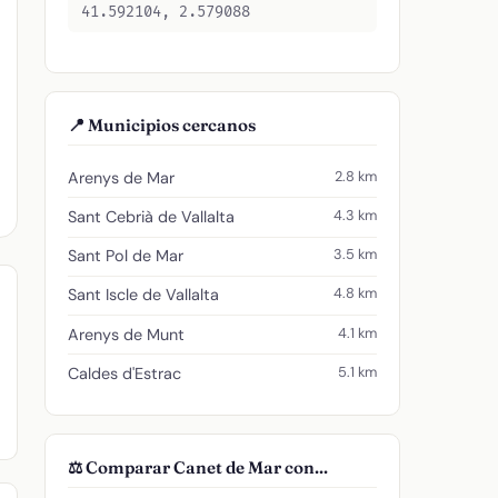
41.592104, 2.579088
📍 Municipios cercanos
2.8 km
Arenys de Mar
4.3 km
Sant Cebrià de Vallalta
3.5 km
Sant Pol de Mar
4.8 km
Sant Iscle de Vallalta
4.1 km
Arenys de Munt
5.1 km
Caldes d'Estrac
⚖️ Comparar Canet de Mar con...