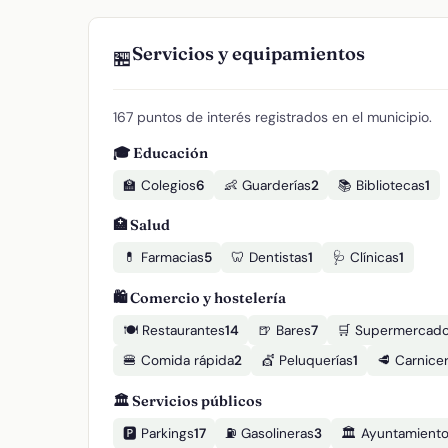
Servicios y equipamientos
🏪
167 puntos de interés registrados en el municipio.
🎓 Educación
🏫 Colegios
6
👶 Guarderías
2
📚 Bibliotecas
1
🏥 Salud
💊 Farmacias
5
🦷 Dentistas
1
🩺 Clínicas
1
🛍️ Comercio y hostelería
🍽️ Restaurantes
14
🍺 Bares
7
🛒 Supermercad
🍔 Comida rápida
2
💇 Peluquerías
1
🥩 Carnicer
🏛️ Servicios públicos
🅿️ Parkings
17
⛽ Gasolineras
3
🏛️ Ayuntamient