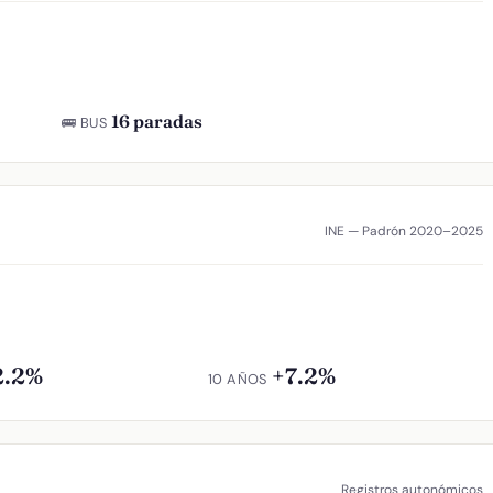
16 paradas
🚌 BUS
INE — Padrón 2020–2025
2.2%
+7.2%
10 AÑOS
Registros autonómicos