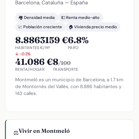
Barcelona, Cataluña — España
🏘️ Densidad media
💵 Renta medio-alto
📈 Población creciente
🏠 Vivienda precio medio
8.886
3159 €
6.8%
HABITANTES
€/M²
PARO
↓ -0.2%
41.086 €
8
/100
RENTA/HOGAR
TRANSPORTE
Montmeló es un municipio de Barcelona, a 1.7 km
de Montornès del Vallès, con 8.886 habitantes y
143 calles.
Vivir en Montmeló
⚖️