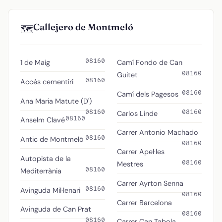
Callejero de Montmeló
🗺️
08160
1 de Maig
Camí Fondo de Can
08160
Guitet
08160
Accés cementiri
08160
Camí dels Pagesos
Ana Maria Matute (D')
08160
08160
Carlos Linde
08160
Anselm Clavé
Carrer Antonio Machado
08160
Antic de Montmeló
08160
Carrer Apel·les
Autopista de la
08160
Mestres
08160
Mediterrània
Carrer Ayrton Senna
08160
Avinguda Mil·lenari
08160
Carrer Barcelona
Avinguda de Can Prat
08160
08160
Carrer Can Tabola