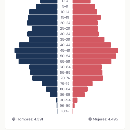
0-4
5-9
10-14
15-19
20-24
25-29
30-34
35-39
40-44
45-49
50-54
55-59
60-64
65-69
70-74
75-79
80-84
85-89
90-94
95-99
100+
🔵 Hombres: 4.391
🔴 Mujeres: 4.495