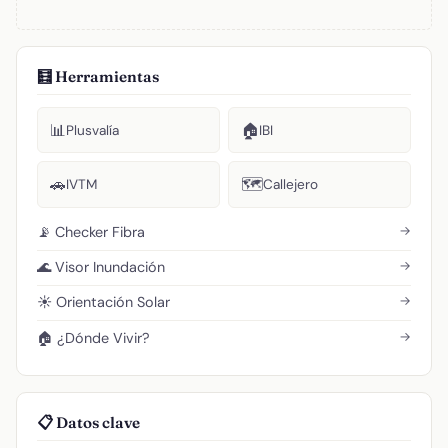
🧮 Herramientas
📊
🏠
Plusvalía
IBI
🚗
🗺️
IVTM
Callejero
→
📡 Checker Fibra
→
🌊 Visor Inundación
→
☀️ Orientación Solar
→
🏠 ¿Dónde Vivir?
📋 Datos clave