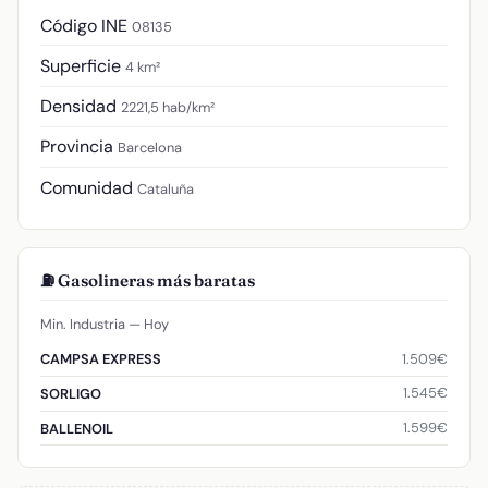
Código INE
08135
Superficie
4 km²
Densidad
2221,5 hab/km²
Provincia
Barcelona
Comunidad
Cataluña
⛽ Gasolineras más baratas
Min. Industria — Hoy
1.509€
CAMPSA EXPRESS
1.545€
SORLIGO
1.599€
BALLENOIL