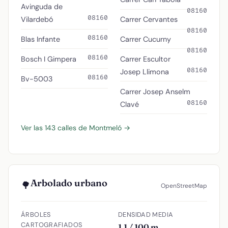
Avinguda de
08160
08160
Vilardebó
Carrer Cervantes
08160
08160
Blas Infante
Carrer Cucurny
08160
08160
Bosch I Gimpera
Carrer Escultor
08160
Josep Llimona
08160
Bv-5003
Carrer Josep Anselm
08160
Clavé
Ver las 143 calles de Montmeló →
Arbolado urbano
🌳
OpenStreetMap
ÁRBOLES
DENSIDAD MEDIA
CARTOGRAFIADOS
1.1 / 100 m