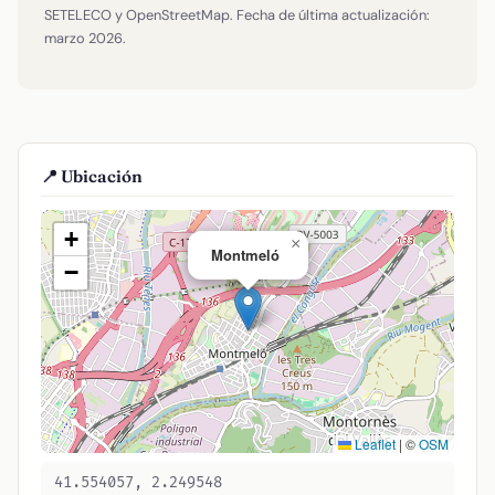
SETELECO y OpenStreetMap. Fecha de última actualización:
marzo 2026.
📍 Ubicación
+
×
Montmeló
−
Leaflet
|
©
OSM
41.554057, 2.249548