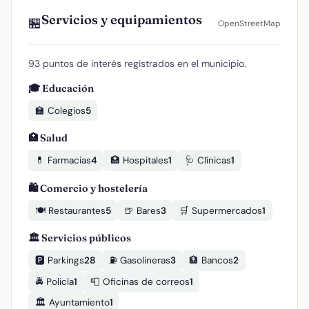
Servicios y equipamientos
🏪
OpenStreetMap
93 puntos de interés registrados en el municipio.
🎓 Educación
🏫 Colegios
5
🏥 Salud
💊 Farmacias
4
🏥 Hospitales
1
🩺 Clínicas
1
🛍️ Comercio y hostelería
🍽️ Restaurantes
5
🍺 Bares
3
🛒 Supermercados
1
🏛️ Servicios públicos
🅿️ Parkings
28
⛽ Gasolineras
3
🏦 Bancos
2
🚔 Policía
1
📮 Oficinas de correos
1
🏛️ Ayuntamiento
1