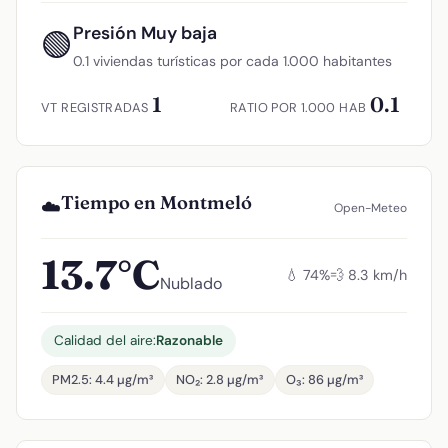
Presión Muy baja
🟢
0.1 viviendas turísticas por cada 1.000 habitantes
1
0.1
VT REGISTRADAS
RATIO POR 1.000 HAB
Tiempo en Montmeló
☁️
Open-Meteo
13.7°C
💧 74%
💨 8.3 km/h
Nublado
Calidad del aire:
Razonable
PM2.5: 4.4 µg/m³
NO₂: 2.8 µg/m³
O₃: 86 µg/m³