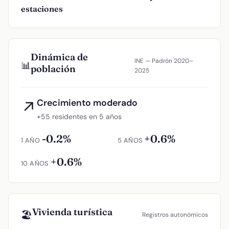
estaciones
Dinámica de
INE — Padrón 2020–
📊
población
2025
Crecimiento moderado
↗
+55 residentes en 5 años
-0.2%
+0.6%
1 AÑO
5 AÑOS
+0.6%
10 AÑOS
Vivienda turística
🏖️
Registros autonómicos