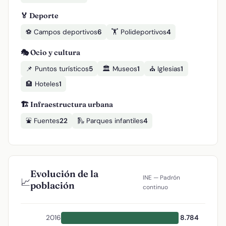
🏅 Deporte
⚽ Campos deportivos
6
🏋️ Polideportivos
4
🎭 Ocio y cultura
📌 Puntos turísticos
5
🏛️ Museos
1
⛪ Iglesias
1
🏨 Hoteles
1
🏗️ Infraestructura urbana
⛲ Fuentes
22
🛝 Parques infantiles
4
Evolución de la
INE — Padrón
📈
población
continuo
2016
8.784