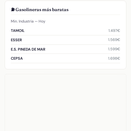
⛽ Gasolineras más baratas
Min. Industria — Hoy
1.497€
TAMOIL
1.569€
ESSER
1.599€
E.S. PINEDA DE MAR
1.698€
CEPSA