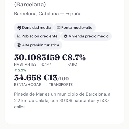
(Barcelona)
Barcelona, Cataluña — España
🏘️ Densidad media
💵 Renta medio-alto
📈 Población creciente
🏠 Vivienda precio medio
🏖️ Alta presión turística
30.108
3159 €
8.7%
HABITANTES
€/M²
PARO
↑ 2.2%
34.658 €
13
/100
RENTA/HOGAR
TRANSPORTE
Pineda de Mar es un municipio de Barcelona, a
2.2 km de Calella, con 30.108 habitantes y 500
calles.