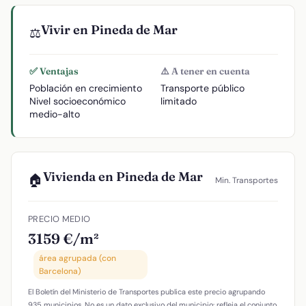
Vivir en Pineda de Mar
⚖️
✅ Ventajas
⚠️ A tener en cuenta
Población en crecimiento
Transporte público
Nivel socioeconómico
limitado
medio-alto
Vivienda en Pineda de Mar
🏠
Min. Transportes
PRECIO MEDIO
3159 €/m²
área agrupada (con
Barcelona)
El Boletín del Ministerio de Transportes publica este precio agrupando
935 municipios. No es un dato exclusivo del municipio: refleja el conjunto