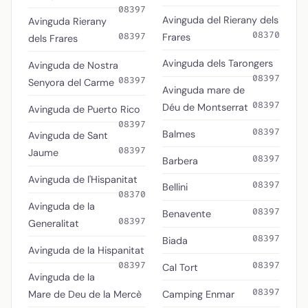
08397
Avinguda del Rierany dels
Avinguda Rierany
08370
Frares
08397
dels Frares
Avinguda dels Tarongers
Avinguda de Nostra
08397
08397
Senyora del Carme
Avinguda mare de
08397
Déu de Montserrat
Avinguda de Puerto Rico
08397
08397
Balmes
Avinguda de Sant
08397
Jaume
08397
Barbera
Avinguda de l'Hispanitat
08397
Bellini
08370
Avinguda de la
08397
Benavente
08397
Generalitat
08397
Biada
Avinguda de la Hispanitat
08397
08397
Cal Tort
Avinguda de la
08397
Mare de Deu de la Mercè
Camping Enmar