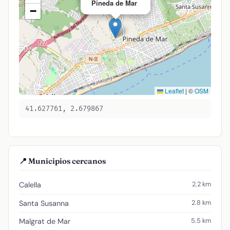
Pineda de Mar
−
Leaflet
|
©
OSM
41.627761, 2.679867
📍 Municipios cercanos
2.2 km
Calella
2.8 km
Santa Susanna
5.5 km
Malgrat de Mar