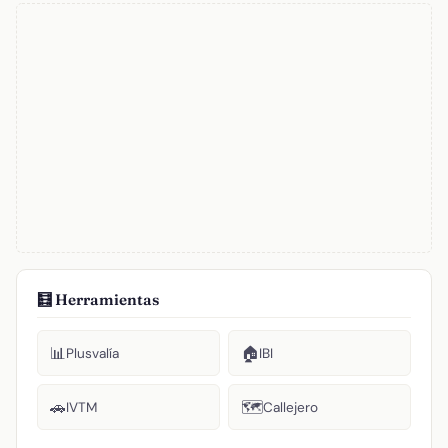
🧮 Herramientas
📊
🏠
Plusvalía
IBI
🚗
🗺️
IVTM
Callejero