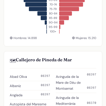
70-74
75-79
80-84
85-89
90-94
95-99
100+
🔵 Hombres: 14.898
🔴 Mujeres: 15.210
Callejero de Pineda de Mar
🗺️
08397
08397
Abad Oliva
Avinguda de la
Mare de Déu de
08397
Albeniz
08397
Montserrat
08397
Anglada
Avinguda de la
08370
Mediterrània
Autopista del Maresme