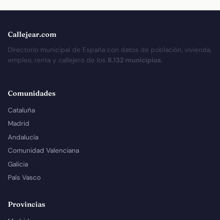
Callejear.com
Directorio municipal de España con datos de población, vivienda,
empleo, renta y callejero de los
8.132 municipios
.
Comunidades
Cataluña
Madrid
Andalucía
Comunidad Valenciana
Galicia
País Vasco
Provincias