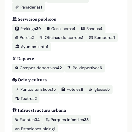
🥖 Panaderías
1
🏛️ Servicios públicos
🅿️ Parkings
39
⛽ Gasolineras
4
🏦 Bancos
4
🚔 Policía
2
📮 Oficinas de correos
1
🚒 Bomberos
1
🏛️ Ayuntamiento
1
🏅 Deporte
⚽ Campos deportivos
42
🏋️ Polideportivos
6
🎭 Ocio y cultura
📌 Puntos turísticos
15
🏨 Hoteles
8
⛪ Iglesias
5
🎭 Teatros
2
🏗️ Infraestructura urbana
⛲ Fuentes
34
🛝 Parques infantiles
33
🚲 Estaciones bicing
1