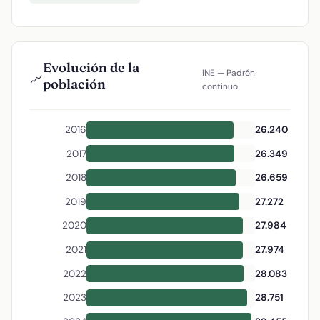
Evolución de la
INE — Padrón
📈
población
continuo
2016
26.240
2017
26.349
2018
26.659
2019
27.272
2020
27.984
2021
27.974
2022
28.083
2023
28.751