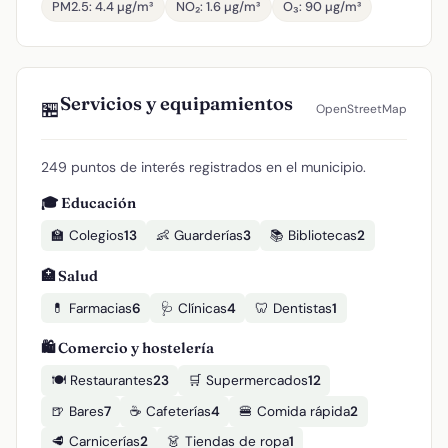
PM2.5: 4.4 µg/m³
NO₂: 1.6 µg/m³
O₃: 90 µg/m³
Servicios y equipamientos
🏪
OpenStreetMap
249 puntos de interés registrados en el municipio.
🎓 Educación
🏫 Colegios
13
👶 Guarderías
3
📚 Bibliotecas
2
🏥 Salud
💊 Farmacias
6
🩺 Clínicas
4
🦷 Dentistas
1
🛍️ Comercio y hostelería
🍽️ Restaurantes
23
🛒 Supermercados
12
🍺 Bares
7
☕ Cafeterías
4
🍔 Comida rápida
2
🥩 Carnicerías
2
👗 Tiendas de ropa
1