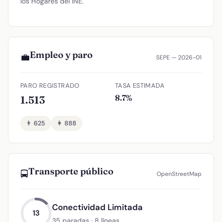
los Hogares del INE.
Empleo y paro
💼
SEPE — 2026-01
PARO REGISTRADO
TASA ESTIMADA
8.7%
1.513
👨 625
👩 888
Transporte público
🚍
OpenStreetMap
Conectividad Limitada
13
35 paradas · 8 líneas