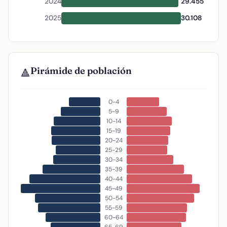
2024
29.455
2025
30.108
Pirámide de población
🔺
0-4
5-9
10-14
15-19
20-24
25-29
30-34
35-39
40-44
45-49
50-54
55-59
60-64
65-69