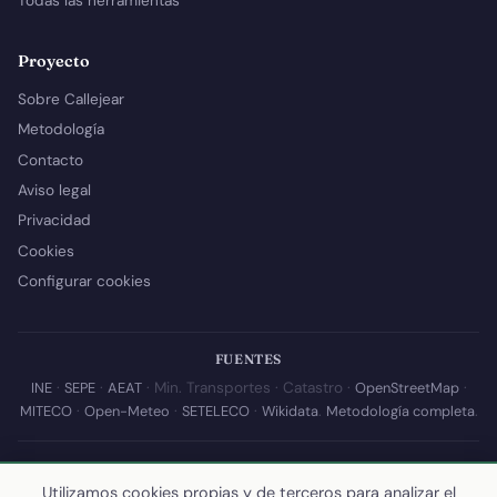
Todas las herramientas
Proyecto
Sobre Callejear
Metodología
Contacto
Aviso legal
Privacidad
Cookies
Configurar cookies
FUENTES
INE
·
SEPE
·
AEAT
· Min. Transportes · Catastro ·
OpenStreetMap
·
MITECO
·
Open-Meteo
·
SETELECO
·
Wikidata
.
Metodología completa
.
© 2026 Callejear.com — Directorio municipal de España con datos
Utilizamos cookies propias y de terceros para analizar el
abiertos. Desarrollado y mantenido por
Yoel Castaño
.