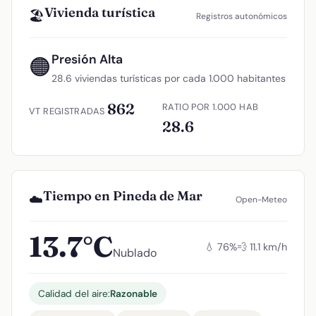
Vivienda turística
🏖️
Registros autonómicos
Presión Alta
🟠
28.6 viviendas turísticas por cada 1.000 habitantes
862
RATIO POR 1.000 HAB
VT REGISTRADAS
28.6
Tiempo en Pineda de Mar
☁️
Open-Meteo
13.7°C
💧 76%
💨 11.1 km/h
Nublado
Calidad del aire:
Razonable