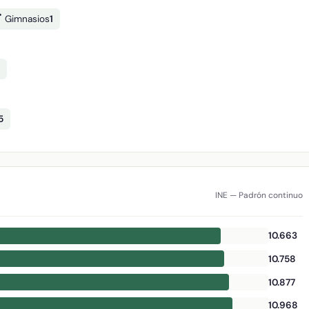
️ Gimnasios
1
5
INE — Padrón continuo
10.663
10.758
10.877
10.968