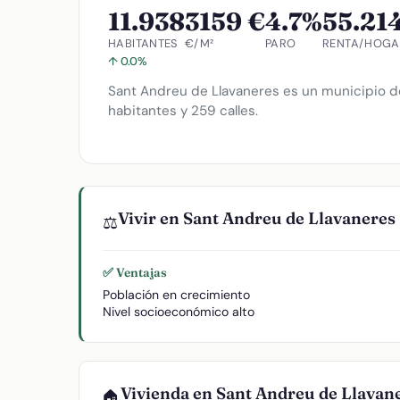
11.938
3159 €
4.7%
55.21
HABITANTES
€/M²
PARO
RENTA/HOGA
↑ 0.0%
Sant Andreu de Llavaneres es un municipio de
habitantes y 259 calles.
Vivir en Sant Andreu de Llavaneres
⚖️
✅ Ventajas
Población en crecimiento
Nivel socioeconómico alto
Vivienda en Sant Andreu de Llavan
🏠