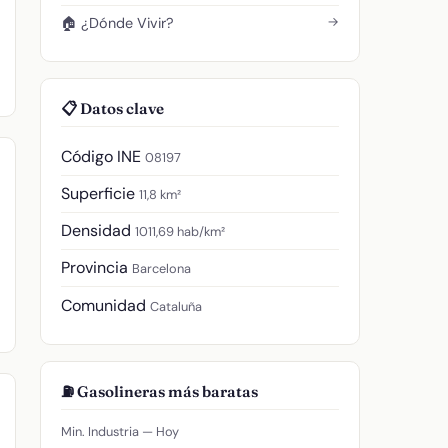
→
🏠 ¿Dónde Vivir?
📋 Datos clave
Código INE
08197
Superficie
11,8 km²
Densidad
1011,69 hab/km²
Provincia
Barcelona
Comunidad
Cataluña
⛽ Gasolineras más baratas
Min. Industria — Hoy