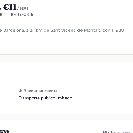
4 €
11
/100
R
TRANSPORTE
 Barcelona, a 2.1 km de Sant Vicenç de Montalt, con 11.938
⚠️ A tener en cuenta
Transporte público limitado
eres
Min. Transportes