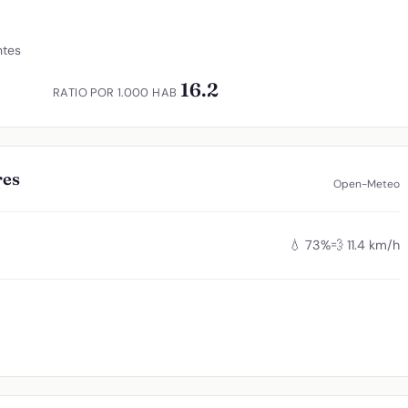
ntes
16.2
RATIO POR 1.000 HAB
res
Open-Meteo
💧 73%
💨 11.4 km/h