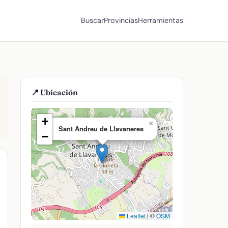
Buscar
Provincias
Herramientas
📍 Ubicación
+
×
Sant Andreu de Llavaneres
−
Leaflet
|
©
OSM