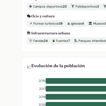
⚽ Campos deportivos
20
🏋️ Polideportivos
3

🎭 Ocio y cultura
📌 Puntos turísticos
39
⛪ Iglesias
4
🏛️ Museos
1
🏗️ Infraestructura urbana
💡 Farolas
24
⛲ Fuentes
7
🛝 Parques infantiles
Evolución de la población
📈
2016
2017
2018
2019