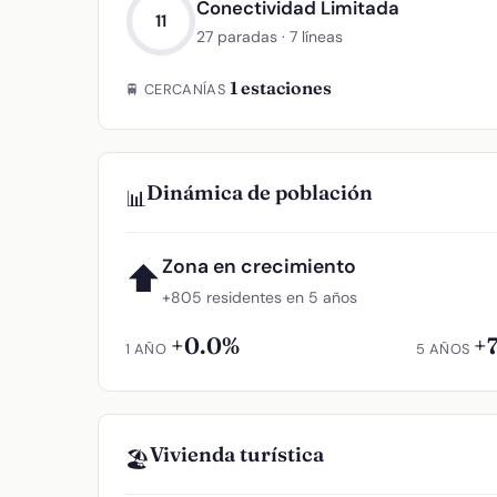
Conectividad Limitada
11
27 paradas · 7 líneas
1 estaciones
🚆 CERCANÍAS
Dinámica de población
📊
Zona en crecimiento
⬆
+805 residentes en 5 años
+0.0%
+
1 AÑO
5 AÑOS
Vivienda turística
🏖️