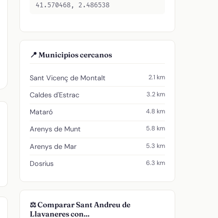
41.570468, 2.486538
📍 Municipios cercanos
2.1 km
Sant Vicenç de Montalt
3.2 km
Caldes d'Estrac
4.8 km
Mataró
5.8 km
Arenys de Munt
5.3 km
Arenys de Mar
6.3 km
Dosrius
⚖️ Comparar Sant Andreu de
Llavaneres con...