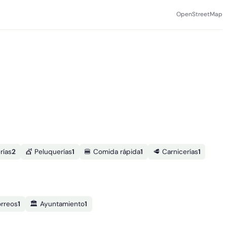
OpenStreetMap
rías
2
💇 Peluquerías
1
🍔 Comida rápida
1
🥩 Carnicerías
1
orreos
1
🏛️ Ayuntamiento
1