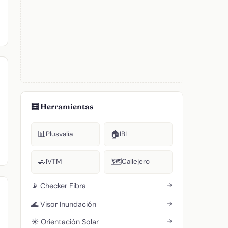
🧮 Herramientas
📊
🏠
Plusvalía
IBI
🚗
🗺️
IVTM
Callejero
→
📡 Checker Fibra
→
🌊 Visor Inundación
→
☀️ Orientación Solar