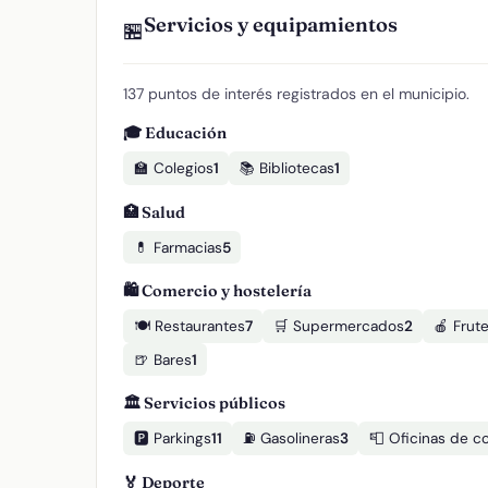
Servicios y equipamientos
🏪
137 puntos de interés registrados en el municipio.
🎓 Educación
🏫 Colegios
1
📚 Bibliotecas
1
🏥 Salud
💊 Farmacias
5
🛍️ Comercio y hostelería
🍽️ Restaurantes
7
🛒 Supermercados
2
🍎 Frute
🍺 Bares
1
🏛️ Servicios públicos
🅿️ Parkings
11
⛽ Gasolineras
3
📮 Oficinas de c
🏅 Deporte