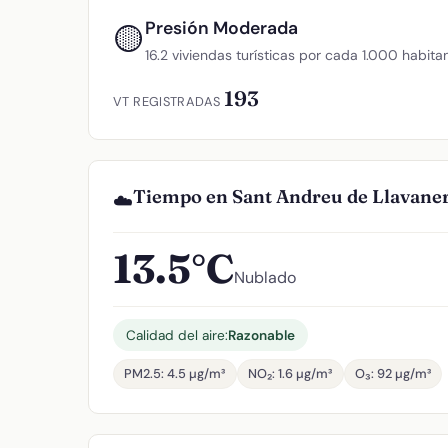
Presión Moderada
🟡
16.2 viviendas turísticas por cada 1.000 habita
193
VT REGISTRADAS
Tiempo en Sant Andreu de Llavane
☁️
13.5°C
Nublado
Calidad del aire:
Razonable
PM2.5: 4.5 µg/m³
NO₂: 1.6 µg/m³
O₃: 92 µg/m³