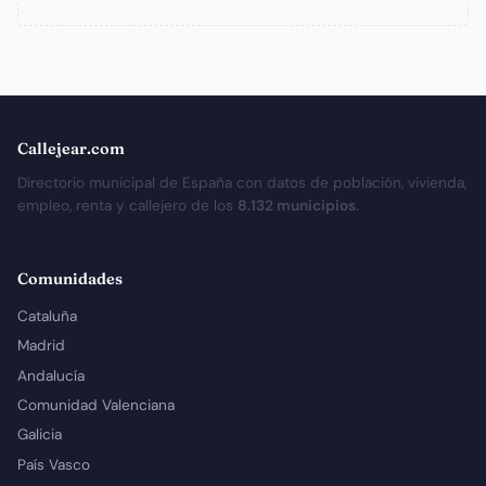
Callejear.com
Directorio municipal de España con datos de población, vivienda,
empleo, renta y callejero de los
8.132 municipios
.
Comunidades
Cataluña
Madrid
Andalucía
Comunidad Valenciana
Galicia
País Vasco