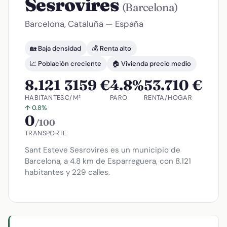
Sesrovires
(Barcelona)
Barcelona, Cataluña — España
🏡 Baja densidad
💰 Renta alto
📈 Población creciente
🏠 Vivienda precio medio
8.121
3159 €
4.8%
53.710 €
HABITANTES
€/M²
PARO
RENTA/HOGAR
↑ 0.8%
0
/100
TRANSPORTE
Sant Esteve Sesrovires es un municipio de
Barcelona, a 4.8 km de Esparreguera, con 8.121
habitantes y 229 calles.