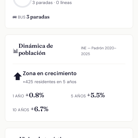
3 paradas · 0 líneas
3 paradas
🚌 BUS
Dinámica de
INE — Padrón 2020–
📊
población
2025
Zona en crecimiento
⬆
+425 residentes en 5 años
+0.8%
+5.5%
1 AÑO
5 AÑOS
+6.7%
10 AÑOS