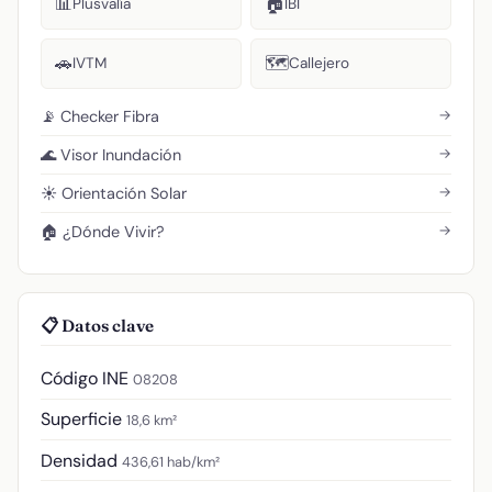
📊
🏠
Plusvalía
IBI
🚗
🗺️
IVTM
Callejero
→
📡 Checker Fibra
→
🌊 Visor Inundación
→
☀️ Orientación Solar
→
🏠 ¿Dónde Vivir?
📋 Datos clave
Código INE
08208
Superficie
18,6 km²
Densidad
436,61 hab/km²