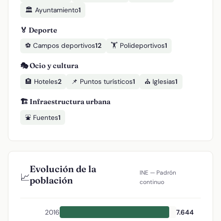
🏛️ Ayuntamiento
1
🏅 Deporte
⚽ Campos deportivos
12
🏋️ Polideportivos
1
🎭 Ocio y cultura
🏨 Hoteles
2
📌 Puntos turísticos
1
⛪ Iglesias
1
🏗️ Infraestructura urbana
⛲ Fuentes
1
Evolución de la
INE — Padrón
📈
población
continuo
2016
7.644