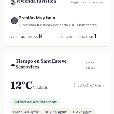
Vivienda turística
🏖️
Registros autonómicos
Presión Muy baja
🟢
1 viviendas turísticas por cada 1.000 habitantes
8
1
VT REGISTRADAS
RATIO POR 1.000 HAB
Tiempo en Sant Esteve
Open-
☁️
Sesrovires
Meteo
12°C
💧 83%
💨 7.7 km/h
Nublado
Calidad del aire:
Razonable
PM2.5: 4.9 µg/m³
NO₂: 6.9 µg/m³
O₃: 76 µg/m³