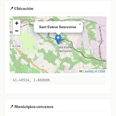
📍 Ubicación
+
×
Sant Esteve Sesrovires
−
Leaflet
|
©
OSM
41.49534, 1.869996
📍 Municipios cercanos