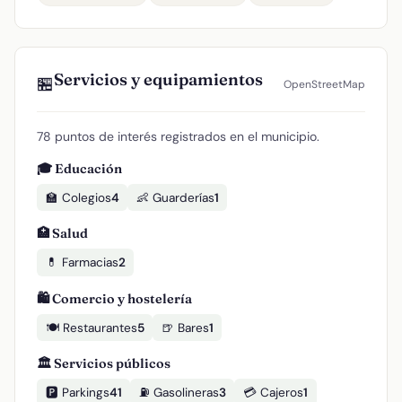
Servicios y equipamientos
🏪
OpenStreetMap
78 puntos de interés registrados en el municipio.
🎓 Educación
🏫 Colegios
4
👶 Guarderías
1
🏥 Salud
💊 Farmacias
2
🛍️ Comercio y hostelería
🍽️ Restaurantes
5
🍺 Bares
1
🏛️ Servicios públicos
🅿️ Parkings
41
⛽ Gasolineras
3
💳 Cajeros
1