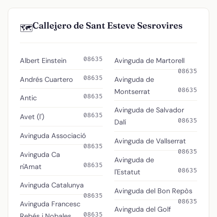
Callejero de Sant Esteve Sesrovires
🗺️
08635
Albert Einstein
Avinguda de Martorell
08635
08635
Andrés Cuartero
Avinguda de
08635
Montserrat
08635
Antic
Avinguda de Salvador
08635
Avet (l')
08635
Dalí
Avinguda Associació
Avinguda de Vallserrat
08635
08635
Avinguda Ca
Avinguda de
08635
n'Amat
08635
l'Estatut
Avinguda Catalunya
Avinguda del Bon Repòs
08635
08635
Avinguda Francesc
Avinguda del Golf
08635
Rebés i Nobales