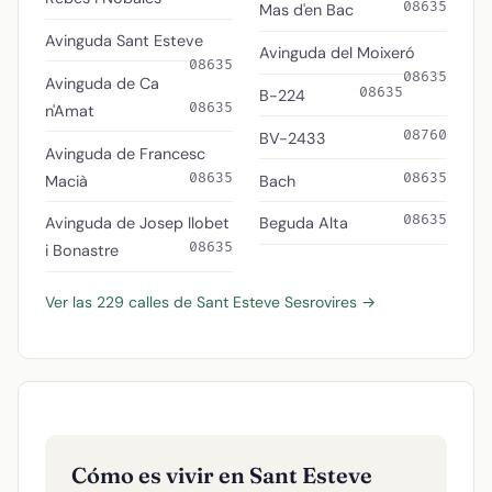
08635
Mas d'en Bac
Avinguda Sant Esteve
Avinguda del Moixeró
08635
08635
Avinguda de Ca
08635
B-224
08635
n'Amat
08760
BV-2433
Avinguda de Francesc
08635
08635
Macià
Bach
08635
Avinguda de Josep llobet
Beguda Alta
08635
i Bonastre
Ver las 229 calles de Sant Esteve Sesrovires →
Cómo es vivir en Sant Esteve