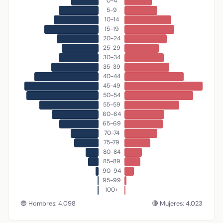
0-4
5-9
10-14
15-19
20-24
25-29
30-34
35-39
40-44
45-49
50-54
55-59
60-64
65-69
70-74
75-79
80-84
85-89
90-94
95-99
100+
🔵 Hombres: 4.098
🔴 Mujeres: 4.023