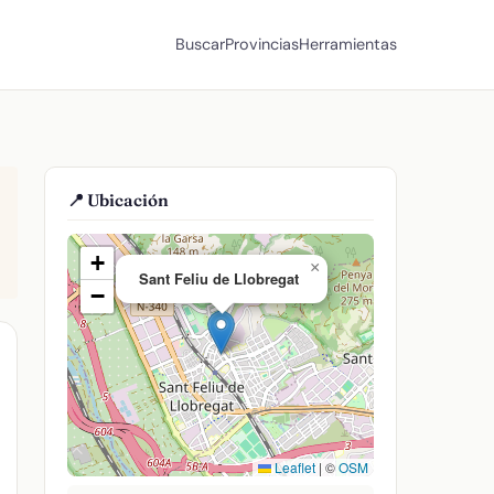
Buscar
Provincias
Herramientas
📍 Ubicación
+
×
Sant Feliu de Llobregat
−
Leaflet
|
©
OSM