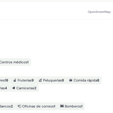
OpenStreetMap
 Centros médicos
1
res
18
🍎 Fruterías
9
💇 Peluquerías
8
🍔 Comida rápida
8
ías
4
🥩 Carnicerías
2
 Bancos
2
📮 Oficinas de correos
1
🚒 Bomberos
1