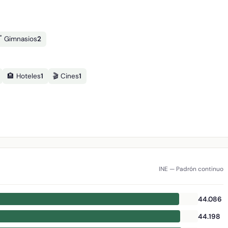
️ Gimnasios
2
🏨 Hoteles
1
🎬 Cines
1
INE — Padrón continuo
44.086
44.198