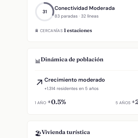
Conectividad Moderada
31
83 paradas · 32 líneas
1 estaciones
🚆 CERCANÍAS
Dinámica de población
📊
Crecimiento moderado
↗
+1.314 residentes en 5 años
+0.5%
+
1 AÑO
5 AÑOS
Vivienda turística
🏖️