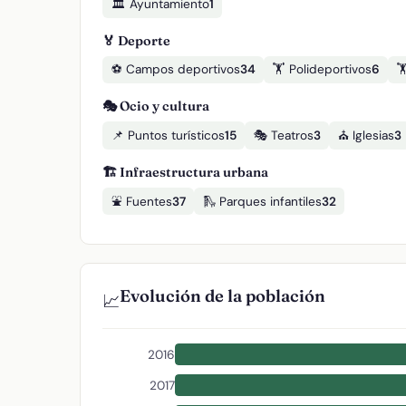
🏛️ Ayuntamiento
1
🏅 Deporte
⚽ Campos deportivos
34
🏋️ Polideportivos
6

🎭 Ocio y cultura
📌 Puntos turísticos
15
🎭 Teatros
3
⛪ Iglesias
3
🏗️ Infraestructura urbana
⛲ Fuentes
37
🛝 Parques infantiles
32
Evolución de la población
📈
2016
2017