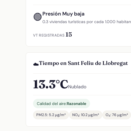
Presión Muy baja
🟢
0.3 viviendas turísticas por cada 1.000 habita
15
VT REGISTRADAS
Tiempo en Sant Feliu de Llobregat
☁️
13.3°C
Nublado
Calidad del aire:
Razonable
PM2.5: 5.2 µg/m³
NO₂: 10.2 µg/m³
O₃: 76 µg/m³