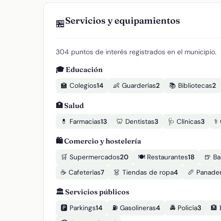
Servicios y equipamientos
🏪
304 puntos de interés registrados en el municipio.
🎓 Educación
🏫 Colegios
14
👶 Guarderías
2
📚 Bibliotecas
2
🏥 Salud
💊 Farmacias
13
🦷 Dentistas
3
🩺 Clínicas
3
⚕️
🛍️ Comercio y hostelería
🛒 Supermercados
20
🍽️ Restaurantes
18
🍺 Ba
☕ Cafeterías
7
👗 Tiendas de ropa
4
🥖 Panader
🏛️ Servicios públicos
🅿️ Parkings
14
⛽ Gasolineras
4
🚔 Policía
3
🏦