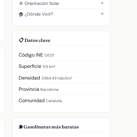
→
☀️ Orientación Solar
→
🏠 ¿Dónde Vivir?
📋 Datos clave
Código INE
08211
Superficie
11,8 km²
Densidad
3964,49 hab/km²
Provincia
Barcelona
Comunidad
Cataluña
⛽ Gasolineras más baratas