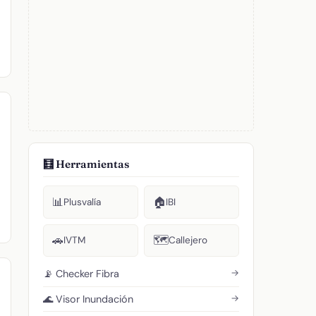
🧮 Herramientas
📊
🏠
Plusvalía
IBI
🚗
🗺️
IVTM
Callejero
→
📡 Checker Fibra
→
🌊 Visor Inundación