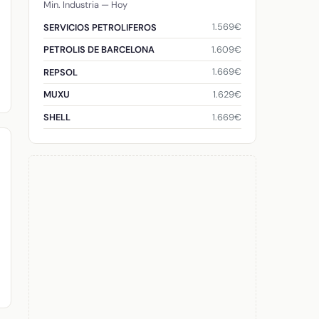
Min. Industria — Hoy
1.569€
SERVICIOS PETROLIFEROS
1.609€
PETROLIS DE BARCELONA
1.669€
REPSOL
1.629€
MUXU
1.669€
SHELL