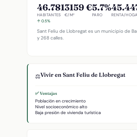
46.781
3159 €
5.7%
45.44
HABITANTES
€/M²
PARO
RENTA/HOG
↑ 0.5%
Sant Feliu de Llobregat es un municipio de Ba
y 268 calles.
Vivir en Sant Feliu de Llobregat
⚖️
✅ Ventajas
Población en crecimiento
Nivel socioeconómico alto
Baja presión de vivienda turística