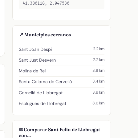
41.386118, 2.047536
📍 Municipios cercanos
2.2 km
Sant Joan Despí
2.2 km
Sant Just Desvern
3.8 km
Molins de Rei
3.4 km
Santa Coloma de Cervelló
3.9 km
Cornellà de Llobregat
3.6 km
Esplugues de Llobregat
⚖️ Comparar Sant Feliu de Llobregat
con...