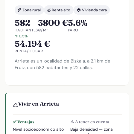
🌾 Zona rural
💰 Renta alto
🏠 Vivienda cara
582
3800 €
5.6%
HABITANTES
€/M²
PARO
↑ 0.5%
54.194 €
RENTA/HOGAR
Arrieta es un localidad de Bizkaia, a 2.1 km de
Fruiz, con 582 habitantes y 22 calles.
Vivir en Arrieta
⚖️
✅ Ventajas
⚠️ A tener en cuenta
Nivel socioeconómico alto
Baja densidad — zona