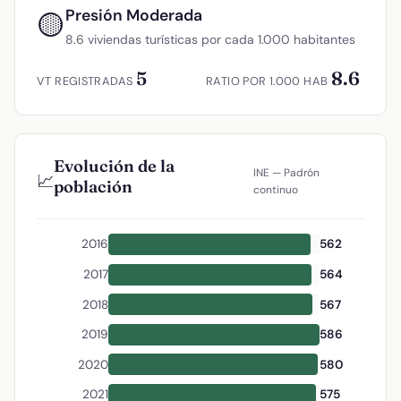
Presión Moderada
🟡
8.6 viviendas turísticas por cada 1.000 habitantes
5
8.6
VT REGISTRADAS
RATIO POR 1.000 HAB
Evolución de la
INE — Padrón
📈
población
continuo
2016
562
2017
564
2018
567
2019
586
2020
580
2021
575