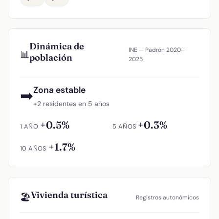
Dinámica de
INE — Padrón 2020–
📊
población
2025
Zona estable
➡
+2 residentes en 5 años
+0.5%
+0.3%
1 AÑO
5 AÑOS
+1.7%
10 AÑOS
Vivienda turística
🏖️
Registros autonómicos