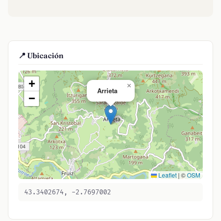
📍 Ubicación
+
×
Arrieta
−
Leaflet
|
©
OSM
43.3402674, -2.7697002