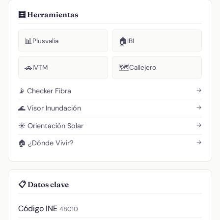
🧮 Herramientas
📊
🏠
Plusvalía
IBI
🚗
🗺️
IVTM
Callejero
→
📡 Checker Fibra
→
🌊 Visor Inundación
→
☀️ Orientación Solar
→
🏠 ¿Dónde Vivir?
📋 Datos clave
Código INE
48010