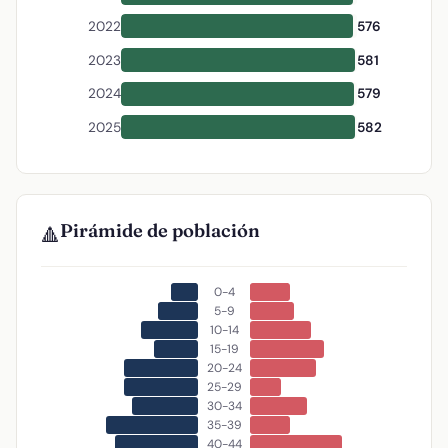
2022
576
2023
581
2024
579
2025
582
Pirámide de población
🔺
0-4
5-9
10-14
15-19
20-24
25-29
30-34
35-39
40-44