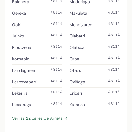
48114
48114
Baieneta
Madariaga
48114
48114
Gereka
Makuleta
48114
48114
Goiri
Mendiguren
48114
48114
Jainko
Olabarri
48114
48114
Kiputzena
Olatxua
48114
48114
Kornabiz
Orbe
48114
48114
Landaguren
Otazu
48114
48114
Larretxabarri
Oxiñaga
48114
48114
Lekerika
Uribarri
48114
48114
Lexarraga
Zameza
Ver las 22 calles de Arrieta →