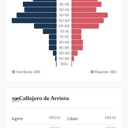
45-49
50-54
55-59
60-64
65-69
70-74
75-79
80-84
85-89
90-94
95-99
100+
🔵 Hombres: 299
🔴 Mujeres: 283
Callejero de Arrieta
🗺️
48114
48114
Agirre
Libao