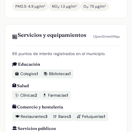
PM2.5: 4.9 µg/m³
NO₂: 1.3 µg/m³
O₃: 75 µg/m³
Servicios y equipamientos
🏪
OpenStreetMap
86 puntos de interés registrados en el municipio.
🎓 Educación
🏫 Colegios
1
📚 Bibliotecas
1
🏥 Salud
🩺 Clínicas
2
💊 Farmacias
1
🛍️ Comercio y hostelería
🍽️ Restaurantes
3
🍺 Bares
3
💇 Peluquerías
1
🏛️ Servicios públicos