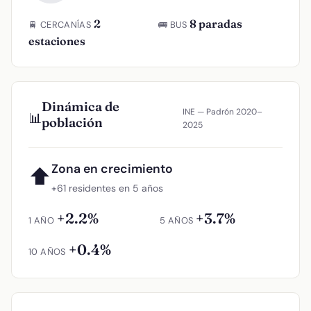
2
8 paradas
🚆 CERCANÍAS
🚌 BUS
estaciones
Dinámica de
INE — Padrón 2020–
📊
población
2025
Zona en crecimiento
⬆
+61 residentes en 5 años
+2.2%
+3.7%
1 AÑO
5 AÑOS
+0.4%
10 AÑOS