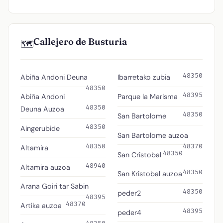
Callejero de Busturia
🗺️
48350
Abiña Andoni Deuna
Ibarretako zubia
48350
48395
Abiña Andoni
Parque la Marisma
48350
Deuna Auzoa
48350
San Bartolome
48350
Aingerubide
San Bartolome auzoa
48350
48370
Altamira
48350
San Cristobal
48940
Altamira auzoa
48350
San Kristobal auzoa
Arana Goiri tar Sabin
48350
peder2
48395
48370
Artika auzoa
48395
peder4