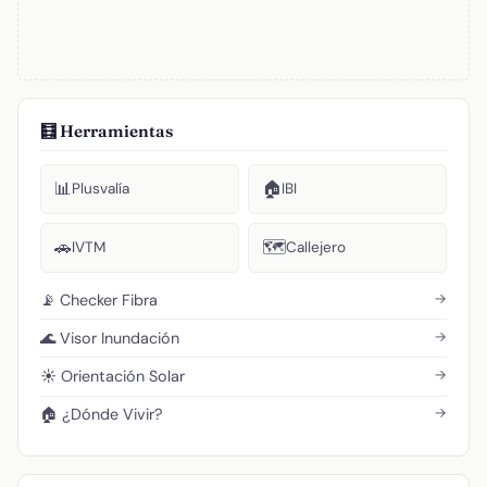
🧮 Herramientas
📊
🏠
Plusvalía
IBI
🚗
🗺️
IVTM
Callejero
→
📡 Checker Fibra
→
🌊 Visor Inundación
→
☀️ Orientación Solar
→
🏠 ¿Dónde Vivir?