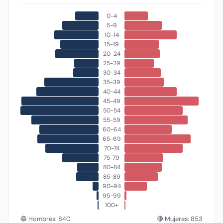
0-4
5-9
10-14
15-19
20-24
25-29
30-34
35-39
40-44
45-49
50-54
55-59
60-64
65-69
70-74
75-79
80-84
85-89
90-94
95-99
100+
🔵 Hombres: 840
🔴 Mujeres: 853