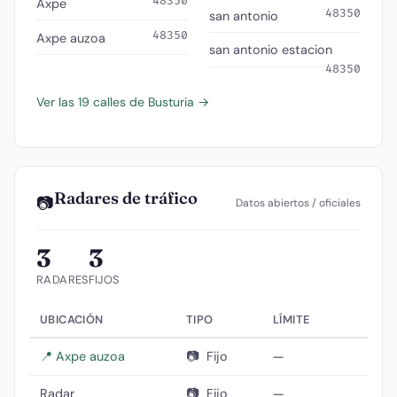
48350
Axpe
48350
san antonio
48350
Axpe auzoa
san antonio estacion
48350
Ver las 19 calles de Busturia →
Radares de tráfico
📷
Datos abiertos / oficiales
3
3
RADARES
FIJOS
UBICACIÓN
TIPO
LÍMITE
📍 Axpe auzoa
📷
Fijo
—
Radar
📷
Fijo
—