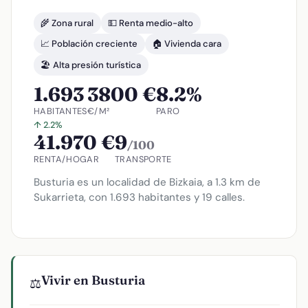
🌾 Zona rural
💵 Renta medio-alto
📈 Población creciente
🏠 Vivienda cara
🏖️ Alta presión turística
1.693
3800 €
8.2%
HABITANTES
€/M²
PARO
↑ 2.2%
41.970 €
9
/100
RENTA/HOGAR
TRANSPORTE
Busturia es un localidad de Bizkaia, a 1.3 km de
Sukarrieta, con 1.693 habitantes y 19 calles.
Vivir en Busturia
⚖️