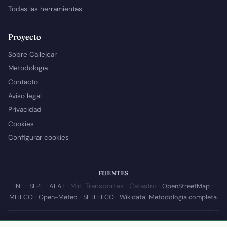
Todas las herramientas
Proyecto
Sobre Callejear
Metodología
Contacto
Aviso legal
Privacidad
Cookies
Configurar cookies
FUENTES
INE
·
SEPE
·
AEAT
· Min. Transportes · Catastro ·
OpenStreetMap
·
MITECO
·
Open-Meteo
·
SETELECO
·
Wikidata
.
Metodología completa
.
© 2026 Callejear.com — Directorio municipal de España con datos