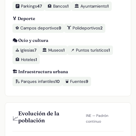
🅿️ Parkings
47
🏦 Bancos
1
🏛️ Ayuntamiento
1
🏅 Deporte
⚽ Campos deportivos
9
🏋️ Polideportivos
2
🎭 Ocio y cultura
⛪ Iglesias
7
🏛️ Museos
1
📌 Puntos turísticos
1
🏨 Hoteles
1
🏗️ Infraestructura urbana
🛝 Parques infantiles
10
⛲ Fuentes
9
Evolución de la
INE — Padrón
📈
población
continuo