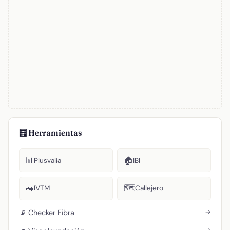
🧮 Herramientas
📊
🏠
Plusvalía
IBI
🚗
🗺️
IVTM
Callejero
→
📡 Checker Fibra