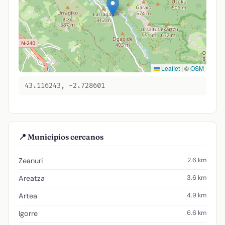
Leaflet
|
©
OSM
43.116243, -2.728601
📍 Municipios cercanos
2.6 km
Zeanuri
3.6 km
Areatza
4.9 km
Artea
6.6 km
Igorre