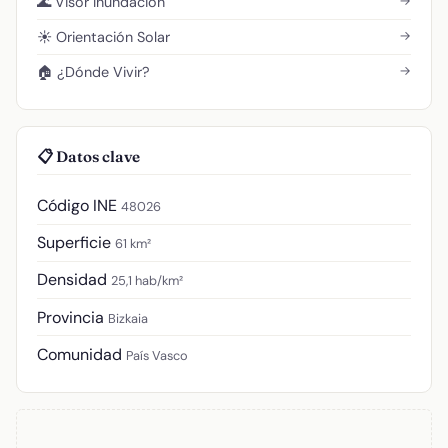
→
🌊 Visor Inundación
→
☀️ Orientación Solar
→
🏠 ¿Dónde Vivir?
📋 Datos clave
Código INE
48026
Superficie
61 km²
Densidad
25,1 hab/km²
Provincia
Bizkaia
Comunidad
País Vasco