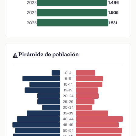
2023
1.496
2024
1.505
2025
1.531
Pirámide de población
🔺
0-4
5-9
10-14
15-19
20-24
25-29
30-34
35-39
40-44
45-49
50-54