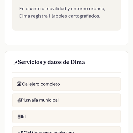
En cuanto a movilidad y entorno urbano,
Dima registra 1 árboles cartografiados.
Servicios y datos de Dima
📍
Callejero completo
🛣️
Plusvalía municipal
💰
IBI
🧾
IVTM (impuesto vehículos)
🚗