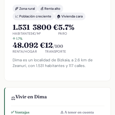
🌾 Zona rural
💰 Renta alto
📈 Población creciente
🏠 Vivienda cara
1.531
3800 €
5.7%
HABITANTES
€/M²
PARO
↑ 1.7%
48.092 €
12
/100
RENTA/HOGAR
TRANSPORTE
Dima es un localidad de Bizkaia, a 2.6 km de
Zeanuri, con 1.531 habitantes y 117 calles.
Vivir en Dima
⚖️
✅ Ventajas
⚠️ A tener en cuenta