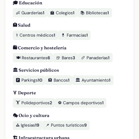
🎓 Educación
👶 Guarderías
1
🏫 Colegios
1
📚 Bibliotecas
1
🏥 Salud
⚕️ Centros médicos
1
💊 Farmacias
1
🛍️ Comercio y hostelería
🍽️ Restaurantes
6
🍺 Bares
3
🥖 Panaderías
1
🏛️ Servicios públicos
🅿️ Parkings
10
🏦 Bancos
1
🏛️ Ayuntamiento
1
🏅 Deporte
🏋️ Polideportivos
2
⚽ Campos deportivos
1
🎭 Ocio y cultura
⛪ Iglesias
19
📌 Puntos turísticos
9
🏗️ Infraestructura urbana