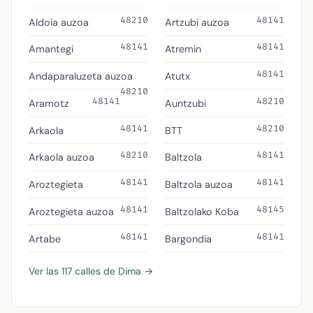
48210
48141
Aldoia auzoa
Artzubi auzoa
48141
48141
Amantegi
Atremin
48141
Andaparaluzeta auzoa
Atutx
48210
48141
48210
Aramotz
Auntzubi
48141
48210
Arkaola
BTT
48210
48141
Arkaola auzoa
Baltzola
48141
48141
Aroztegieta
Baltzola auzoa
48141
48145
Aroztegieta auzoa
Baltzolako Koba
48141
48141
Artabe
Bargondia
Ver las 117 calles de Dima →