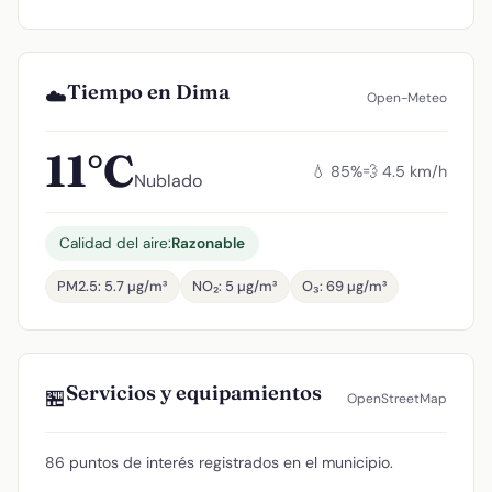
Tiempo en Dima
☁️
Open-Meteo
11°C
💧 85%
💨 4.5 km/h
Nublado
Calidad del aire:
Razonable
PM2.5: 5.7 µg/m³
NO₂: 5 µg/m³
O₃: 69 µg/m³
Servicios y equipamientos
🏪
OpenStreetMap
86 puntos de interés registrados en el municipio.