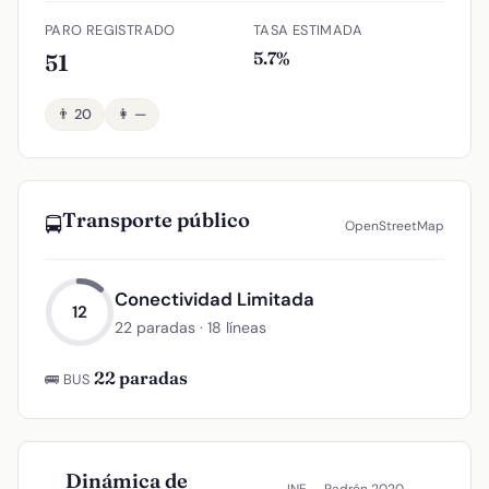
PARO REGISTRADO
TASA ESTIMADA
5.7%
51
👨 20
👩 —
Transporte público
🚍
OpenStreetMap
Conectividad Limitada
12
22 paradas · 18 líneas
22 paradas
🚌 BUS
Dinámica de
INE — Padrón 2020–