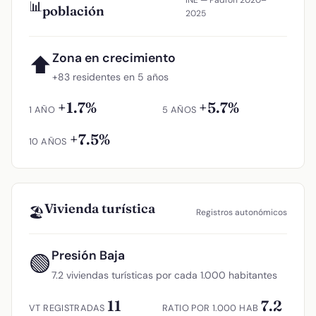
📊
población
2025
Zona en crecimiento
⬆
+83 residentes en 5 años
+1.7%
+5.7%
1 AÑO
5 AÑOS
+7.5%
10 AÑOS
Vivienda turística
🏖️
Registros autonómicos
Presión Baja
🟢
7.2 viviendas turísticas por cada 1.000 habitantes
11
7.2
VT REGISTRADAS
RATIO POR 1.000 HAB