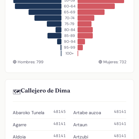
55-59
60-64
65-69
70-74
75-79
80-84
85-89
90-94
95-99
100+
🔵 Hombres: 799
🔴 Mujeres: 732
Callejero de Dima
🗺️
48145
48141
Abaroko Tunela
Artabe auzoa
48141
48141
Agarre
Artaun
48141
48141
Aldoia
Artzubi