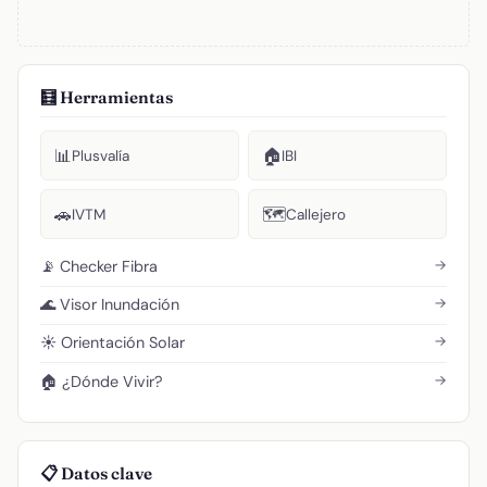
🧮 Herramientas
📊
🏠
Plusvalía
IBI
🚗
🗺️
IVTM
Callejero
→
📡 Checker Fibra
→
🌊 Visor Inundación
→
☀️ Orientación Solar
→
🏠 ¿Dónde Vivir?
📋 Datos clave