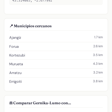
43.314085, -2.677992
📍 Municipios cercanos
1.7 km
Ajangiz
2.6 km
Forua
3.5 km
Kortezubi
4.3 km
Murueta
3.2 km
Arratzu
3.8 km
Errigoiti
⚖️ Comparar Gernika-Lumo con...