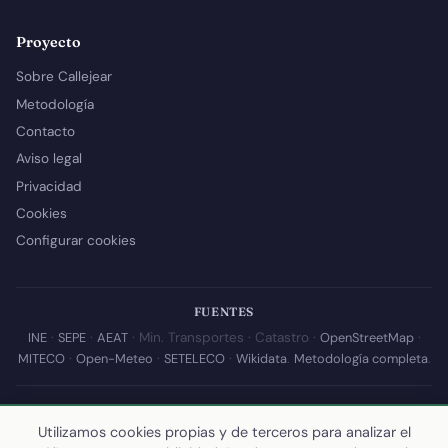
Proyecto
Sobre Callejear
Metodología
Contacto
Aviso legal
Privacidad
Cookies
Configurar cookies
FUENTES
INE
·
SEPE
·
AEAT
· Min. Transportes · Catastro ·
OpenStreetMap
·
MITECO
·
Open-Meteo
·
SETELECO
·
Wikidata
.
Metodología completa
.
© 2026 Callejear.com — Directorio municipal de España con datos
abiertos. Desarrollado y mantenido por
Yoel Castaño
.
Utilizamos cookies propias y de terceros para analizar el