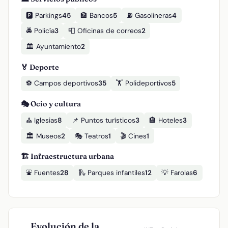
🅿️ Parkings
45
🏦 Bancos
5
⛽ Gasolineras
4
🚔 Policía
3
📮 Oficinas de correos
2
🏛️ Ayuntamiento
2
🏅 Deporte
⚽ Campos deportivos
35
🏋️ Polideportivos
5
🎭 Ocio y cultura
⛪ Iglesias
8
📌 Puntos turísticos
3
🏨 Hoteles
3
🏛️ Museos
2
🎭 Teatros
1
🎬 Cines
1
🏗️ Infraestructura urbana
⛲ Fuentes
28
🛝 Parques infantiles
12
💡 Farolas
6
Evolución de la