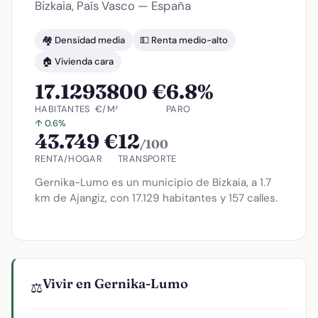
Bizkaia, País Vasco — España
🏘️ Densidad media
💵 Renta medio-alto
🏠 Vivienda cara
17.129
3800 €
6.8%
HABITANTES
€/M²
PARO
↑ 0.6%
43.749 €
12
/100
RENTA/HOGAR
TRANSPORTE
Gernika-Lumo es un municipio de Bizkaia, a 1.7
km de Ajangiz, con 17.129 habitantes y 157 calles.
Vivir en Gernika-Lumo
⚖️