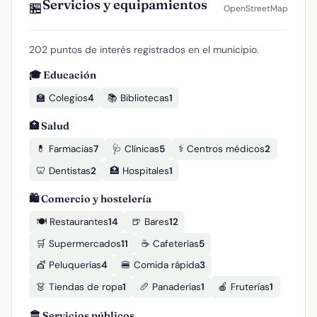
Servicios y equipamientos
🏪
OpenStreetMap
202 puntos de interés registrados en el municipio.
🎓 Educación
🏫 Colegios
4
📚 Bibliotecas
1
🏥 Salud
💊 Farmacias
7
🩺 Clínicas
5
⚕️ Centros médicos
2
🦷 Dentistas
2
🏥 Hospitales
1
🛍️ Comercio y hostelería
🍽️ Restaurantes
14
🍺 Bares
12
🛒 Supermercados
11
☕ Cafeterías
5
💇 Peluquerías
4
🍔 Comida rápida
3
👗 Tiendas de ropa
1
🥖 Panaderías
1
🍎 Fruterías
1
🏛️ Servicios públicos