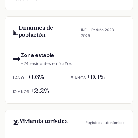
Dinámica de
INE — Padrón 2020–
📊
población
2025
Zona estable
➡
+24 residentes en 5 años
+0.6%
+0.1%
1 AÑO
5 AÑOS
+2.2%
10 AÑOS
Vivienda turística
🏖️
Registros autonómicos