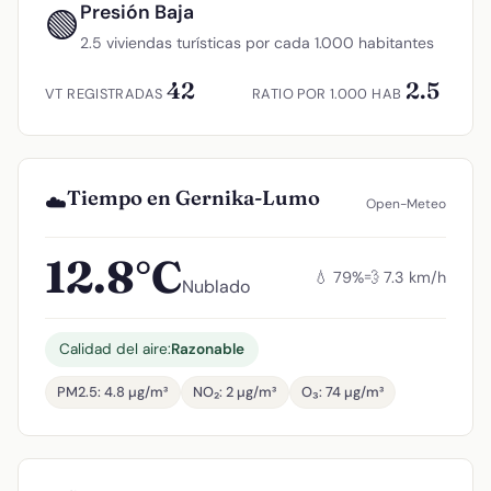
Presión Baja
🟢
2.5 viviendas turísticas por cada 1.000 habitantes
42
2.5
VT REGISTRADAS
RATIO POR 1.000 HAB
Tiempo en Gernika-Lumo
☁️
Open-Meteo
12.8°C
💧 79%
💨 7.3 km/h
Nublado
Calidad del aire:
Razonable
PM2.5: 4.8 µg/m³
NO₂: 2 µg/m³
O₃: 74 µg/m³