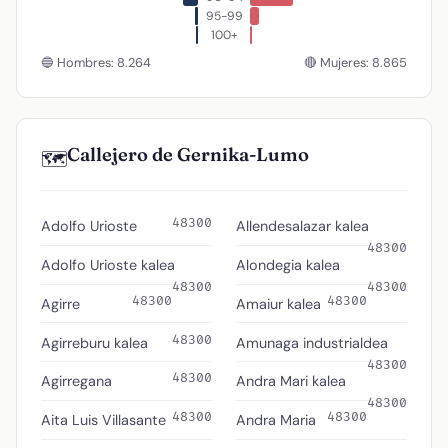
95-99
100+
🔵 Hombres: 8.264
🔴 Mujeres: 8.865
Callejero de Gernika-Lumo
🗺️
48300
Adolfo Urioste
Allendesalazar kalea
48300
Adolfo Urioste kalea
Alondegia kalea
48300
48300
48300
48300
Agirre
Amaiur kalea
48300
Agirreburu kalea
Amunaga industrialdea
48300
48300
Agirregana
Andra Mari kalea
48300
48300
48300
Aita Luis Villasante
Andra Maria