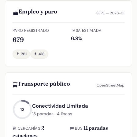
Empleo y paro
💼
SEPE — 2026-01
PARO REGISTRADO
TASA ESTIMADA
6.8%
679
👨 261
👩 418
Transporte público
🚍
OpenStreetMap
Conectividad Limitada
12
13 paradas · 4 líneas
2
11 paradas
🚆 CERCANÍAS
🚌 BUS
estaciones