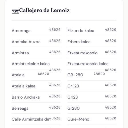
Callejero de Lemoiz
🗺️
48620
48620
Amorraga
Elizondo kalea
48620
48620
Andraka Auzoa
Erbera kalea
48620
48620
Armintza
Etxeaurrekosolo
Armintzekalde kalea
Etxeaurrekosolo kalea
48620
48620
48620
48620
Atalaia
GR-280
48620
48620
Atalaia kalea
Gr 123
48620
48620
Barrio Andraka
Gr123
48620
48620
Berreaga
Gr280
48620
48620
Calle Armintzekalde
Gure-Mendi