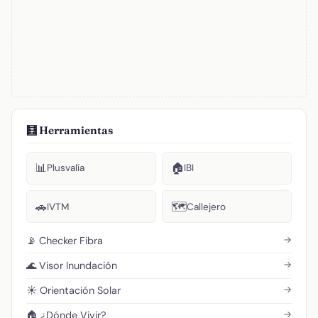
🧮 Herramientas
📊
🏠
Plusvalía
IBI
🚗
🗺️
IVTM
Callejero
→
📡 Checker Fibra
→
🌊 Visor Inundación
→
☀️ Orientación Solar
→
🏠 ¿Dónde Vivir?