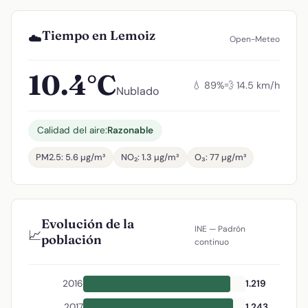
Tiempo en Lemoiz
☁️
Open-Meteo
10.4°C
💧 89%
💨 14.5 km/h
Nublado
Calidad del aire:
Razonable
PM2.5: 5.6 µg/m³
NO₂: 1.3 µg/m³
O₃: 77 µg/m³
Evolución de la
INE — Padrón
📈
población
continuo
2016
1.219
2017
1.243