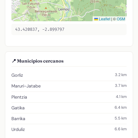
Leaflet
|
©
OSM
43.420837, -2.899797
📍 Municipios cercanos
3.2 km
Gorliz
3.7 km
Maruri-Jatabe
4.1 km
Plentzia
6.4 km
Gatika
5.5 km
Barrika
6.6 km
Urduliz