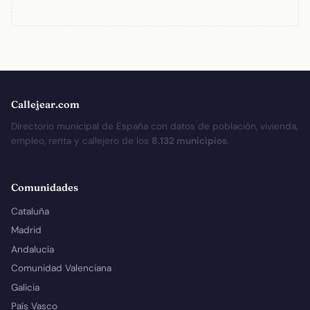
Callejear.com
Directorio municipal de España con datos de población, vivienda,
empleo, renta y callejero de los
8.132 municipios
.
Comunidades
Cataluña
Madrid
Andalucía
Comunidad Valenciana
Galicia
País Vasco