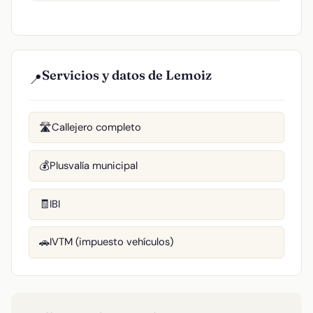
Servicios y datos de Lemoiz
📍
Callejero completo
🛣️
Plusvalía municipal
💰
IBI
🧾
IVTM (impuesto vehículos)
🚗