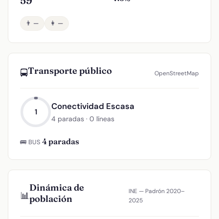
59
👨 —
👩 —
Transporte público
🚍
OpenStreetMap
Conectividad Escasa
1
4 paradas · 0 líneas
4 paradas
🚌 BUS
Dinámica de
INE — Padrón 2020–
📊
población
2025