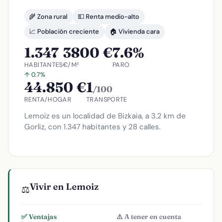
🌾 Zona rural
💵 Renta medio-alto
📈 Población creciente
🏠 Vivienda cara
1.347
3800 €
7.6%
HABITANTES
€/M²
PARO
↑ 0.7%
44.850 €
1
/100
RENTA/HOGAR
TRANSPORTE
Lemoiz es un localidad de Bizkaia, a 3.2 km de
Gorliz, con 1.347 habitantes y 28 calles.
Vivir en Lemoiz
⚖️
✅ Ventajas
⚠️ A tener en cuenta