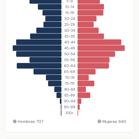
5-9
10-14
15-19
20-24
25-29
30-34
35-39
40-44
45-49
50-54
55-59
60-64
65-69
70-74
75-79
80-84
85-89
90-94
95-99
100+
🔵 Hombres: 707
🔴 Mujeres: 640