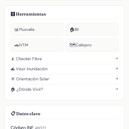
🧮 Herramientas
📊
🏠
Plusvalía
IBI
🚗
🗺️
IVTM
Callejero
→
📡 Checker Fibra
→
🌊 Visor Inundación
→
☀️ Orientación Solar
→
🏠 ¿Dónde Vivir?
📋 Datos clave
Código INE
48072