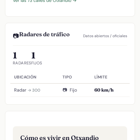
Ver las 73 calles de Otxandio →
Radares de tráfico
📷
Datos abiertos / oficiales
1
1
RADARES
FIJOS
UBICACIÓN
TIPO
LÍMITE
Radar
📷
Fijo
60 km/h
→ 300
Cómo es vivir en Otxandio