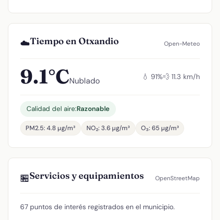
Tiempo en Otxandio
☁️
Open-Meteo
9.1°C
💧 91%
💨 11.3 km/h
Nublado
Calidad del aire:
Razonable
PM2.5: 4.8 µg/m³
NO₂: 3.6 µg/m³
O₃: 65 µg/m³
Servicios y equipamientos
🏪
OpenStreetMap
67 puntos de interés registrados en el municipio.