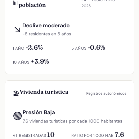
📊
población
2025
Declive moderado
↘
−8 residentes en 5 años
-2.6%
-0.6%
1 AÑO
5 AÑOS
+3.9%
10 AÑOS
Vivienda turística
🏖️
Registros autonómicos
Presión Baja
🟢
7.6 viviendas turísticas por cada 1.000 habitantes
10
7.6
VT REGISTRADAS
RATIO POR 1.000 HAB