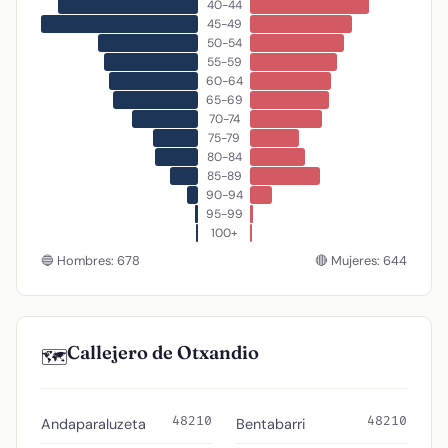
40-44
45-49
50-54
55-59
60-64
65-69
70-74
75-79
80-84
85-89
90-94
95-99
100+
🔵 Hombres: 678
🔴 Mujeres: 644
Callejero de Otxandio
🗺️
48210
48210
Andaparaluzeta
Bentabarri