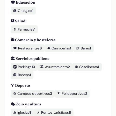
🎓 Educación
🏫 Colegios
1
🏥 Salud
💊 Farmacias
1
🛍️ Comercio y hostelería
🍽️ Restaurantes
6
🥩 Carnicerías
1
🍺 Bares
1
🏛️ Servicios públicos
🅿️ Parkings
13
🏛️ Ayuntamiento
2
⛽ Gasolineras
1
🏦 Bancos
1
🏅 Deporte
⚽ Campos deportivos
3
🏋️ Polideportivos
2
🎭 Ocio y cultura
⛪ Iglesias
9
📌 Puntos turísticos
8