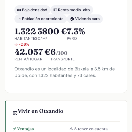
🏡 Baja densidad
💵 Renta medio-alto
📉 Población decreciente
🏠 Vivienda cara
1.322
3800 €
7.3%
HABITANTES
€/M²
PARO
↓ -2.6%
42.057 €
6
/100
RENTA/HOGAR
TRANSPORTE
Otxandio es un localidad de Bizkaia, a 3.5 km de
Ubide, con 1.322 habitantes y 73 calles.
Vivir en Otxandio
⚖️
✅ Ventajas
⚠️ A tener en cuenta