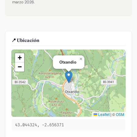
marzo 2026.
📍 Ubicación
+
×
Otxandio
−
Leaflet
|
©
OSM
43.044324, -2.656371