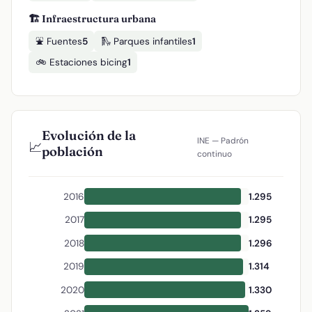
🏗️ Infraestructura urbana
⛲ Fuentes
5
🛝 Parques infantiles
1
🚲 Estaciones bicing
1
Evolución de la
INE — Padrón
📈
población
continuo
2016
1.295
2017
1.295
2018
1.296
2019
1.314
2020
1.330