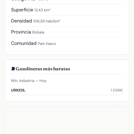
Superficie
12,43 km²
Densidad
106,36 hab/km²
Provincia
Bizkaia
Comunidad
País Vasco
⛽ Gasolineras más baratas
Min. Industria — Hoy
1.599€
URKIOIL