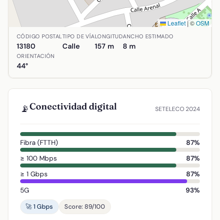
Leaflet
|
©
OSM
Ubicación de Calle Escuelas en Abenójar, Ciudad Real. Co
CÓDIGO POSTAL
TIPO DE VÍA
LONGITUD
ANCHO ESTIMADO
13180
Calle
157 m
8 m
ORIENTACIÓN
44°
Conectividad digital
📡
SETELECO 2024
Fibra (FTTH)
87%
≥ 100 Mbps
87%
≥ 1 Gbps
87%
5G
93%
🚀 1 Gbps
Score: 89/100