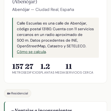
(Abenójar)
Abenójar
— Ciudad Real, España
Calle Escuelas es una calle de Abenójar,
código postal 13180. Cuenta con 11 servicios
cercanos en un radio aproximado de
500 m. Datos procedentes de INE,
OpenStreetMap, Catastro y SETELECO.
Cómo se calcula
.
157
27
1.2
11
METROS
EDIFICIOS
PLANTAS MEDIA
SERVICIOS CERCA
🏡 Residencial
Ventajas e inconvenientes