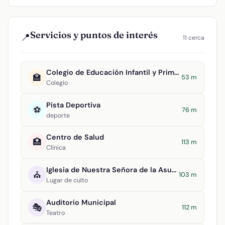
Servicios y puntos de interés
📍
11 cerca
Colegio de Educación Infantil y Primaria Nuestra Señora de la Encarnación
🏫
53 m
Colegio
Pista Deportiva
⚽
76 m
deporte
Centro de Salud
🏥
113 m
Clínica
Iglesia de Nuestra Señora de la Asunción
⛪
103 m
Lugar de culto
Auditorio Municipal
🎭
112 m
Teatro