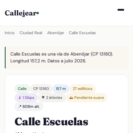
Callejear
Inicio
›
Ciudad Real
›
Abenójar
›
Calle Escuelas
Calle Escuelas es una vía de Abenójar (CP 13180).
Longitud 157,2 m. Datos a julio 2026.
Calle
CP 13180
157 m
27 edificios
📡 1 Gbps
🌳 2 árboles
⛰️ Pendiente suave
📍 608m alt.
Calle Escuelas