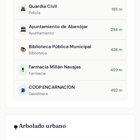
Guardia Civil
🚔
195 m
Policía
Ayuntamiento de Abenójar
🏛️
294 m
Ayuntamiento
Biblioteca Pública Municipal
📚
426 m
Biblioteca
Farmacia Millán Navajas
💊
459 m
Farmacia
COOP.ENCARNACION
⛽
492 m
Gasolinera
Arbolado urbano
🌳