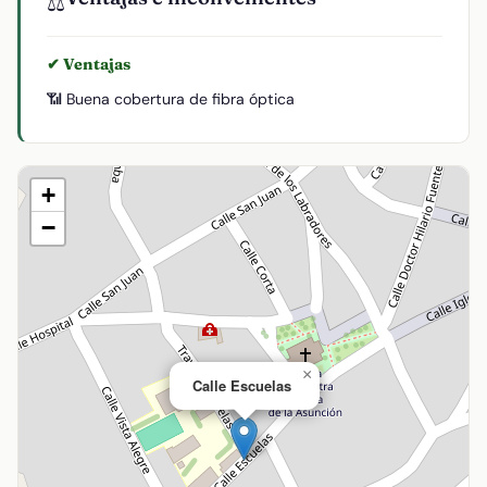
⚖️
✔ Ventajas
📶 Buena cobertura de fibra óptica
+
−
×
Calle Escuelas