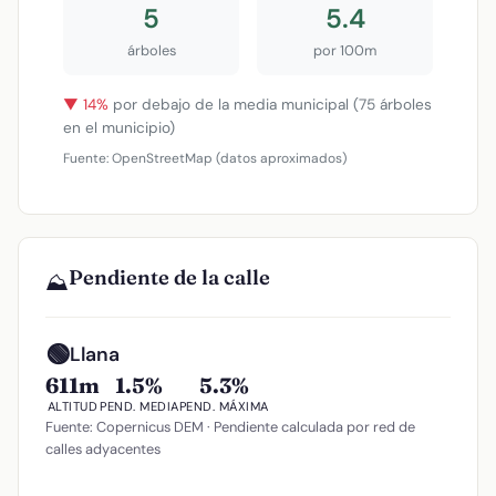
5
5.4
árboles
por 100m
▼ 14%
por debajo de la media municipal (75 árboles
en el municipio)
Fuente: OpenStreetMap (datos aproximados)
Pendiente de la calle
⛰️
🟢
Llana
611m
1.5%
5.3%
ALTITUD
PEND. MEDIA
PEND. MÁXIMA
Fuente: Copernicus DEM · Pendiente calculada por red de
calles adyacentes