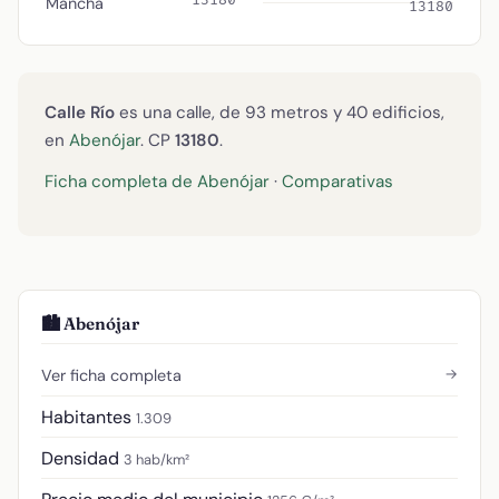
Mancha
13180
Calle Río
es una calle, de 93 metros y 40 edificios,
en
Abenójar
. CP
13180
.
Ficha completa de Abenójar
·
Comparativas
🏙️ Abenójar
→
Ver ficha completa
Habitantes
1.309
Densidad
3 hab/km²