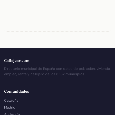
Callejear.com
Directorio municipal de España con datos de población, vivienda,
empleo, renta y callejero de los
8.132 municipios
.
Comunidades
Cataluña
Madrid
Andalucía