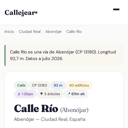
Callejear
Inicio
›
Ciudad Real
›
Abenójar
›
Calle Río
Calle Río es una vía de Abenójar (CP 13180). Longitud
92,7 m. Datos a julio 2026.
Calle
CP 13180
93 m
40 edificios
📡 1 Gbps
🌳 5 árboles
📍 611m alt.
Calle Río
(Abenójar)
Abenójar
— Ciudad Real, España