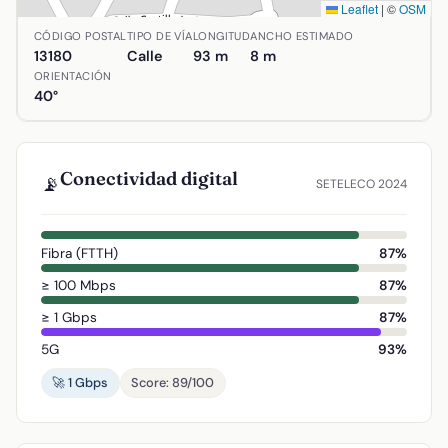
Leaflet
|
©
OSM
Ubicación de Calle Río en Abenójar, Ciudad Real. Coordena
CÓDIGO POSTAL
TIPO DE VÍA
LONGITUD
ANCHO ESTIMADO
13180
Calle
93 m
8 m
ORIENTACIÓN
40°
Conectividad digital
📡
SETELECO 2024
Fibra (FTTH)
87%
≥ 100 Mbps
87%
≥ 1 Gbps
87%
5G
93%
🚀 1 Gbps
Score: 89/100