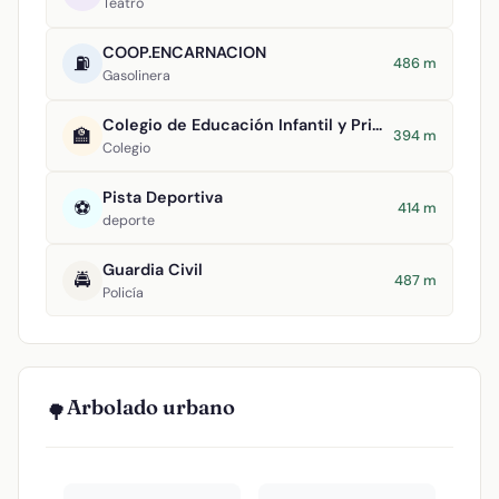
Teatro
COOP.ENCARNACION
⛽
486 m
Gasolinera
Colegio de Educación Infantil y Primaria Nuestra Señora de la Encarnación
🏫
394 m
Colegio
Pista Deportiva
⚽
414 m
deporte
Guardia Civil
🚔
487 m
Policía
Arbolado urbano
🌳