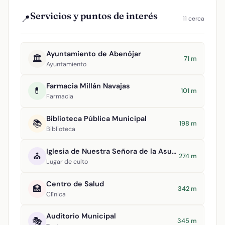
Servicios y puntos de interés
📍
11 cerca
Ayuntamiento de Abenójar
🏛️
71 m
Ayuntamiento
Farmacia Millán Navajas
💊
101 m
Farmacia
Biblioteca Pública Municipal
📚
198 m
Biblioteca
Iglesia de Nuestra Señora de la Asunción
⛪
274 m
Lugar de culto
Centro de Salud
🏥
342 m
Clínica
Auditorio Municipal
🎭
345 m