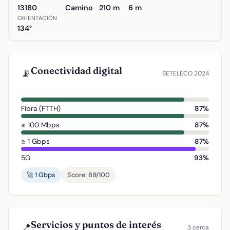
13180
Camino
210 m
6 m
ORIENTACIÓN
134°
Conectividad digital
📡
SETELECO 2024
Fibra (FTTH)
87%
≥ 100 Mbps
87%
≥ 1 Gbps
87%
5G
93%
🚀 1 Gbps
Score: 89/100
Servicios y puntos de interés
📍
3 cerca