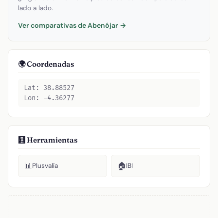
lado a lado.
Ver comparativas de Abenójar →
🌍 Coordenadas
Lat: 38.88527
Lon: -4.36277
🧮 Herramientas
📊
🏠
Plusvalía
IBI