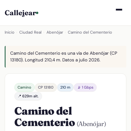
Callejear
Inicio
›
Ciudad Real
›
Abenójar
›
Camino del Cementerio
Camino del Cementerio es una vía de Abenójar (CP
13180). Longitud 210,4 m. Datos a julio 2026.
Camino
CP 13180
210 m
📡 1 Gbps
📍 629m alt.
Camino del
Cementerio
(Abenójar)