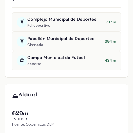
Complejo Municipal de Deportes
🏋️
417 m
Polideportivo
Pabellón Municipal de Deportes
🏋️
394 m
Gimnasio
Campo Municipal de Fútbol
⚽
434 m
deporte
Altitud
⛰️
629m
ALTITUD
Fuente: Copernicus DEM