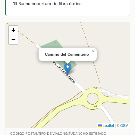
📶 Buena cobertura de fibra óptica
+
−
×
Camino del Cementerio
Leaflet
|
©
OSM
Ubicación de Camino del Cementerio en Abenójar, Ciudad 
CÓDIGO POSTAL
TIPO DE VÍA
LONGITUD
ANCHO ESTIMADO