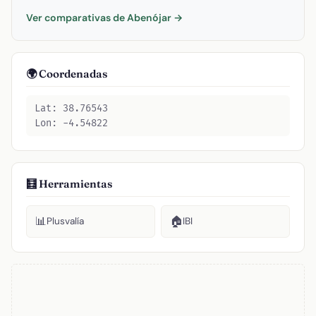
Ver comparativas de Abenójar →
🌍 Coordenadas
Lat: 38.76543
Lon: -4.54822
🧮 Herramientas
📊
🏠
Plusvalía
IBI