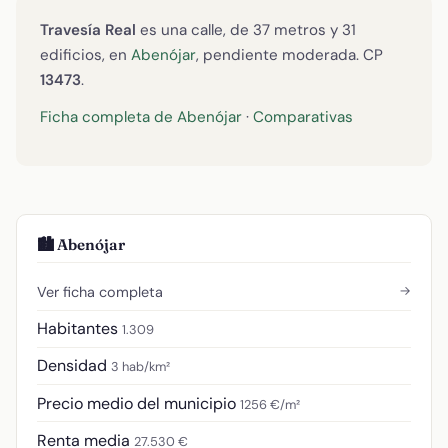
Travesía Real
es una calle, de 37 metros y 31
edificios, en
Abenójar
, pendiente moderada. CP
13473
.
Ficha completa de Abenójar
·
Comparativas
🏙️ Abenójar
→
Ver ficha completa
Habitantes
1.309
Densidad
3 hab/km²
Precio medio del municipio
1256 €/m²
Renta media
27.530 €