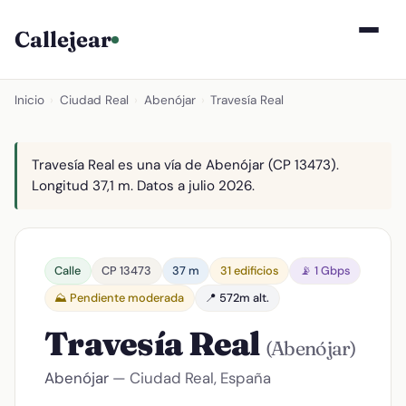
Callejear
Inicio
›
Ciudad Real
›
Abenójar
›
Travesía Real
Travesía Real es una vía de Abenójar (CP 13473).
Longitud 37,1 m. Datos a julio 2026.
Calle
CP 13473
37 m
31 edificios
📡 1 Gbps
⛰️ Pendiente moderada
📍 572m alt.
Travesía Real
(Abenójar)
Abenójar
— Ciudad Real, España