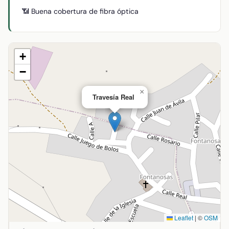
📶 Buena cobertura de fibra óptica
+
−
×
Travesía Real
Leaflet
|
©
OSM
Ubicación de Travesía Real en Abenójar, Ciudad Real. Coor