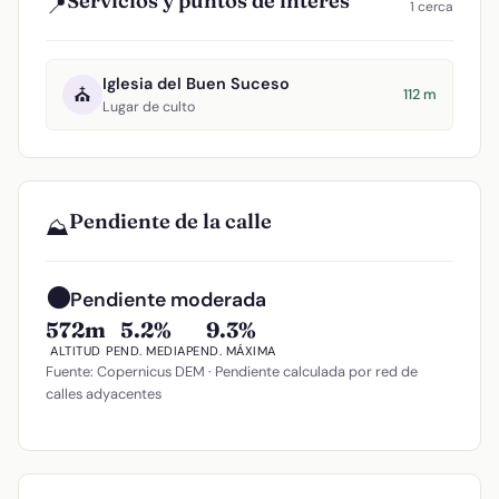
Servicios y puntos de interés
📍
1 cerca
Iglesia del Buen Suceso
⛪
112 m
Lugar de culto
Pendiente de la calle
⛰️
🟠
Pendiente moderada
572m
5.2%
9.3%
ALTITUD
PEND. MEDIA
PEND. MÁXIMA
Fuente: Copernicus DEM · Pendiente calculada por red de
calles adyacentes