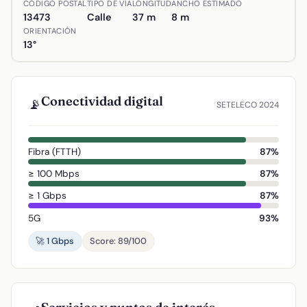
CÓDIGO POSTAL
TIPO DE VÍA
LONGITUD
ANCHO ESTIMADO
13473
Calle
37 m
8 m
ORIENTACIÓN
13°
Conectividad digital
📡
SETELECO 2024
Fibra (FTTH)
87%
≥ 100 Mbps
87%
≥ 1 Gbps
87%
5G
93%
🚀 1 Gbps
Score: 89/100