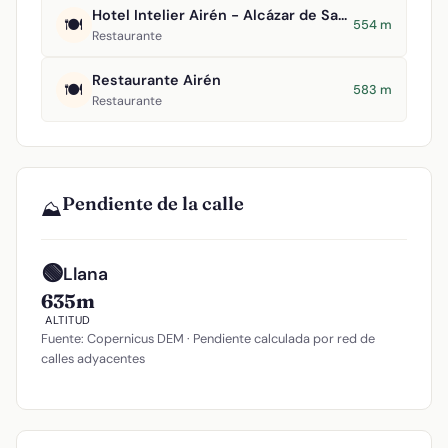
Hotel Intelier Airén - Alcázar de San Juan
🍽️
554 m
Restaurante
Restaurante Airén
🍽️
583 m
Restaurante
Pendiente de la calle
⛰️
🟢
Llana
635m
ALTITUD
Fuente: Copernicus DEM · Pendiente calculada por red de
calles adyacentes