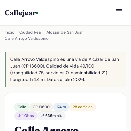
Callejear
Inicio
›
Ciudad Real
›
Alcázar de San Juan
›
Calle Arroyo Valdespino
Calle Arroyo Valdespino es una vía de Alcázar de San
Juan (CP 13600). Calidad de vida 49/100
(tranquilidad 75, servicios 0, caminabilidad 21).
Longitud 174,4 m. Datos a julio 2026.
Calle
CP 13600
174 m
28 edificios
📡 1 Gbps
📍 635m alt.
Calle Arroyo