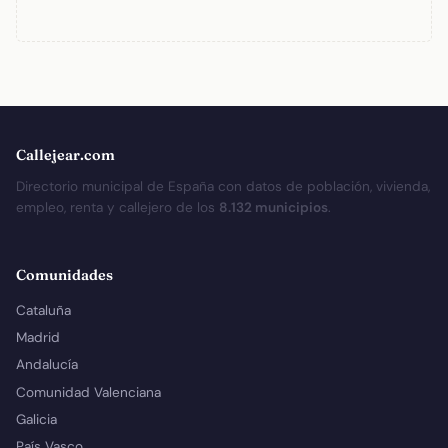
Callejear.com
Directorio municipal de España con datos de población, vivienda,
empleo, renta y callejero de los
8.132 municipios
.
Comunidades
Cataluña
Madrid
Andalucía
Comunidad Valenciana
Galicia
País Vasco