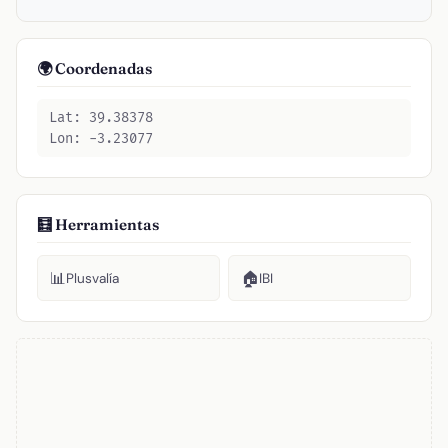
🌍 Coordenadas
Lat: 39.38378
Lon: -3.23077
🧮 Herramientas
📊
🏠
Plusvalía
IBI