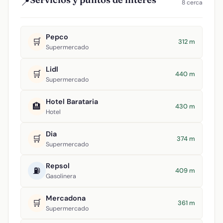
📍
8 cerca
Pepco
🛒
312 m
Supermercado
Lidl
🛒
440 m
Supermercado
Hotel Barataria
🏨
430 m
Hotel
Dia
🛒
374 m
Supermercado
Repsol
⛽
409 m
Gasolinera
Mercadona
🛒
361 m
Supermercado