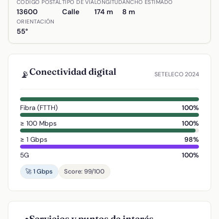
CÓDIGO POSTAL
TIPO DE VÍA
LONGITUD
ANCHO ESTIMADO
13600
Calle
174 m
8 m
ORIENTACIÓN
55°
Conectividad digital
📡
SETELECO 2024
Fibra (FTTH)
100%
≥ 100 Mbps
100%
≥ 1 Gbps
98%
5G
100%
🚀 1 Gbps
Score: 99/100
Servicios y puntos de interés