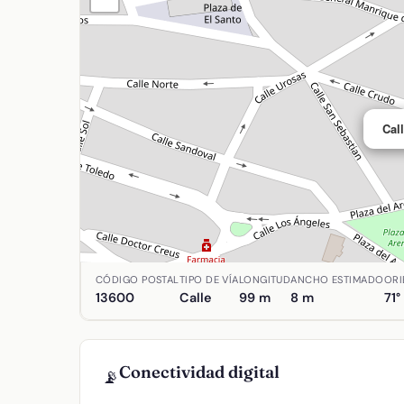
Cal
Ubicación de Calle Cardenal Cisneros en Alcázar 
CÓDIGO POSTAL
TIPO DE VÍA
LONGITUD
ANCHO ESTIMADO
ORI
13600
Calle
99 m
8 m
71°
Conectividad digital
📡