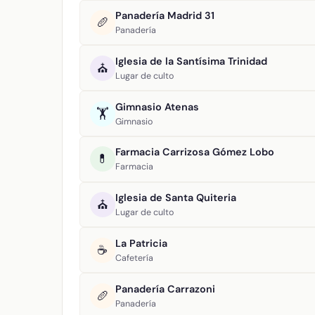
Panadería Madrid 31
🥖
Panadería
Iglesia de la Santísima Trinidad
⛪
Lugar de culto
Gimnasio Atenas
🏋️
Gimnasio
Farmacia Carrizosa Gómez Lobo
💊
Farmacia
Iglesia de Santa Quiteria
⛪
Lugar de culto
La Patricia
☕
Cafetería
Panadería Carrazoni
🥖
Panadería