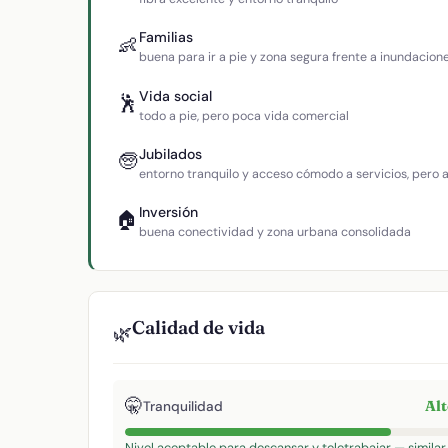
Familias
👶
buena para ir a pie y zona segura frente a inundacion
Vida social
🕺
todo a pie, pero poca vida comercial
Jubilados
🧓
entorno tranquilo y acceso cómodo a servicios, pero
Inversión
🏠
buena conectividad y zona urbana consolidada
Calidad de vida
🌿
🤫
Al
Tranquilidad
Nivel aceptable para descansar y teletrabajar — similar 