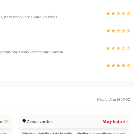
★★☆☆☆
es, pero poco verde para los niños
★★☆☆☆
★★★☆☆
 apenas hay zonas verdes para pasear
★★★★☆
Media:
Alto
(62/100)
🌳
to
Muy bajo
Zonas verdes
(75)
(0)
a la
Principal debilidad de la calle — similar a la media municipal