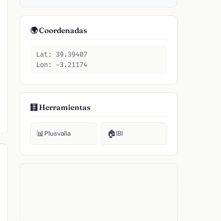
🌍 Coordenadas
Lat: 39.39407
Lon: -3.21174
🧮 Herramientas
📊
🏠
Plusvalía
IBI