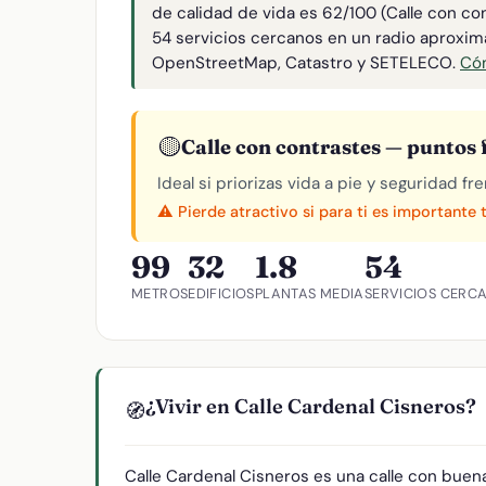
de calidad de vida es 62/100 (Calle con co
54 servicios cercanos en un radio aproxi
OpenStreetMap, Catastro y SETELECO.
Cóm
🟡
Calle con contrastes — puntos f
Ideal si priorizas vida a pie y seguridad f
⚠️ Pierde atractivo si para ti es importante 
99
32
1.8
54
METROS
EDIFICIOS
PLANTAS MEDIA
SERVICIOS CERC
¿Vivir en Calle Cardenal Cisneros?
🧭
Calle Cardenal Cisneros es una calle con buen