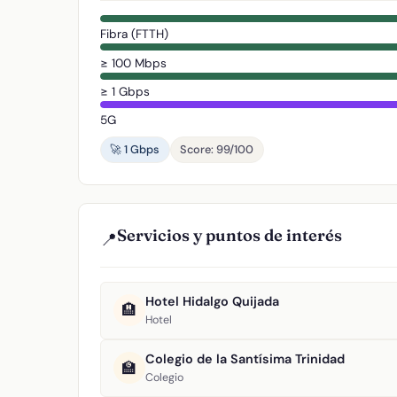
Fibra (FTTH)
≥ 100 Mbps
≥ 1 Gbps
5G
🚀 1 Gbps
Score: 99/100
Servicios y puntos de interés
📍
Hotel Hidalgo Quijada
🏨
Hotel
Colegio de la Santísima Trinidad
🏫
Colegio