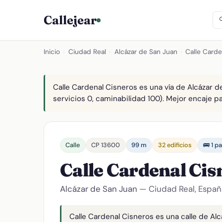
Callejear
Inicio
›
Ciudad Real
›
Alcázar de San Juan
›
Calle Carde
Calle Cardenal Cisneros es una vía de Alcázar d
servicios 0, caminabilidad 100). Mejor encaje par
Calle
CP 13600
99 m
32 edificios
🚌 1 p
Calle Cardenal Ci
Alcázar de San Juan
— Ciudad Real, Españ
Calle Cardenal Cisneros es una calle de Alc