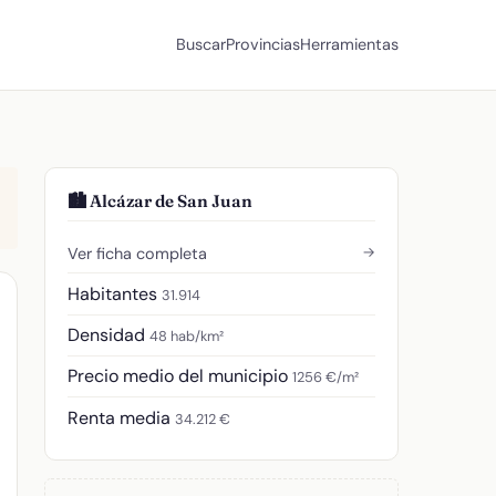
Buscar
Provincias
Herramientas
🏙️ Alcázar de San Juan
→
Ver ficha completa
Habitantes
31.914
Densidad
48 hab/km²
Precio medio del municipio
1256 €/m²
Renta media
34.212 €