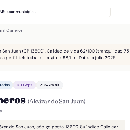
🔍
Buscar municipio...
nal Cisneros
e San Juan (CP 13600). Calidad de vida 62/100 (tranquilidad 75,
a perfil: teletrabajo. Longitud 98,7 m. Datos a julio 2026.
aradas
📡 1 Gbps
📍 647m alt.
sneros
(Alcázar de San Juan)
a
ázar de San Juan, código postal 13600. Su índice Callejear