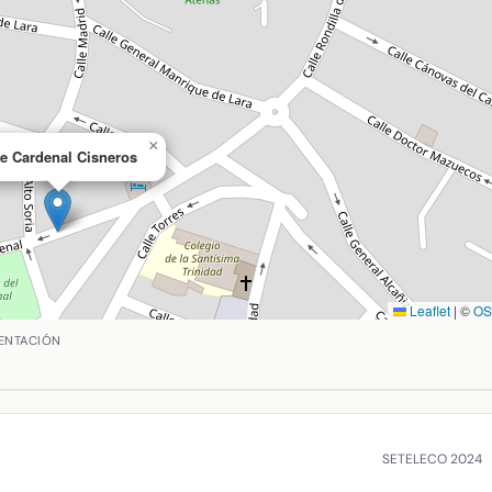
×
le Cardenal Cisneros
Leaflet
|
©
O
de San Juan, Ciudad Real. Coordenadas: latitud 39.39407305,
ENTACIÓN
SETELECO 2024