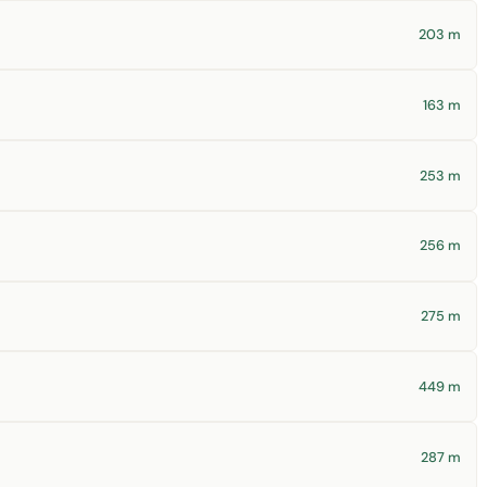
203 m
163 m
253 m
256 m
275 m
449 m
287 m