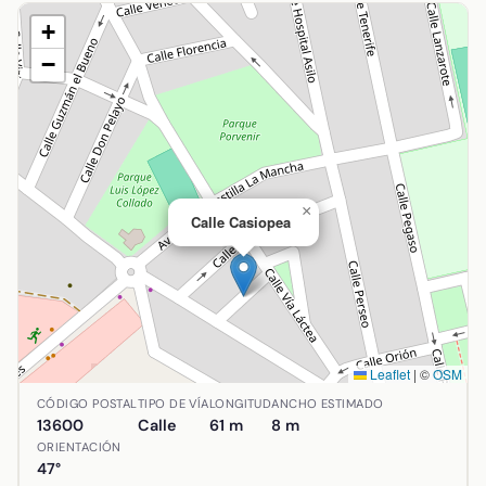
+
−
×
Calle Casiopea
Leaflet
|
©
OSM
Ubicación de Calle Casiopea en Alcázar de San Juan, Ciuda
CÓDIGO POSTAL
TIPO DE VÍA
LONGITUD
ANCHO ESTIMADO
13600
Calle
61 m
8 m
ORIENTACIÓN
47°