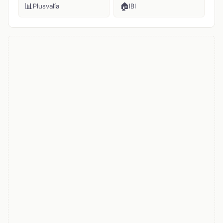
📊
🏠
Plusvalía
IBI