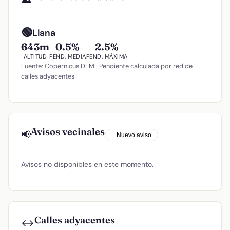
🟢
Llana
643m
0.5%
2.5%
ALTITUD
PEND. MEDIA
PEND. MÁXIMA
Fuente: Copernicus DEM · Pendiente calculada por red de
calles adyacentes
Avisos vecinales
📢
+ Nuevo aviso
Avisos no disponibles en este momento.
Calles adyacentes
↔️