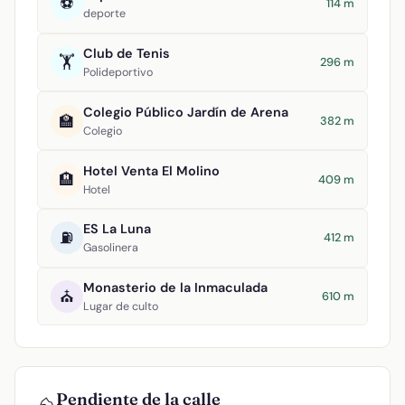
⚽
114 m
deporte
Club de Tenis
🏋️
296 m
Polideportivo
Colegio Público Jardín de Arena
🏫
382 m
Colegio
Hotel Venta El Molino
🏨
409 m
Hotel
ES La Luna
⛽
412 m
Gasolinera
Monasterio de la Inmaculada
⛪
610 m
Lugar de culto
Pendiente de la calle
⛰️