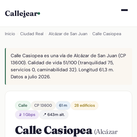
Callejear
Inicio
›
Ciudad Real
›
Alcázar de San Juan
›
Calle Casiopea
Calle Casiopea es una vía de Alcázar de San Juan (CP
13600). Calidad de vida 51/100 (tranquilidad 75,
servicios 0, caminabilidad 32). Longitud 61,3 m.
Datos a julio 2026.
Calle
CP 13600
61 m
28 edificios
📡 1 Gbps
📍 643m alt.
Calle Casiopea
(Alcázar