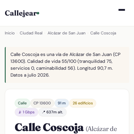
Callejear
Inicio
›
Ciudad Real
›
Alcázar de San Juan
›
Calle Coscoja
Calle Coscoja es una vía de Alcázar de San Juan (CP
13600). Calidad de vida 55/100 (tranquilidad 75,
servicios 0, caminabilidad 56). Longitud 90,7 m.
Datos a julio 2026.
Calle
CP 13600
91 m
26 edificios
📡 1 Gbps
📍 637m alt.
Calle Coscoja
(Alcázar de