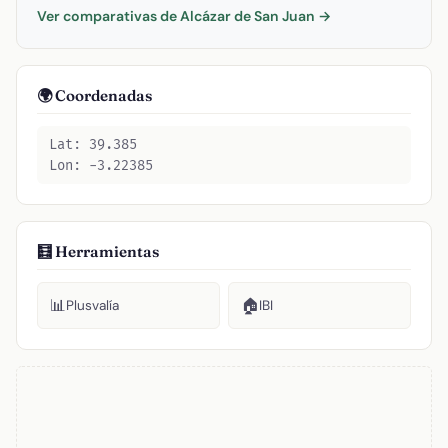
Ver comparativas de Alcázar de San Juan →
🌍 Coordenadas
Lat: 39.385
Lon: -3.22385
🧮 Herramientas
📊
🏠
Plusvalía
IBI