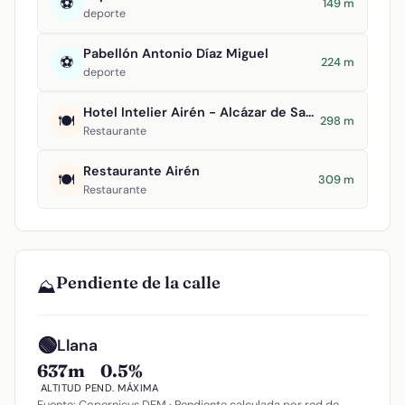
⚽
149 m
deporte
Pabellón Antonio Díaz Miguel
⚽
224 m
deporte
Hotel Intelier Airén - Alcázar de San Juan
🍽️
298 m
Restaurante
Restaurante Airén
🍽️
309 m
Restaurante
Pendiente de la calle
⛰️
🟢
Llana
637m
0.5%
ALTITUD
PEND. MÁXIMA
Fuente: Copernicus DEM · Pendiente calculada por red de