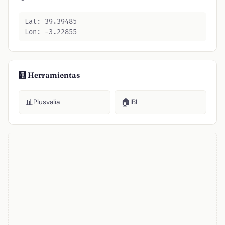
Lat: 39.39485
Lon: -3.22855
🧮 Herramientas
📊
🏠
Plusvalía
IBI