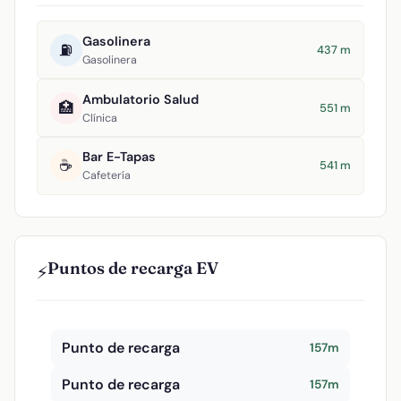
Gasolinera
⛽
437 m
Gasolinera
Ambulatorio Salud
🏥
551 m
Clínica
Bar E-Tapas
☕
541 m
Cafetería
Puntos de recarga EV
⚡
Punto de recarga
157m
Punto de recarga
157m