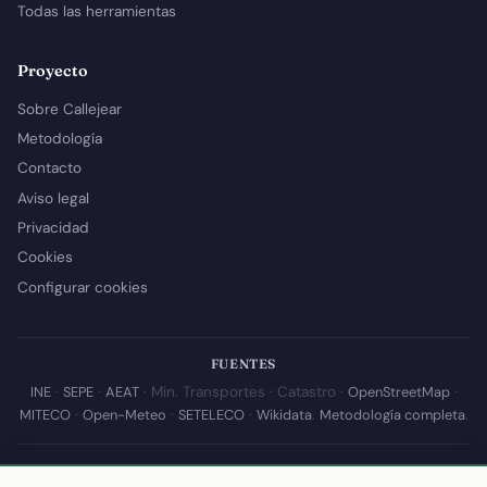
Todas las herramientas
Proyecto
Sobre Callejear
Metodología
Contacto
Aviso legal
Privacidad
Cookies
Configurar cookies
FUENTES
INE
·
SEPE
·
AEAT
· Min. Transportes · Catastro ·
OpenStreetMap
·
MITECO
·
Open-Meteo
·
SETELECO
·
Wikidata
.
Metodología completa
.
© 2026 Callejear.com — Directorio municipal de España con datos