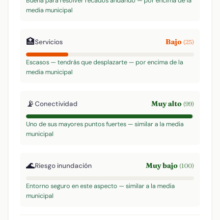
Buena para resolver recados andando — por encima de la
media municipal
🏥
Bajo
Servicios
(25)
Escasos — tendrás que desplazarte — por encima de la
media municipal
📡
Muy alto
Conectividad
(99)
Uno de sus mayores puntos fuertes — similar a la media
municipal
🌊
Muy bajo
Riesgo inundación
(100)
Entorno seguro en este aspecto — similar a la media
municipal