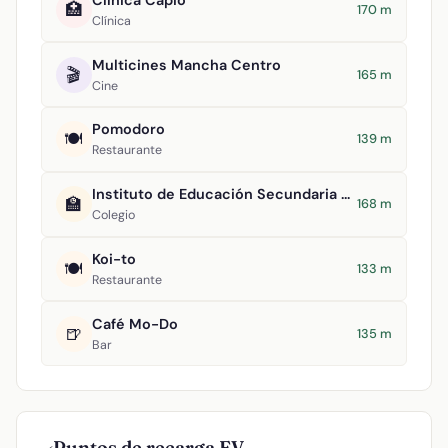
🏥
170 m
Clínica
Multicines Mancha Centro
🎬
165 m
Cine
Pomodoro
🍽️
139 m
Restaurante
Instituto de Educación Secundaria María Zambrano
🏫
168 m
Colegio
Koi-to
🍽️
133 m
Restaurante
Café Mo-Do
🍺
135 m
Bar
Puntos de recarga EV