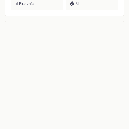
📊
🏠
Plusvalía
IBI