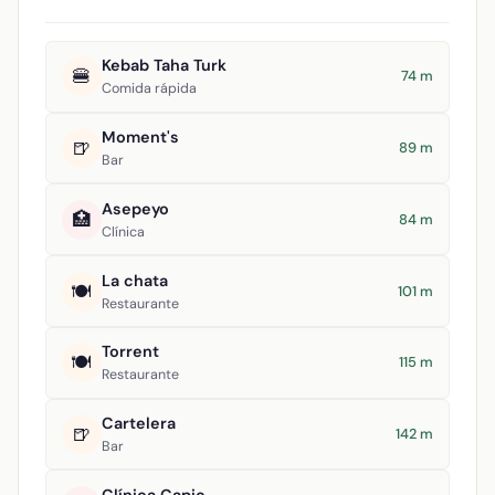
Kebab Taha Turk
🍔
74 m
Comida rápida
Moment's
🍺
89 m
Bar
Asepeyo
🏥
84 m
Clínica
La chata
🍽️
101 m
Restaurante
Torrent
🍽️
115 m
Restaurante
Cartelera
🍺
142 m
Bar
Clínica Capio