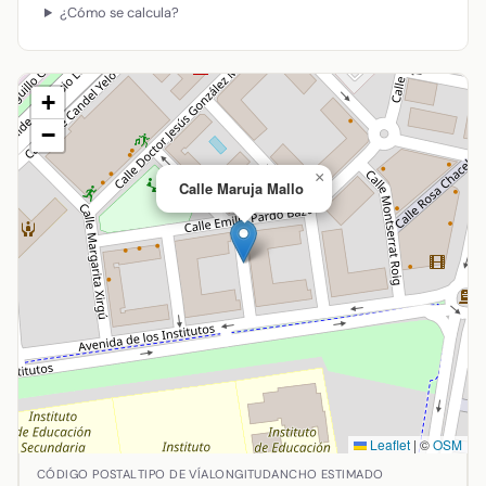
¿Cómo se calcula?
+
−
×
Calle Maruja Mallo
Leaflet
|
©
OSM
Ubicación de Calle Maruja Mallo en Alcázar de San Juan, C
CÓDIGO POSTAL
TIPO DE VÍA
LONGITUD
ANCHO ESTIMADO