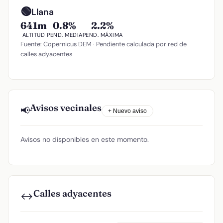
🟢
Llana
641m
0.8%
2.2%
ALTITUD
PEND. MEDIA
PEND. MÁXIMA
Fuente: Copernicus DEM · Pendiente calculada por red de
calles adyacentes
Avisos vecinales
📢
+ Nuevo aviso
Avisos no disponibles en este momento.
Calles adyacentes
↔️