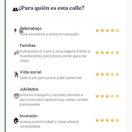
¿Para quién es esta calle?
👥
Teletrabajo
👨‍💻
★★★★☆
fibra excelente y entorno tranquilo
Familias
👶
buena para ir a pie y zona segura frente a
★★★☆☆
inundaciones, pero poco verde para los
niños
Vida social
🕺
★★★☆☆
todo a pie, pero poca vida comercial
Jubilados
🧓
entorno tranquilo y acceso cómodo a
★★★☆☆
servicios, pero apenas hay zonas verdes
para pasear
Inversión
🏠
★★★★☆
buena conectividad y zona urbana
consolidada