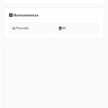
🧮 Herramientas
📊
🏠
Plusvalía
IBI