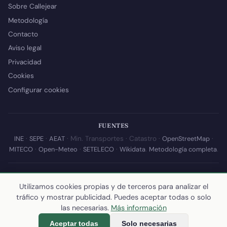
Sobre Callejear
Metodología
Contacto
Aviso legal
Privacidad
Cookies
Configurar cookies
FUENTES
INE
·
SEPE
·
AEAT
· Min. Transportes · Catastro ·
OpenStreetMap
·
MITECO
·
Open-Meteo
·
SETELECO
·
Wikidata
.
Metodología completa
.
© 2026 Callejear.com — Directorio municipal de España con datos
abiertos. Desarrollado y mantenido por
Yoel Castaño
.
Utilizamos cookies propias y de terceros para analizar el
tráfico y mostrar publicidad. Puedes aceptar todas o solo
Última actualización de esta página:
10 de julio de 2026
·
Cómo
las necesarias.
Más información
calculamos los datos
Aceptar todas
Solo necesarias