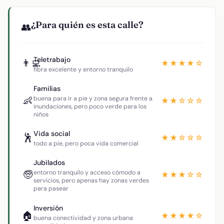
¿Para quién es esta calle?
👥
Teletrabajo
👨‍💻
★★★★☆
fibra excelente y entorno tranquilo
Familias
👶
buena para ir a pie y zona segura frente a
★★☆☆☆
inundaciones, pero poco verde para los
niños
Vida social
🕺
★★☆☆☆
todo a pie, pero poca vida comercial
Jubilados
🧓
entorno tranquilo y acceso cómodo a
★★★☆☆
servicios, pero apenas hay zonas verdes
para pasear
Inversión
🏠
★★★★☆
buena conectividad y zona urbana