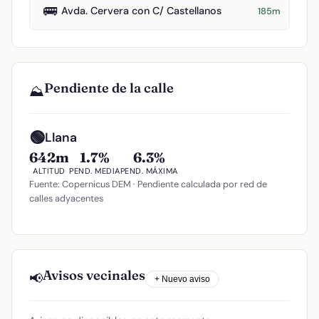
🚌
Avda. Cervera con C/ Castellanos
185m
Pendiente de la calle
⛰️
🟢
Llana
642m
1.7%
6.3%
ALTITUD
PEND. MEDIA
PEND. MÁXIMA
Fuente: Copernicus DEM · Pendiente calculada por red de
calles adyacentes
Avisos vecinales
📢
+ Nuevo aviso