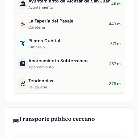
Ayuntamiento de Alcázar de San Juan
🏛️
411 m
Ayuntamiento
La Tapería del Pasaje
☕
449 m
Cafetería
Pilates Cubital
🏋️
371 m
Gimnasio
Aparcamiento Subterraneo
🅿️
487 m
Aparcamiento
Tendencias
💇
375 m
Peluquería
Transporte público cercano
🚌