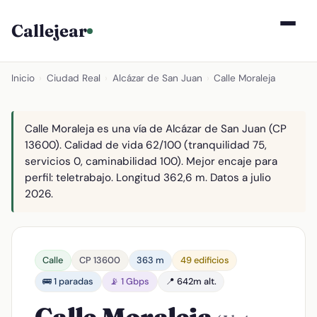
Callejear
Inicio
›
Ciudad Real
›
Alcázar de San Juan
›
Calle Moraleja
Calle Moraleja es una vía de Alcázar de San Juan (CP
13600). Calidad de vida 62/100 (tranquilidad 75,
servicios 0, caminabilidad 100). Mejor encaje para
perfil: teletrabajo. Longitud 362,6 m. Datos a julio
2026.
Calle
CP 13600
363 m
49 edificios
🚌 1 paradas
📡 1 Gbps
📍 642m alt.