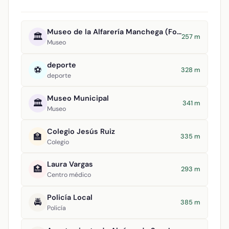
Museo de la Alfarería Manchega (Formma)
🏛️
257 m
Museo
deporte
⚽
328 m
deporte
Museo Municipal
🏛️
341 m
Museo
Colegio Jesús Ruiz
🏫
335 m
Colegio
Laura Vargas
🏥
293 m
Centro médico
Policía Local
🚔
385 m
Policía