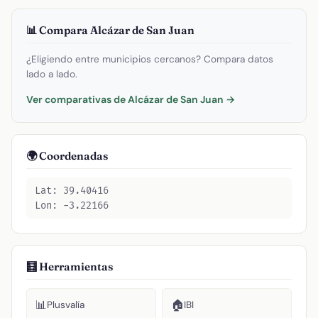
📊 Compara Alcázar de San Juan
¿Eligiendo entre municipios cercanos? Compara datos
lado a lado.
Ver comparativas de Alcázar de San Juan →
🌍 Coordenadas
Lat: 39.40416
Lon: -3.22166
🧮 Herramientas
📊
🏠
Plusvalía
IBI