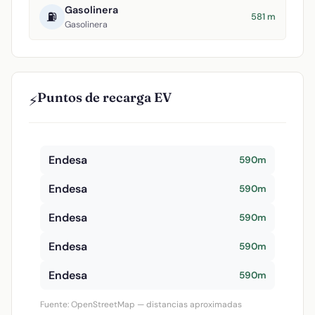
Gasolinera
⛽
581 m
Gasolinera
Puntos de recarga EV
⚡
Endesa
590m
Endesa
590m
Endesa
590m
Endesa
590m
Endesa
590m
Fuente: OpenStreetMap — distancias aproximadas