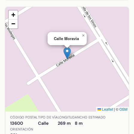
+
−
×
Calle Moravia
Leaflet
|
©
OSM
Ubicación de Calle Moravia en Alcázar de San Juan, Ciudad
CÓDIGO POSTAL
TIPO DE VÍA
LONGITUD
ANCHO ESTIMADO
13600
Calle
269 m
8 m
ORIENTACIÓN