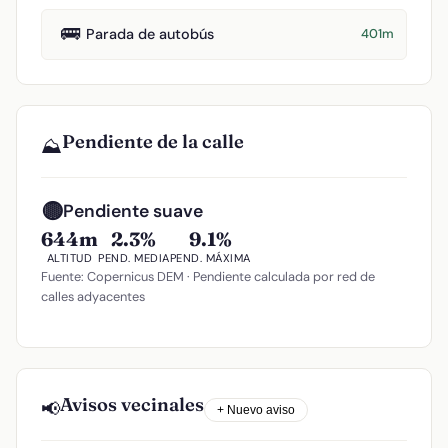
🚌
Parada de autobús
401m
Pendiente de la calle
⛰️
🟡
Pendiente suave
644m
2.3%
9.1%
ALTITUD
PEND. MEDIA
PEND. MÁXIMA
Fuente: Copernicus DEM · Pendiente calculada por red de
calles adyacentes
Avisos vecinales
📢
+ Nuevo aviso