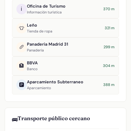
Oficina de Turismo
ℹ️
370 m
Información turística
Leño
👕
321 m
Tienda de ropa
Panadería Madrid 31
🥖
299 m
Panadería
BBVA
🏦
304 m
Banco
Aparcamiento Subterraneo
🅿️
388 m
Aparcamiento
Transporte público cercano
🚌