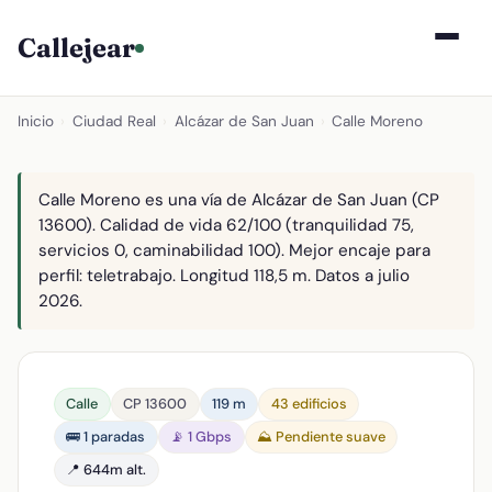
Callejear
Inicio
›
Ciudad Real
›
Alcázar de San Juan
›
Calle Moreno
Calle Moreno es una vía de Alcázar de San Juan (CP
13600). Calidad de vida 62/100 (tranquilidad 75,
servicios 0, caminabilidad 100). Mejor encaje para
perfil: teletrabajo. Longitud 118,5 m. Datos a julio
2026.
Calle
CP 13600
119 m
43 edificios
🚌 1 paradas
📡 1 Gbps
⛰️ Pendiente suave
📍 644m alt.