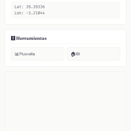
Lat: 39.39336
Lon: -3.21044
🧮 Herramientas
📊
🏠
Plusvalía
IBI