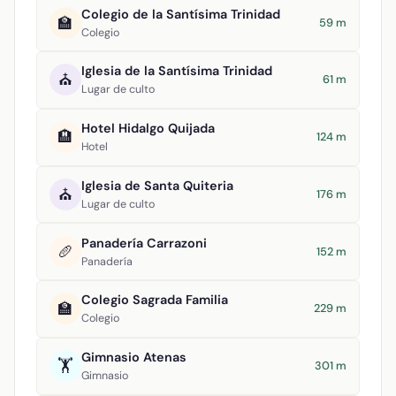
Colegio de la Santísima Trinidad
🏫
59 m
Colegio
Iglesia de la Santísima Trinidad
⛪
61 m
Lugar de culto
Hotel Hidalgo Quijada
🏨
124 m
Hotel
Iglesia de Santa Quiteria
⛪
176 m
Lugar de culto
Panadería Carrazoni
🥖
152 m
Panadería
Colegio Sagrada Familia
🏫
229 m
Colegio
Gimnasio Atenas
🏋️
301 m
Gimnasio