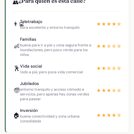
¿Para quién es esta calle?
👥
Teletrabajo
👨‍💻
★★★★☆
fibra excelente y entorno tranquilo
Familias
👶
buena para ir a pie y zona segura frente a
★★☆☆☆
inundaciones, pero poco verde para los
niños
Vida social
🕺
★★☆☆☆
todo a pie, pero poca vida comercial
Jubilados
🧓
entorno tranquilo y acceso cómodo a
★★★☆☆
servicios, pero apenas hay zonas verdes
para pasear
Inversión
🏠
★★★★☆
buena conectividad y zona urbana
consolidada