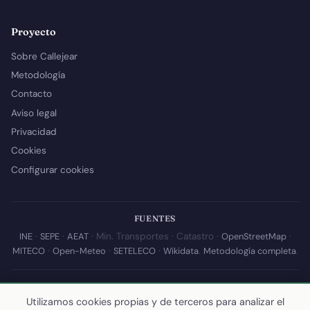
Proyecto
Sobre Callejear
Metodología
Contacto
Aviso legal
Privacidad
Cookies
Configurar cookies
FUENTES
INE
·
SEPE
·
AEAT
· Min. Transportes · Catastro ·
OpenStreetMap
·
MITECO
·
Open-Meteo
·
SETELECO
·
Wikidata
.
Metodología completa
.
© 2026 Callejear.com — Directorio municipal de España con datos
abiertos. Desarrollado y mantenido por
Yoel Castaño
.
Utilizamos cookies propias y de terceros para analizar el