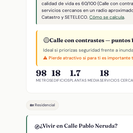
calidad de vida es 60/100 (Calle con contr
servicios cercanos en un radio aproximad
Catastro y SETELECO.
Cómo se calcula
.
🟡
Calle con contrastes — puntos f
Ideal si priorizas seguridad frente a inund
⚠️ Pierde atractivo si para ti es importante 
98
18
1.7
18
METROS
EDIFICIOS
PLANTAS MEDIA
SERVICIOS CERC
🏡 Residencial
¿Vivir en Calle Pablo Neruda?
🧭