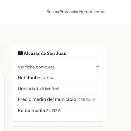
Buscar
Provincias
Herramientas
🏙️ Alcázar de San Juan
→
Ver ficha completa
Habitantes
31.914
Densidad
48 hab/km²
Precio medio del municipio
1256 €/m²
Renta media
34.212 €