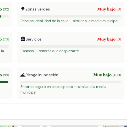
🌳
to
Muy bajo
Zonas verdes
(92)
(0)
Principal debilidad de la calle — similar a la media municipal
🏥
to
Muy bajo
Servicios
(70)
(0)
 la
Escasos — tendrás que desplazarte
🌊
to
Muy bajo
Riesgo inundación
(99)
(100)
Entorno seguro en este aspecto — similar a la media
municipal