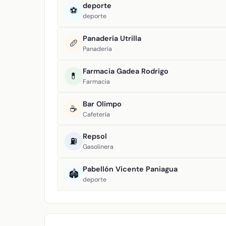
deporte
⚽
deporte
Panadería Utrilla
🥖
Panadería
Farmacia Gadea Rodrigo
💊
Farmacia
Bar Olimpo
☕
Cafetería
Repsol
⛽
Gasolinera
Pabellón Vicente Paniagua
🏟️
deporte