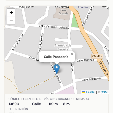
+
−
×
Calle Panadería
Leaflet
|
©
OSM
Ubicación de Calle Panadería en Alcázar de San Juan, Ciu
CÓDIGO POSTAL
TIPO DE VÍA
LONGITUD
ANCHO ESTIMADO
13690
Calle
119 m
8 m
ORIENTACIÓN