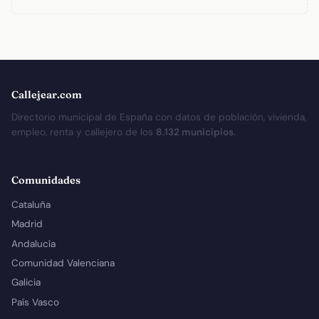
Callejear.com
Directorio municipal de España con datos de población, vivienda,
empleo, renta y callejero de los
8.132 municipios
.
Comunidades
Cataluña
Madrid
Andalucía
Comunidad Valenciana
Galicia
País Vasco