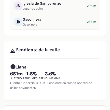
Iglesia de San Lorenzo
⛪
298 m
Lugar de culto
Gasolinera
⛽
283 m
Gasolinera
Pendiente de la calle
⛰️
🟢
Llana
651m
1.5%
3.6%
ALTITUD
PEND. MEDIA
PEND. MÁXIMA
Fuente: Copernicus DEM · Pendiente calculada por red de
calles adyacentes