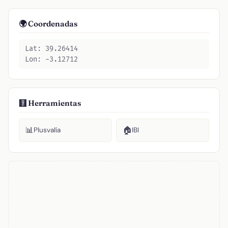
🌍 Coordenadas
Lat: 39.26414
Lon: -3.12712
🧮 Herramientas
📊
🏠
Plusvalía
IBI