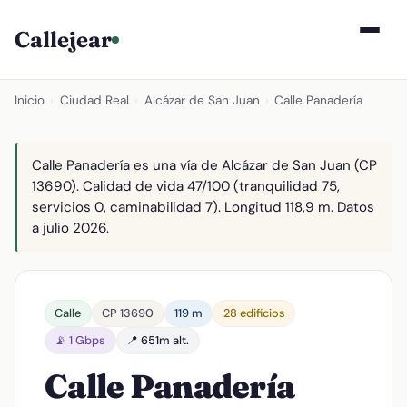
Callejear
Inicio
›
Ciudad Real
›
Alcázar de San Juan
›
Calle Panadería
Calle Panadería es una vía de Alcázar de San Juan (CP
13690). Calidad de vida 47/100 (tranquilidad 75,
servicios 0, caminabilidad 7). Longitud 118,9 m. Datos
a julio 2026.
Calle
CP 13690
119 m
28 edificios
📡 1 Gbps
📍 651m alt.
Calle Panadería