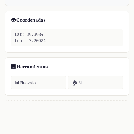
🌍 Coordenadas
Lat: 39.39841
Lon: -3.20984
🧮 Herramientas
📊
🏠
Plusvalía
IBI