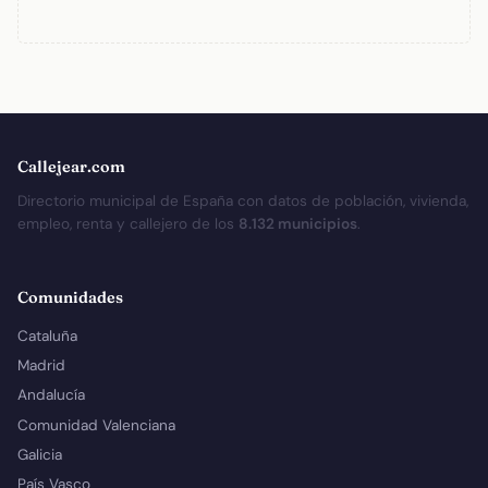
Callejear.com
Directorio municipal de España con datos de población, vivienda,
empleo, renta y callejero de los
8.132 municipios
.
Comunidades
Cataluña
Madrid
Andalucía
Comunidad Valenciana
Galicia
País Vasco