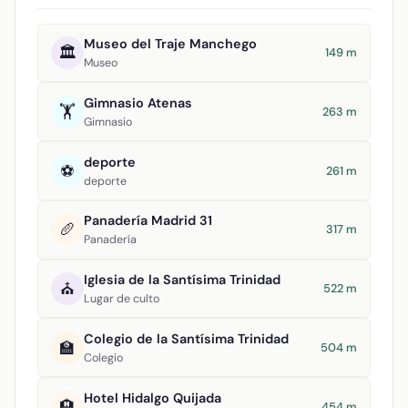
Museo del Traje Manchego
🏛️
149 m
Museo
Gimnasio Atenas
🏋️
263 m
Gimnasio
deporte
⚽
261 m
deporte
Panadería Madrid 31
🥖
317 m
Panadería
Iglesia de la Santísima Trinidad
⛪
522 m
Lugar de culto
Colegio de la Santísima Trinidad
🏫
504 m
Colegio
Hotel Hidalgo Quijada
🏨
454 m