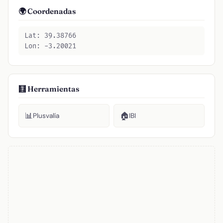
🌍 Coordenadas
Lat: 39.38766
Lon: -3.20021
🧮 Herramientas
📊
🏠
Plusvalía
IBI