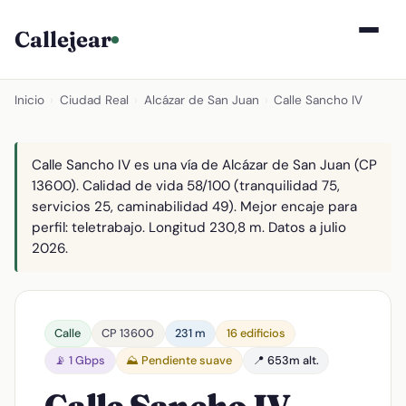
Callejear
Inicio
›
Ciudad Real
›
Alcázar de San Juan
›
Calle Sancho IV
Calle Sancho IV es una vía de Alcázar de San Juan (CP
13600). Calidad de vida 58/100 (tranquilidad 75,
servicios 25, caminabilidad 49). Mejor encaje para
perfil: teletrabajo. Longitud 230,8 m. Datos a julio
2026.
Calle
CP 13600
231 m
16 edificios
📡 1 Gbps
⛰️ Pendiente suave
📍 653m alt.