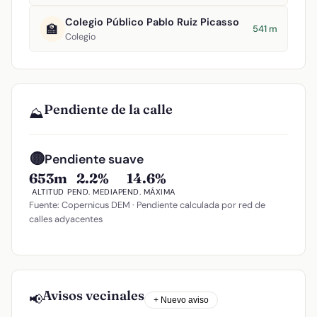
Colegio Público Pablo Ruiz Picasso
🏫
541 m
Colegio
Pendiente de la calle
⛰️
🟡
Pendiente suave
653m
2.2%
14.6%
ALTITUD
PEND. MEDIA
PEND. MÁXIMA
Fuente: Copernicus DEM · Pendiente calculada por red de
calles adyacentes
Avisos vecinales
📢
+ Nuevo aviso