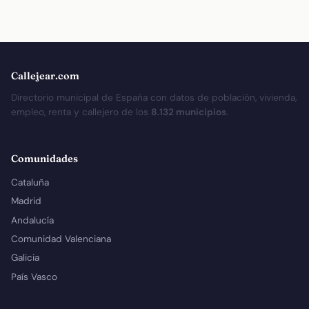
Callejear.com
Directorio municipal de España con datos de población, vivienda,
empleo, renta y callejero de los
8.132 municipios
.
Comunidades
Cataluña
Madrid
Andalucía
Comunidad Valenciana
Galicia
País Vasco