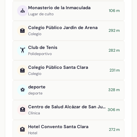
Monasterio de la Inmaculada
⛪
106 m
Lugar de culto
Colegio Público Jardín de Arena
🏫
292 m
Colegio
Club de Tenis
🏋️
282 m
Polideportivo
Colegio Público Santa Clara
🏫
231 m
Colegio
deporte
⚽
328 m
deporte
Centro de Salud Alcázar de San Juan II
🏥
306 m
Clínica
Hotel Convento Santa Clara
🏨
272 m
Hotel