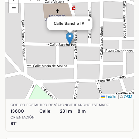
−
×
Calle Sancho IV
Leaflet
|
©
OSM
Ubicación de Calle Sancho IV en Alcázar de San Juan, Ciu
CÓDIGO POSTAL
TIPO DE VÍA
LONGITUD
ANCHO ESTIMADO
13600
Calle
231 m
8 m
ORIENTACIÓN
91°