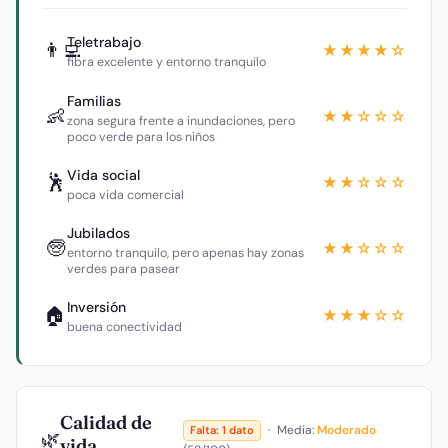
Teletrabajo
👨‍💻
★★★★☆
fibra excelente y entorno tranquilo
Familias
👶
★★☆☆☆
zona segura frente a inundaciones, pero
poco verde para los niños
Vida social
🕺
★★☆☆☆
poca vida comercial
Jubilados
🧓
★★☆☆☆
entorno tranquilo, pero apenas hay zonas
verdes para pasear
Inversión
🏠
★★★☆☆
buena conectividad
Calidad de
·
Media:
Moderado
Falta: 1 dato
🌿
vida