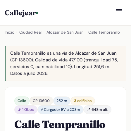
Callejear
Inicio
›
Ciudad Real
›
Alcázar de San Juan
›
Calle Tempranillo
Calle Tempranillo es una vía de Alcázar de San Juan
(CP 13600). Calidad de vida 47/100 (tranquilidad 75,
servicios 0, caminabilidad 10). Longitud 251,6 m.
Datos a julio 2026.
Calle
CP 13600
252 m
3 edificios
📡 1 Gbps
⚡ Cargador EV a 203m
📍 648m alt.
Calle Tempranillo