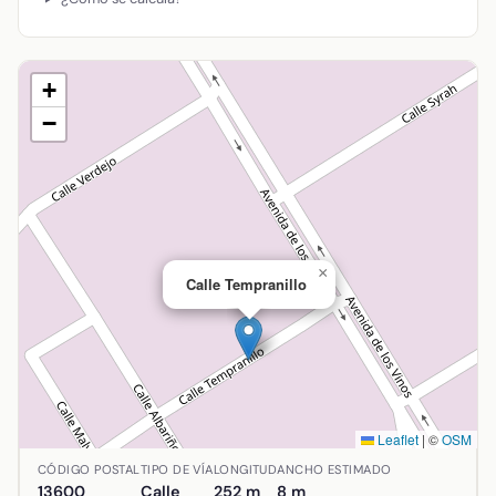
+
−
×
Calle Tempranillo
Leaflet
|
©
OSM
Ubicación de Calle Tempranillo en Alcázar de San Juan, Ci
CÓDIGO POSTAL
TIPO DE VÍA
LONGITUD
ANCHO ESTIMADO
13600
Calle
252 m
8 m