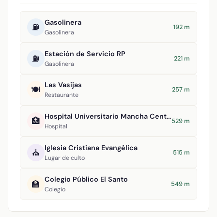
Gasolinera
⛽
192 m
Gasolinera
Estación de Servicio RP
⛽
221 m
Gasolinera
Las Vasijas
🍽️
257 m
Restaurante
Hospital Universitario Mancha Centro
🏥
529 m
Hospital
Iglesia Cristiana Evangélica
⛪
515 m
Lugar de culto
Colegio Público El Santo
🏫
549 m
Colegio