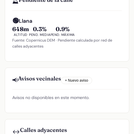
⛰️
🟢
Llana
648m
0.3%
0.9%
ALTITUD
PEND. MEDIA
PEND. MÁXIMA
Fuente: Copernicus DEM · Pendiente calculada por red de
calles adyacentes
Avisos vecinales
📢
+ Nuevo aviso
Avisos no disponibles en este momento.
Calles adyacentes
↔️