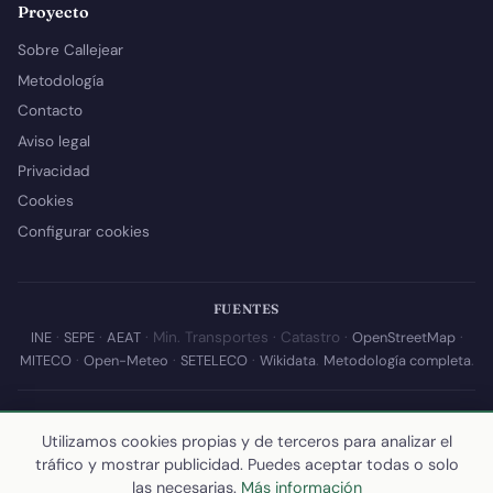
Proyecto
Sobre Callejear
Metodología
Contacto
Aviso legal
Privacidad
Cookies
Configurar cookies
FUENTES
INE
·
SEPE
·
AEAT
· Min. Transportes · Catastro ·
OpenStreetMap
·
MITECO
·
Open-Meteo
·
SETELECO
·
Wikidata
.
Metodología completa
.
© 2026 Callejear.com — Directorio municipal de España con datos
abiertos. Desarrollado y mantenido por
Yoel Castaño
.
Utilizamos cookies propias y de terceros para analizar el
tráfico y mostrar publicidad. Puedes aceptar todas o solo
Última actualización de esta página:
10 de julio de 2026
·
Cómo
las necesarias.
Más información