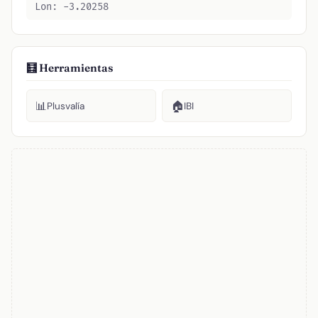
Lon: -3.20258
🧮 Herramientas
📊
🏠
Plusvalía
IBI