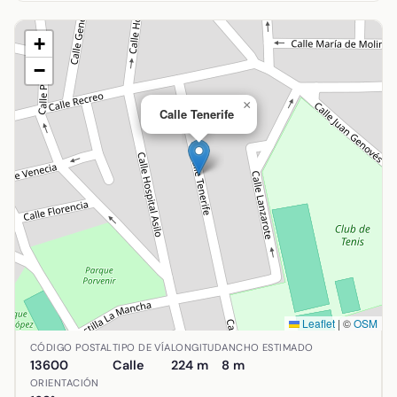
+
−
×
Calle Tenerife
Leaflet
|
©
OSM
Ubicación de Calle Tenerife en Alcázar de San Juan, Ciudad
CÓDIGO POSTAL
TIPO DE VÍA
LONGITUD
ANCHO ESTIMADO
13600
Calle
224 m
8 m
ORIENTACIÓN