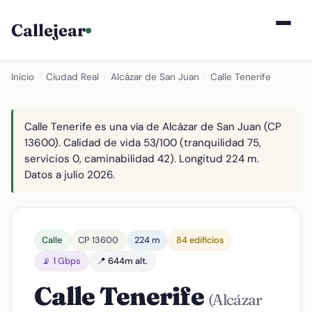
Callejear
Inicio
›
Ciudad Real
›
Alcázar de San Juan
›
Calle Tenerife
Calle Tenerife es una vía de Alcázar de San Juan (CP
13600). Calidad de vida 53/100 (tranquilidad 75,
servicios 0, caminabilidad 42). Longitud 224 m.
Datos a julio 2026.
Calle
CP 13600
224 m
84 edificios
📡 1 Gbps
📍 644m alt.
Calle Tenerife
(Alcázar