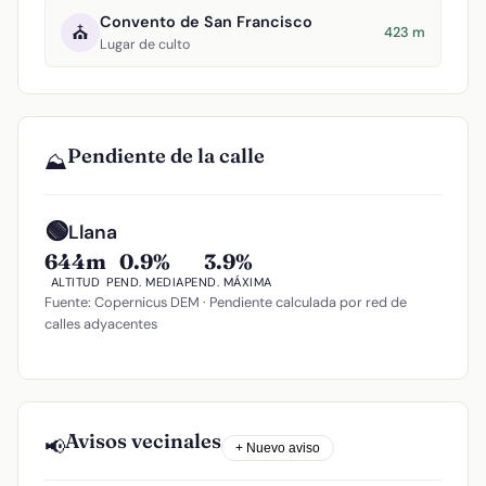
Convento de San Francisco
⛪
423 m
Lugar de culto
Pendiente de la calle
⛰️
🟢
Llana
644m
0.9%
3.9%
ALTITUD
PEND. MEDIA
PEND. MÁXIMA
Fuente: Copernicus DEM · Pendiente calculada por red de
calles adyacentes
Avisos vecinales
📢
+ Nuevo aviso