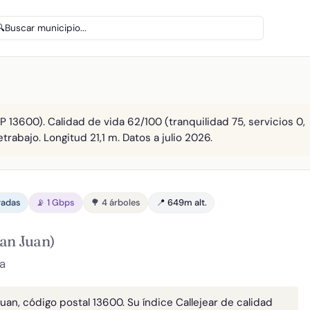
🔍
Buscar municipio...
P 13600). Calidad de vida 62/100 (tranquilidad 75, servicios 0,
etrabajo. Longitud 21,1 m. Datos a julio 2026.
radas
📡 1 Gbps
🌳 4 árboles
📍 649m alt.
San Juan)
a
Juan, código postal 13600. Su índice Callejear de calidad