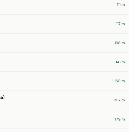
111 m
117 m
198 m
141 m
160 m
ma)
207 m
179 m