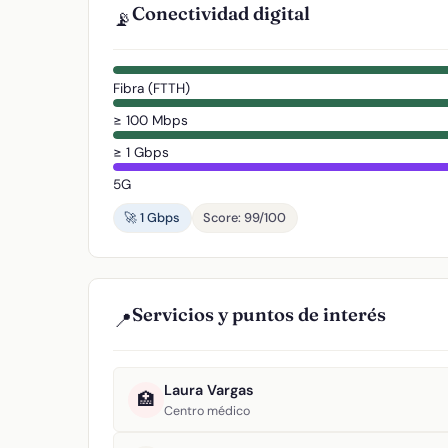
Conectividad digital
📡
Fibra (FTTH)
≥ 100 Mbps
≥ 1 Gbps
5G
🚀 1 Gbps
Score: 99/100
Servicios y puntos de interés
📍
Laura Vargas
🏥
Centro médico