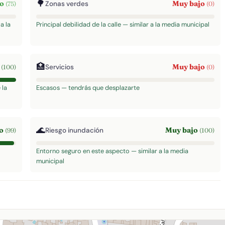
🌳
to
Muy bajo
Zonas verdes
(75)
(0)
a la
Principal debilidad de la calle — similar a la media municipal
🏥
o
Muy bajo
Servicios
(100)
(0)
 la
Escasos — tendrás que desplazarte
🌊
to
Muy bajo
Riesgo inundación
(99)
(100)
Entorno seguro en este aspecto — similar a la media
municipal