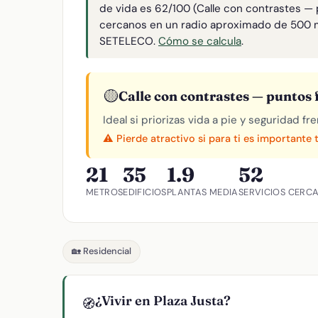
de vida es 62/100 (Calle con contrastes — 
cercanos en un radio aproximado de 500 
SETELECO.
Cómo se calcula
.
🟡
Calle con contrastes — puntos f
Ideal si priorizas vida a pie y seguridad f
⚠️ Pierde atractivo si para ti es importante 
21
35
1.9
52
METROS
EDIFICIOS
PLANTAS MEDIA
SERVICIOS CERC
🏡 Residencial
¿Vivir en Plaza Justa?
🧭