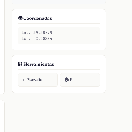
🌍 Coordenadas
Lat: 39.38779
Lon: -3.20834
🧮 Herramientas
📊
🏠
Plusvalía
IBI