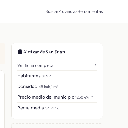
Buscar
Provincias
Herramientas
🏙️ Alcázar de San Juan
→
Ver ficha completa
Habitantes
31.914
Densidad
48 hab/km²
Precio medio del municipio
1256 €/m²
Renta media
34.212 €