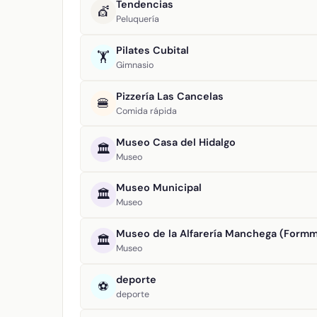
Tendencias
💇
Peluquería
Pilates Cubital
🏋️
Gimnasio
Pizzería Las Cancelas
🍔
Comida rápida
Museo Casa del Hidalgo
🏛️
Museo
Museo Municipal
🏛️
Museo
Museo de la Alfarería Manchega (Form
🏛️
Museo
deporte
⚽
deporte