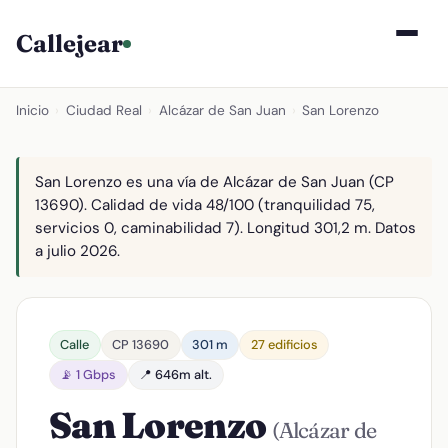
Callejear
Inicio
›
Ciudad Real
›
Alcázar de San Juan
›
San Lorenzo
San Lorenzo es una vía de Alcázar de San Juan (CP
13690). Calidad de vida 48/100 (tranquilidad 75,
servicios 0, caminabilidad 7). Longitud 301,2 m. Datos
a julio 2026.
Calle
CP 13690
301 m
27 edificios
📡 1 Gbps
📍 646m alt.
San Lorenzo
(Alcázar de