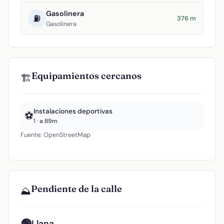
Gasolinera
⛽
376 m
Gasolinera
Equipamientos cercanos
🏗️
Instalaciones deportivas
⚽
1 · a 89m
Fuente: OpenStreetMap
Pendiente de la calle
⛰️
🟢
Llana