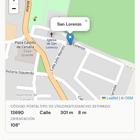
−
×
San Lorenzo
Leaflet
|
©
OSM
Ubicación de San Lorenzo en Alcázar de San Juan, Ciudad 
CÓDIGO POSTAL
TIPO DE VÍA
LONGITUD
ANCHO ESTIMADO
13690
Calle
301 m
8 m
ORIENTACIÓN
108°