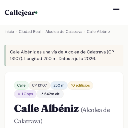
Callejear
Inicio
›
Ciudad Real
›
Alcolea de Calatrava
›
Calle Albéniz
Calle Albéniz es una vía de Alcolea de Calatrava (CP
13107). Longitud 250 m. Datos a julio 2026.
Calle
CP 13107
250 m
10 edificios
📡 1 Gbps
📍 642m alt.
Calle Albéniz
(Alcolea de
Calatrava)