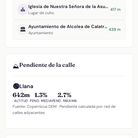
Iglesia de Nuestra Señora de la Asunción
⛪
417 m
Lugar de culto
Ayuntamiento de Alcolea de Calatrava
🏛️
438 m
Ayuntamiento
Pendiente de la calle
⛰️
🟢
Llana
642m
1.3%
2.7%
ALTITUD
PEND. MEDIA
PEND. MÁXIMA
Fuente: Copernicus DEM · Pendiente calculada por red de
calles adyacentes