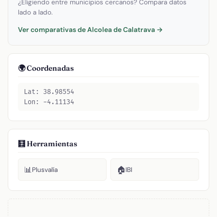
¿Eligiendo entre municipios cercanos? Compara datos
lado a lado.
Ver comparativas de Alcolea de Calatrava →
🌍 Coordenadas
Lat: 38.98554
Lon: -4.11134
🧮 Herramientas
📊
🏠
Plusvalía
IBI