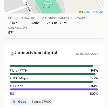
Leaflet
|
©
OSM
Ubicación de Calle Albéniz en Alcolea de Calatrava, Ciuda
CÓDIGO POSTAL
TIPO DE VÍA
LONGITUD
ANCHO ESTIMADO
13107
Calle
250 m
8 m
ORIENTACIÓN
57°
Conectividad digital
📡
SETELECO 2024
Fibra (FTTH)
94%
≥ 100 Mbps
97%
≥ 1 Gbps
94%
5G
100%
🚀 1 Gbps
Score: 97/100