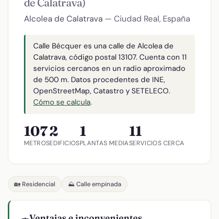
de Calatrava)
Alcolea de Calatrava
— Ciudad Real, España
Calle Bécquer es una calle de Alcolea de
Calatrava, código postal 13107. Cuenta con 11
servicios cercanos en un radio aproximado
de 500 m. Datos procedentes de INE,
OpenStreetMap, Catastro y SETELECO.
Cómo se calcula
.
107
2
1
11
METROS
EDIFICIOS
PLANTAS MEDIA
SERVICIOS CERCA
🏡 Residencial
⛰️ Calle empinada
Ventajas e inconvenientes