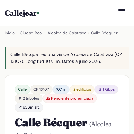
Callejear
Inicio
›
Ciudad Real
›
Alcolea de Calatrava
›
Calle Bécquer
Calle Bécquer es una vía de Alcolea de Calatrava (CP
13107). Longitud 107,1 m. Datos a julio 2026.
Calle
CP 13107
107 m
2 edificios
📡 1 Gbps
🌳 2 árboles
⛰️ Pendiente pronunciada
📍 636m alt.
Calle Bécquer
(Alcolea