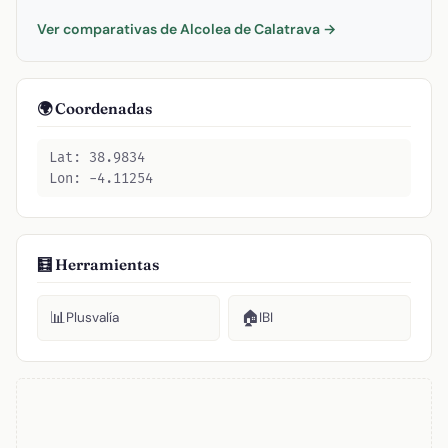
Ver comparativas de Alcolea de Calatrava →
🌍 Coordenadas
Lat: 38.9834
Lon: -4.11254
🧮 Herramientas
📊
🏠
Plusvalía
IBI