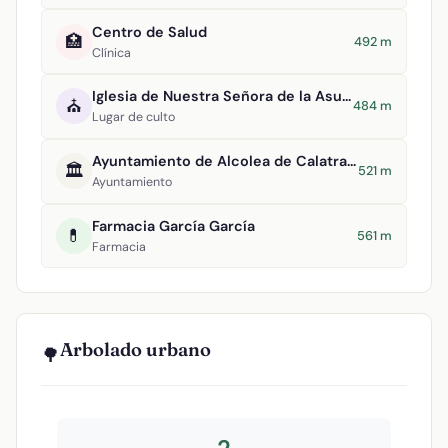
Centro de Salud
🏥
492 m
Clínica
Iglesia de Nuestra Señora de la Asunción
⛪
484 m
Lugar de culto
Ayuntamiento de Alcolea de Calatrava
🏛️
521 m
Ayuntamiento
Farmacia García García
💊
561 m
Farmacia
Arbolado urbano
🌳