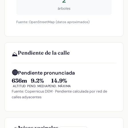
2
árboles
Fuente: OpenStreetMap (datos aproximados)
Pendiente de la calle
⛰️
🔴
Pendiente pronunciada
636m
9.2%
14.9%
ALTITUD
PEND. MEDIA
PEND. MÁXIMA
Fuente: Copernicus DEM · Pendiente calculada por red de
calles adyacentes
Avisos vecinales