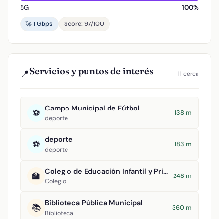
5G
100%
🚀 1 Gbps
Score: 97/100
Servicios y puntos de interés
📍
11 cerca
Campo Municipal de Fútbol
⚽
138 m
deporte
deporte
⚽
183 m
deporte
Colegio de Educación Infantil y Primaria Tomasa Gallardo
🏫
248 m
Colegio
Biblioteca Pública Municipal
📚
360 m
Biblioteca