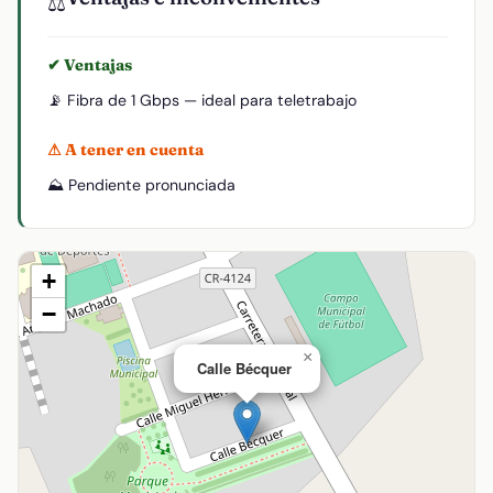
⚖️
✔ Ventajas
📡 Fibra de 1 Gbps — ideal para teletrabajo
⚠ A tener en cuenta
⛰️ Pendiente pronunciada
+
−
×
Calle Bécquer