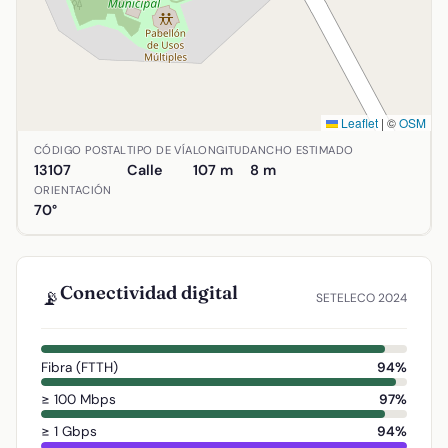
Leaflet
|
©
OSM
Ubicación de Calle Bécquer en Alcolea de Calatrava, Ciuda
CÓDIGO POSTAL
TIPO DE VÍA
LONGITUD
ANCHO ESTIMADO
13107
Calle
107 m
8 m
ORIENTACIÓN
70°
Conectividad digital
📡
SETELECO 2024
Fibra (FTTH)
94%
≥ 100 Mbps
97%
≥ 1 Gbps
94%