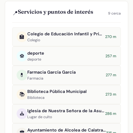
Servicios y puntos de interés
📍
9 cerca
Colegio de Educación Infantil y Primaria Tomasa Gallardo
🏫
270 m
Colegio
deporte
⚽
257 m
deporte
Farmacia García García
💊
277 m
Farmacia
Biblioteca Pública Municipal
📚
273 m
Biblioteca
Iglesia de Nuestra Señora de la Asunción
⛪
286 m
Lugar de culto
Ayuntamiento de Alcolea de Calatrava
🏛️
316 m