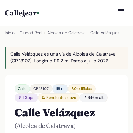
Callejear
Inicio
›
Ciudad Real
›
Alcolea de Calatrava
›
Calle Velázquez
Calle Velázquez es una vía de Alcolea de Calatrava
(CP 13107). Longitud 119,2 m. Datos a julio 2026.
Calle
CP 13107
119 m
30 edificios
📡 1 Gbps
⛰️ Pendiente suave
📍 646m alt.
Calle Velázquez
(Alcolea de Calatrava)