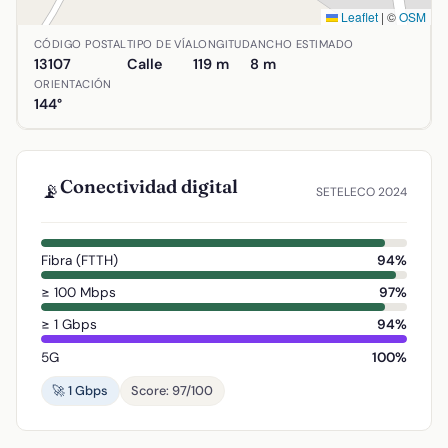
Leaflet
|
©
OSM
Ubicación de Calle Velázquez en Alcolea de Calatrava, Ciud
CÓDIGO POSTAL
TIPO DE VÍA
LONGITUD
ANCHO ESTIMADO
13107
Calle
119 m
8 m
ORIENTACIÓN
144°
Conectividad digital
📡
SETELECO 2024
Fibra (FTTH)
94%
≥ 100 Mbps
97%
≥ 1 Gbps
94%
5G
100%
🚀 1 Gbps
Score: 97/100