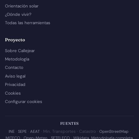
Orientación solar
¿Dónde vivir?
Todas las herramientas
Proyecto
Sobre Callejear
Metodología
Contacto
Aviso legal
Privacidad
Cookies
Configurar cookies
FUENTES
INE
·
SEPE
·
AEAT
· Min. Transportes · Catastro ·
OpenStreetMap
·
MITECO
·
Open-Meteo
·
SETELECO
·
Wikidata
.
Metodología completa
.