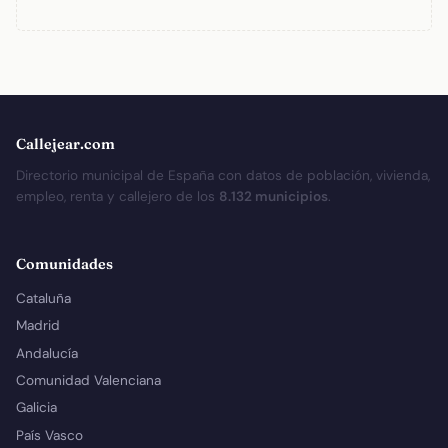
Callejear.com
Directorio municipal de España con datos de población, vivienda,
empleo, renta y callejero de los
8.132 municipios
.
Comunidades
Cataluña
Madrid
Andalucía
Comunidad Valenciana
Galicia
País Vasco