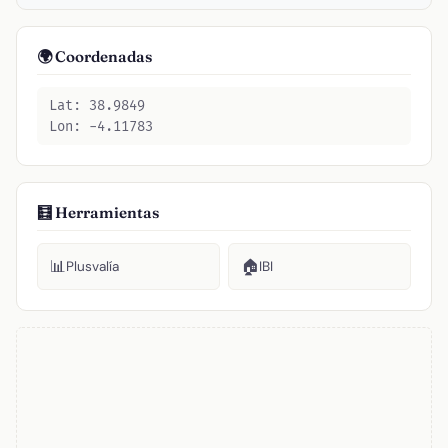
🌍 Coordenadas
Lat: 38.9849
Lon: -4.11783
🧮 Herramientas
📊
🏠
Plusvalía
IBI