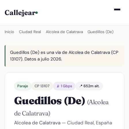
Callejear
Inicio
›
Ciudad Real
›
Alcolea de Calatrava
›
Guedillos (De)
Guedillos (De) es una vía de Alcolea de Calatrava (CP
13107). Datos a julio 2026.
Paraje
CP 13107
📡 1 Gbps
📍 652m alt.
Guedillos (De)
(Alcolea
de Calatrava)
Alcolea de Calatrava
— Ciudad Real, España