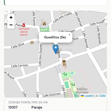
+
−
×
Guedillos (De)
Leaflet
|
©
OSM
Ubicación de Guedillos (De) en Alcolea de Calatrava, Ciuda
CÓDIGO POSTAL
TIPO DE VÍA
13107
Paraje