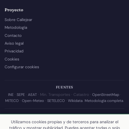
Proyecto
Sobre Callejear
Metodología
Contacto
Aviso legal
Privacidad
Cookies
Configurar cookies
FUENTES
INE
·
SEPE
·
AEAT
· Min. Transportes · Catastro ·
OpenStreetMap
·
MITECO
·
Open-Meteo
·
SETELECO
·
Wikidata
.
Metodología completa
.
© 2026 Callejear.com — Directorio municipal de España con datos
Utilizamos cookies propias y de terceros para analizar el
abiertos. Desarrollado y mantenido por
Yoel Castaño
.
tráfico y mostrar publicidad. Puedes aceptar todas o solo