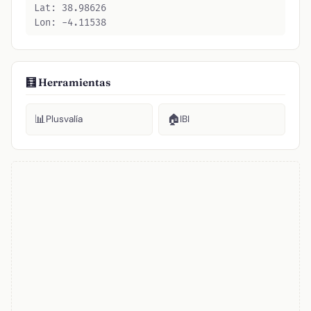
Lat: 38.98626
Lon: -4.11538
🧮 Herramientas
📊
🏠
Plusvalía
IBI