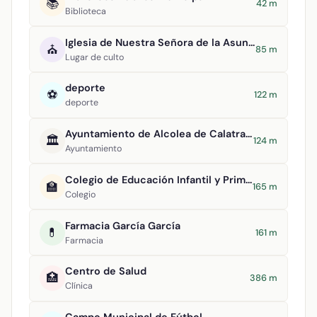
📚
42 m
Biblioteca
Iglesia de Nuestra Señora de la Asunción
⛪
85 m
Lugar de culto
deporte
⚽
122 m
deporte
Ayuntamiento de Alcolea de Calatrava
🏛️
124 m
Ayuntamiento
Colegio de Educación Infantil y Primaria Tomasa Gallardo
🏫
165 m
Colegio
Farmacia García García
💊
161 m
Farmacia
Centro de Salud
🏥
386 m
Clínica