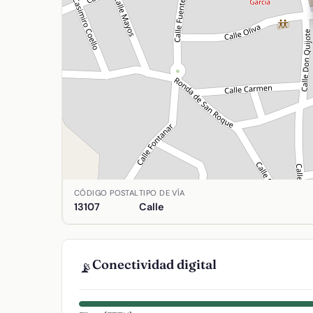
Ubicación de Mercurio en Alcolea de Calatrava, C
CÓDIGO POSTAL
TIPO DE VÍA
13107
Calle
Conectividad digital
📡