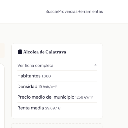
Buscar
Provincias
Herramientas
🏙️ Alcolea de Calatrava
→
Ver ficha completa
Habitantes
1.360
Densidad
19 hab/km²
Precio medio del municipio
1256 €/m²
Renta media
29.697 €