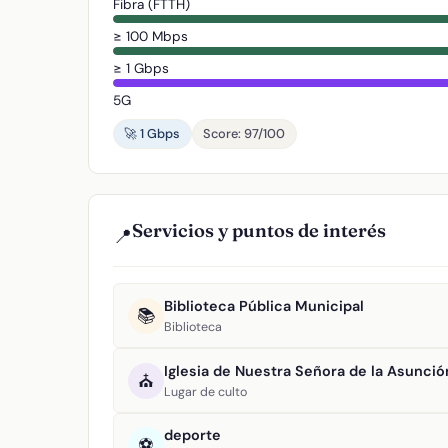
Fibra (FTTH)
≥ 100 Mbps
≥ 1 Gbps
5G
🚀 1 Gbps
Score: 97/100
Servicios y puntos de interés
📍
Biblioteca Pública Municipal
📚
Biblioteca
Iglesia de Nuestra Señora de la Asunció
⛪
Lugar de culto
deporte
⚽