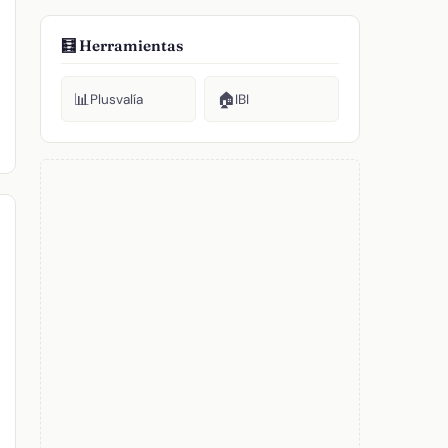
🧮 Herramientas
📊
🏠
Plusvalía
IBI