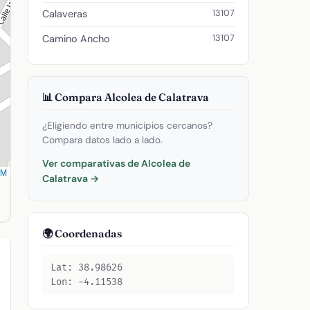
13107
Calaveras
13107
Camino Ancho
📊 Compara Alcolea de Calatrava
¿Eligiendo entre municipios cercanos?
Compara datos lado a lado.
Ver comparativas de Alcolea de
SM
Calatrava →
2. Código postal: 13107.
🌍 Coordenadas
Lat: 38.98626
Lon: -4.11538