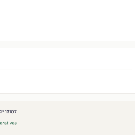
 CP
13107
.
rativas