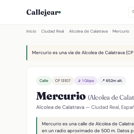
Callejear
Inicio
›
Ciudad Real
›
Alcolea de Calatrava
›
Mercurio
Mercurio es una vía de Alcolea de Calatrava (CP 
Calle
CP 13107
📡 1 Gbps
📍 652m alt.
Mercurio
(Alcolea de Cala
Alcolea de Calatrava
— Ciudad Real, Espa
Mercurio es una calle de Alcolea de Calatra
en un radio aproximado de 500 m. Datos p