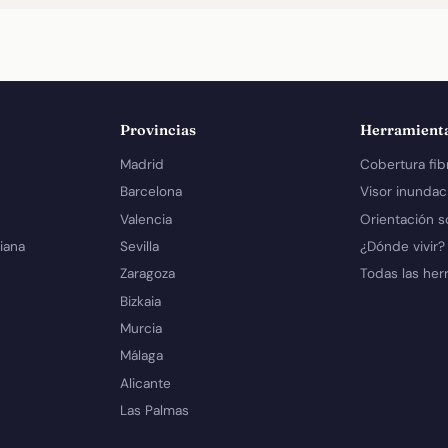
Provincias
Herramient
Madrid
Cobertura fib
Barcelona
Visor inundac
Valencia
Orientación s
iana
Sevilla
¿Dónde vivir?
Zaragoza
Todas las her
Bizkaia
Murcia
Málaga
Alicante
Las Palmas