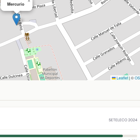
×
Mercurio
Leaflet
|
©
O
iudad Real. Coordenadas: latitud 38.986259, longitud -4.11538
SETELECO 2024