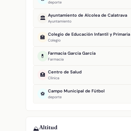
deporte
Ayuntamiento de Alcolea de Calatrava
🏛️
Ayuntamiento
Colegio de Educación Infantil y Primari
🏫
Colegio
Farmacia García García
💊
Farmacia
Centro de Salud
🏥
Clínica
Campo Municipal de Fútbol
⚽
deporte
Altitud
⛰️