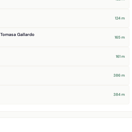
124 m
a Tomasa Gallardo
165 m
161 m
386 m
384 m