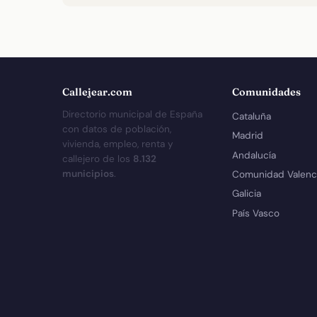
Callejear.com
Comunidades
Directorio municipal de España
Cataluña
con datos de población,
Madrid
vivienda, empleo, renta y
Andalucía
callejero de los
8.132
municipios
.
Comunidad Valenc
Galicia
País Vasco