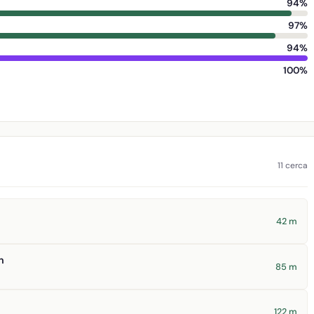
94%
97%
94%
100%
11 cerca
42 m
n
85 m
122 m