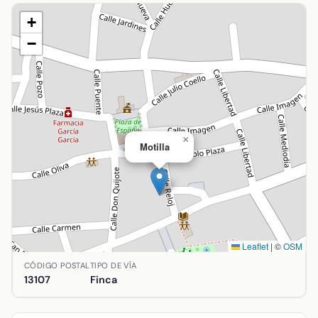
+
−
×
Motilla
Leaflet
|
©
OSM
Ubicación de Motilla en Alcolea de Calatrava, Ciudad Real.
CÓDIGO POSTAL
TIPO DE VÍA
13107
Finca