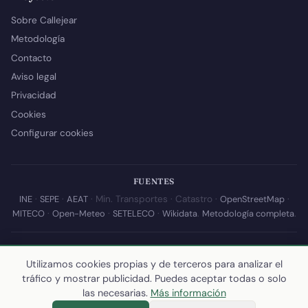
Sobre Callejear
Metodología
Contacto
Aviso legal
Privacidad
Cookies
Configurar cookies
FUENTES
INE
·
SEPE
·
AEAT
· Min. Transportes · Catastro ·
OpenStreetMap
·
MITECO
·
Open-Meteo
·
SETELECO
·
Wikidata
.
Metodología completa
.
© 2026 Callejear.com — Directorio municipal de España con datos
Utilizamos cookies propias y de terceros para analizar el
abiertos. Desarrollado y mantenido por
Yoel Castaño
.
tráfico y mostrar publicidad. Puedes aceptar todas o solo
Última actualización de esta página:
10 de julio de 2026
·
Cómo
las necesarias.
Más información
calculamos los datos