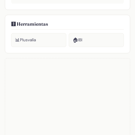
🧮 Herramientas
📊
🏠
Plusvalía
IBI