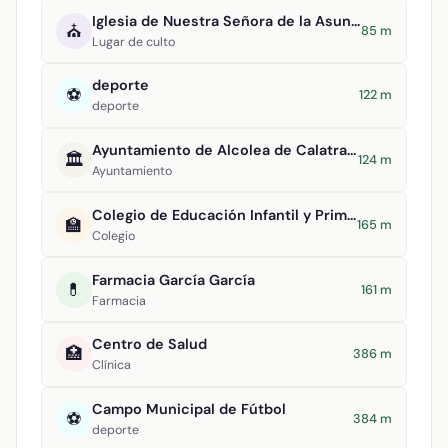
Iglesia de Nuestra Señora de la Asunción
⛪
85 m
Lugar de culto
deporte
⚽
122 m
deporte
Ayuntamiento de Alcolea de Calatrava
🏛️
124 m
Ayuntamiento
Colegio de Educación Infantil y Primaria Tomasa Gallardo
🏫
165 m
Colegio
Farmacia García García
💊
161 m
Farmacia
Centro de Salud
🏥
386 m
Clínica
Campo Municipal de Fútbol
⚽
384 m
deporte