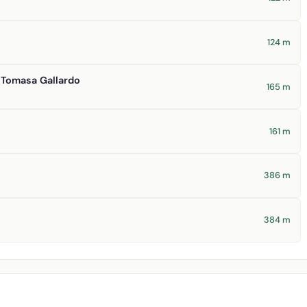
124 m
a Tomasa Gallardo
165 m
161 m
386 m
384 m