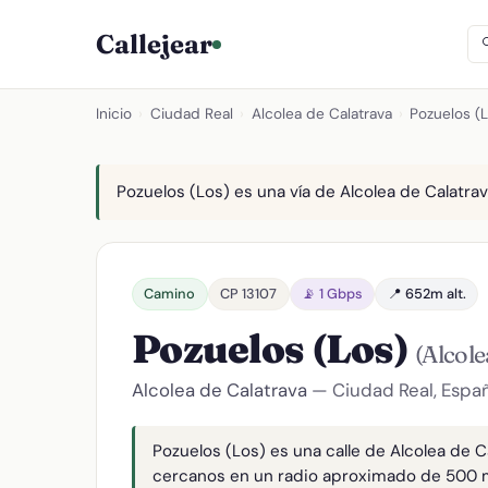
Callejear
Inicio
›
Ciudad Real
›
Alcolea de Calatrava
›
Pozuelos (
Pozuelos (Los) es una vía de Alcolea de Calatrava
Camino
CP 13107
📡 1 Gbps
📍 652m alt.
Pozuelos (Los)
(Alcole
Alcolea de Calatrava
— Ciudad Real, Espa
Pozuelos (Los) es una calle de Alcolea de Ca
cercanos en un radio aproximado de 500 