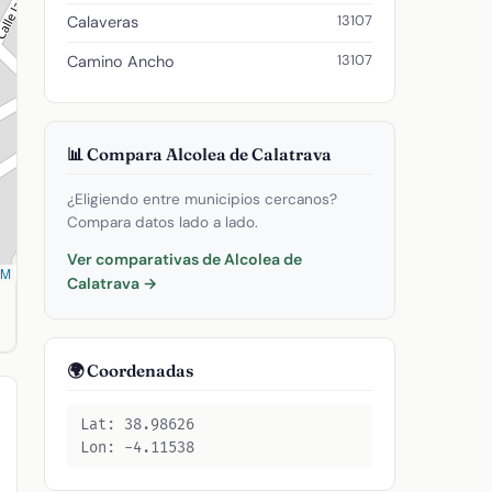
13107
Calaveras
13107
Camino Ancho
📊 Compara Alcolea de Calatrava
¿Eligiendo entre municipios cercanos?
Compara datos lado a lado.
Ver comparativas de Alcolea de
SM
Calatrava →
.115382. Código postal: 13107.
🌍 Coordenadas
Lat: 38.98626
Lon: -4.11538