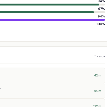
94%
97%
94%
100%
11 cerca
42 m
n
85 m
122 m