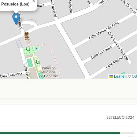
×
Pozuelos (Los)
Leaflet
|
©
O
ava, Ciudad Real. Coordenadas: latitud 38.986259, longitud -4
SETELECO 2024