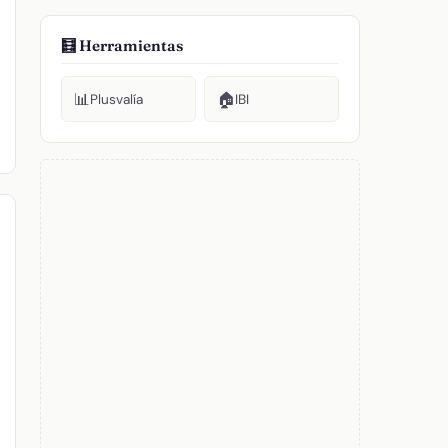
🧮 Herramientas
📊
🏠
Plusvalía
IBI