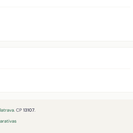
latrava
. CP
13107
.
rativas