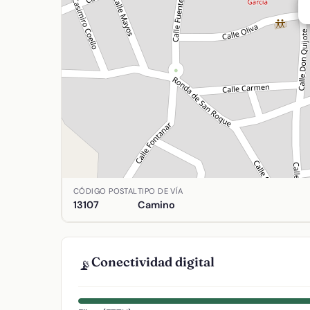
Ubicación de Pozuelos (Los) en Alcolea de Calatr
CÓDIGO POSTAL
TIPO DE VÍA
13107
Camino
Conectividad digital
📡