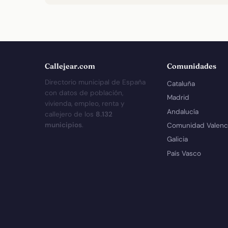
Callejear.com
Comunidades
Directorio municipal de España
Cataluña
con datos de población,
Madrid
vivienda, empleo, renta y
Andalucía
callejero de los
8.132
municipios
.
Comunidad Valenc
Galicia
País Vasco