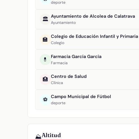
deporte
Ayuntamiento de Alcolea de Calatrava
🏛️
Ayuntamiento
Colegio de Educación Infantil y Primari
🏫
Colegio
Farmacia García García
💊
Farmacia
Centro de Salud
🏥
Clínica
Campo Municipal de Fútbol
⚽
deporte
Altitud
⛰️