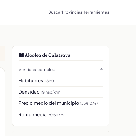
Buscar
Provincias
Herramientas
🏙️ Alcolea de Calatrava
→
Ver ficha completa
Habitantes
1.360
Densidad
19 hab/km²
Precio medio del municipio
1256 €/m²
Renta media
29.697 €