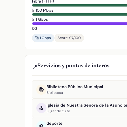
Fibra (FTTH)
≥ 100 Mbps
≥ 1 Gbps
5G
🚀 1 Gbps
Score: 97/100
Servicios y puntos de interés
📍
Biblioteca Pública Municipal
📚
Biblioteca
Iglesia de Nuestra Señora de la Asunció
⛪
Lugar de culto
deporte
⚽