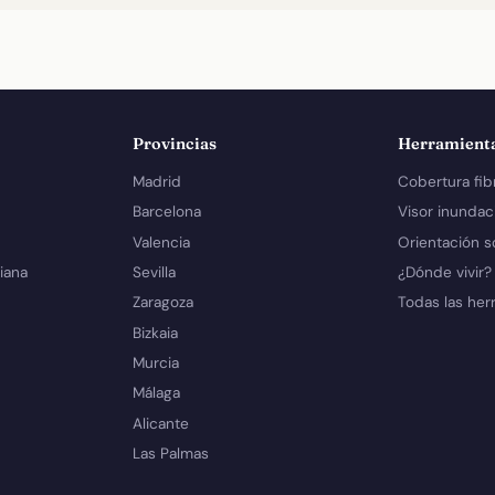
Provincias
Herramient
Madrid
Cobertura fib
Barcelona
Visor inundac
Valencia
Orientación s
iana
Sevilla
¿Dónde vivir?
Zaragoza
Todas las her
Bizkaia
Murcia
Málaga
Alicante
Las Palmas