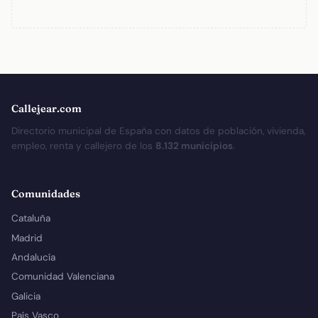
Callejear.com
Directorio municipal de España con datos de población, vivienda,
empleo, renta y callejero de los
8.132 municipios
.
Comunidades
Cataluña
Madrid
Andalucía
Comunidad Valenciana
Galicia
País Vasco