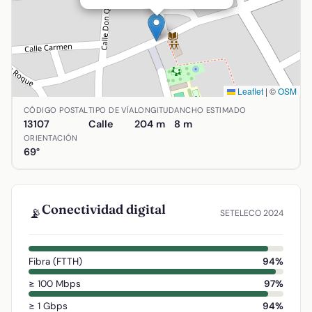
Leaflet
|
©
OSM
Ubicación de Ronda de Santa Escolástica en Alcolea de Cal
CÓDIGO POSTAL
TIPO DE VÍA
LONGITUD
ANCHO ESTIMADO
13107
Calle
204 m
8 m
ORIENTACIÓN
69°
Conectividad digital
📡
SETELECO 2024
Fibra (FTTH)
94%
≥ 100 Mbps
97%
≥ 1 Gbps
94%