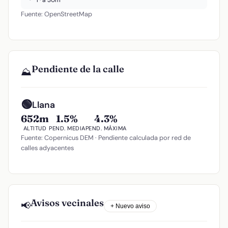
1 · a 30m
Fuente: OpenStreetMap
Pendiente de la calle
⛰️
🟢
Llana
652m
1.5%
4.3%
ALTITUD
PEND. MEDIA
PEND. MÁXIMA
Fuente: Copernicus DEM · Pendiente calculada por red de
calles adyacentes
Avisos vecinales
📢
+ Nuevo aviso