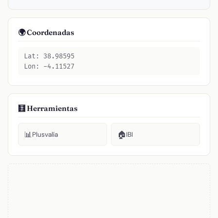
🌍 Coordenadas
Lat: 38.98595
Lon: -4.11527
🧮 Herramientas
📊
🏠
Plusvalía
IBI