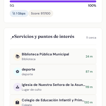
5G
100%
🚀 1 Gbps
Score: 97/100
Servicios y puntos de interés
📍
11 cerca
Biblioteca Pública Municipal
📚
24 m
Biblioteca
deporte
⚽
87 m
deporte
Iglesia de Nuestra Señora de la Asunción
⛪
119 m
Lugar de culto
Colegio de Educación Infantil y Primaria Tomasa Gallardo
🏫
130 m
Colegio