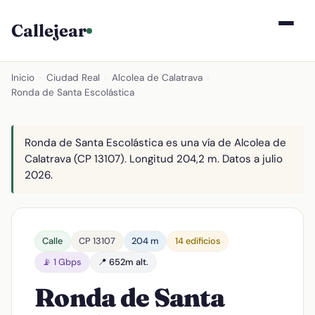
Callejear
Inicio
›
Ciudad Real
›
Alcolea de Calatrava
›
Ronda de Santa Escolástica
Ronda de Santa Escolástica es una vía de Alcolea de
Calatrava (CP 13107). Longitud 204,2 m. Datos a julio
2026.
Calle
CP 13107
204 m
14 edificios
📡 1 Gbps
📍 652m alt.
Ronda de Santa