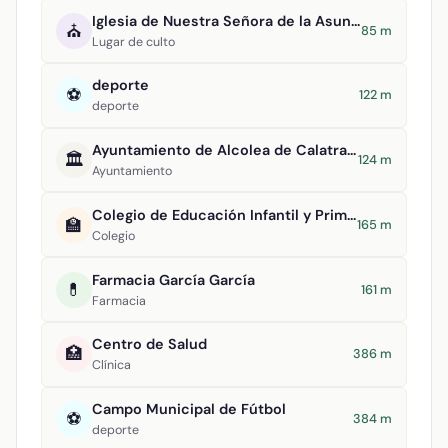
Iglesia de Nuestra Señora de la Asunción
⛪
85 m
Lugar de culto
deporte
⚽
122 m
deporte
Ayuntamiento de Alcolea de Calatrava
🏛️
124 m
Ayuntamiento
Colegio de Educación Infantil y Primaria Tomasa Gallardo
🏫
165 m
Colegio
Farmacia García García
💊
161 m
Farmacia
Centro de Salud
🏥
386 m
Clínica
Campo Municipal de Fútbol
⚽
384 m
deporte