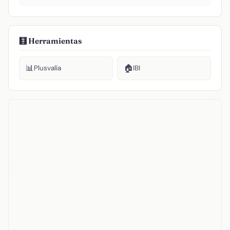
🧮 Herramientas
📊
🏠
Plusvalía
IBI