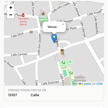
+
−
×
Venus
Leaflet
|
©
OSM
Ubicación de Venus en Alcolea de Calatrava, Ciudad Real. C
CÓDIGO POSTAL
TIPO DE VÍA
13107
Calle