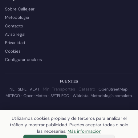
Sobre Callejear
Metodología
Contacto
Aviso legal
Privacidad
Cookies
Configurar cookies
FUENTES
INE
·
SEPE
·
AEAT
· Min. Transportes · Catastro ·
OpenStreetMap
·
MITECO
·
Open-Meteo
·
SETELECO
·
Wikidata
.
Metodología completa
.
© 2026 Callejear.com — Directorio municipal de España con datos
Utilizamos cookies propias y de terceros para analizar el
abiertos. Desarrollado y mantenido por
Yoel Castaño
.
tráfico y mostrar publicidad. Puedes aceptar todas o solo
Última actualización de esta página:
10 de julio de 2026
·
Cómo
las necesarias.
Más información
calculamos los datos