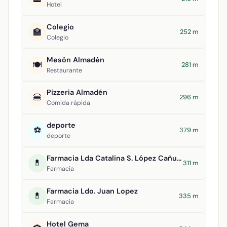
Hotel
Colegio
🏫
252 m
Colegio
Mesón Almadén
🍽️
281 m
Restaurante
Pizzeria Almadén
🍔
296 m
Comida rápida
deporte
⚽
379 m
deporte
Farmacia Lda Catalina S. López Cañuelo
💊
311 m
Farmacia
Farmacia Ldo. Juan Lopez
💊
335 m
Farmacia
Hotel Gema