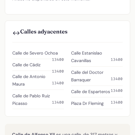
Calles adyacentes
↔️
Calle de Severo Ochoa
Calle Estanislao
13400
13400
Cavanillas
Calle de Cádiz
13400
Calle del Doctor
Calle de Antonio
13400
Barraquer
13400
Maura
13400
Calle de Esparteros
Calle de Pablo Ruiz
13400
13400
Picasso
Plaza Dr Fleming
Calle de Alfonso XII
es una calle, de 317 metros y