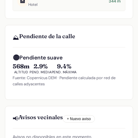
🏨
344 m
Hotel
Pendiente de la calle
⛰️
🟡
Pendiente suave
568m
2.9%
9.4%
ALTITUD
PEND. MEDIA
PEND. MÁXIMA
Fuente: Copernicus DEM · Pendiente calculada por red de
calles adyacentes
Avisos vecinales
📢
+ Nuevo aviso
Avisos no disponibles en este momento.