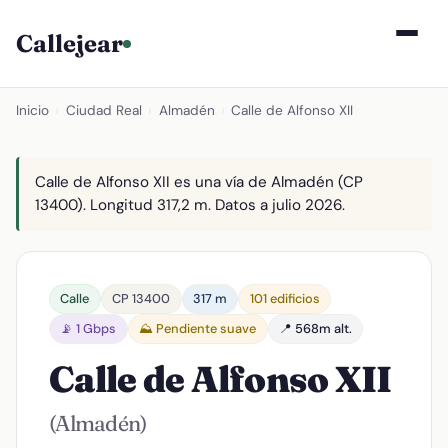
Callejear
Inicio
›
Ciudad Real
›
Almadén
›
Calle de Alfonso XII
Calle de Alfonso XII es una vía de Almadén (CP
13400). Longitud 317,2 m. Datos a julio 2026.
Calle
CP 13400
317 m
101 edificios
📡 1 Gbps
⛰️ Pendiente suave
📍 568m alt.
Calle de Alfonso XII
(Almadén)