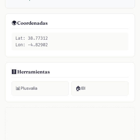
🌍 Coordenadas
Lat: 38.77312
Lon: -4.82902
🧮 Herramientas
📊
🏠
Plusvalía
IBI