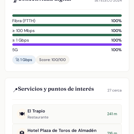
📡
SETELECO 2024
Fibra (FTTH)
100%
≥ 100 Mbps
100%
≥ 1 Gbps
100%
5G
100%
🚀 1 Gbps
Score: 100/100
Servicios y puntos de interés
📍
27 cerca
El Trapio
🍽️
241 m
Restaurante
Hotel Plaza de Toros de Almadén
🏨
216 m