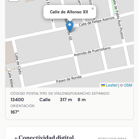
×
Calle de Alfonso XII
Leaflet
|
©
OSM
Ubicación de Calle de Alfonso XII en Almadén, Ciudad Real
CÓDIGO POSTAL
TIPO DE VÍA
LONGITUD
ANCHO ESTIMADO
13400
Calle
317 m
8 m
ORIENTACIÓN
167°
Conectividad digital